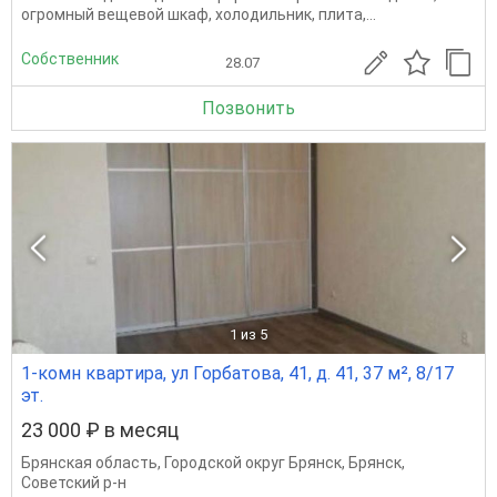
огромный вещевой шкаф, холодильник, плита,...
Собственник
28.07
Позвонить
1
из 5
1-комн квартира, ул Горбатова, 41, д. 41, 37 м², 8/17
эт.
23 000 ₽ в месяц
Брянская область
,
Городской округ Брянск
,
Брянск
,
Советский р-н