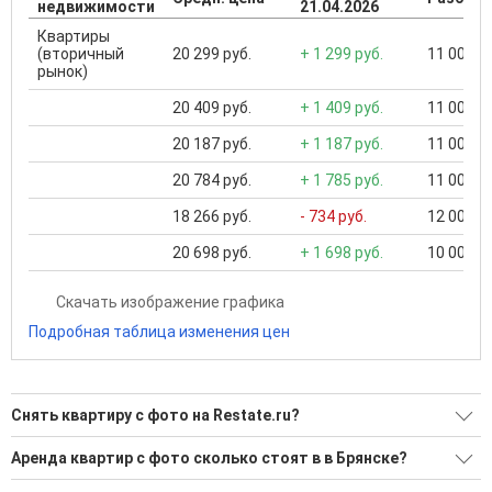
недвижимости
21.04.2026
Квартиры
(вторичный
20 299 руб.
+ 1 299 руб.
11 000 ..
рынок)
20 409 руб.
+ 1 409 руб.
11 000 ..
20 187 руб.
+ 1 187 руб.
11 000 ..
20 784 руб.
+ 1 785 руб.
11 000 ..
18 266 руб.
- 734 руб.
12 000 ..
20 698 руб.
+ 1 698 руб.
10 000 ..
Скачать изображение графика
Подробная таблица изменения цен
Снять квартиру с фото на Restate.ru?
Ищите, как Снять квартиру с фото?
Аренда квартир с фото сколько стоят в в Брянске?
289 актуальных и проверенных объявлений