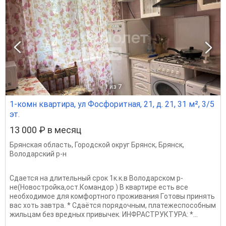
1
из 7
1-комн квартира, ул Фосфоритная, 21, д. 21, 31 м², 3/5
эт.
13 000 ₽ в месяц
Брянская область
,
Городской округ Брянск
,
Брянск
,
Володарский р-н
Сдается на длительный срок 1к.к.в Володарском р-
не(Новостройка,ост.Командор ) В квартире есть все
необходимое для комфортного проживания Гoтовы пpинять
вac xoть зaвтpа. * Сдаётся порядочным, платежеспособным
жильцам без вредных привычек. ИНФРАСТРУКТУРА: *...