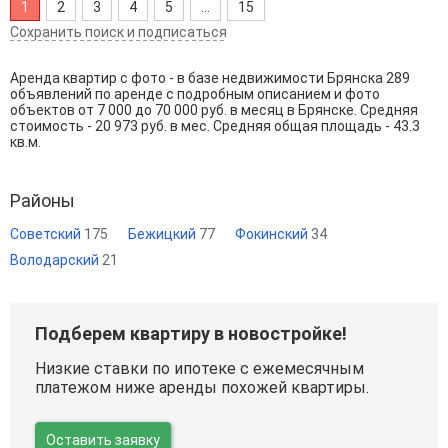
1
2
3
4
5
...
15
Сохранить поиск и подписаться
Аренда квартир с фото - в базе недвижимости Брянска 289
объявлений по аренде с подробным описанием и фото
объектов от
7 000
до
70 000
руб. в месяц в Брянске. Средняя
стоимость - 20 973 руб. в мес. Средняя общая площадь - 43.3
кв.м.
Районы
Советский
175
Бежицкий
77
Фокинский
34
Володарский
21
Подберем квартиру в новостройке!
Низкие ставки по ипотеке с ежемесячным
платежом ниже аренды похожей квартиры.
Оставить заявку