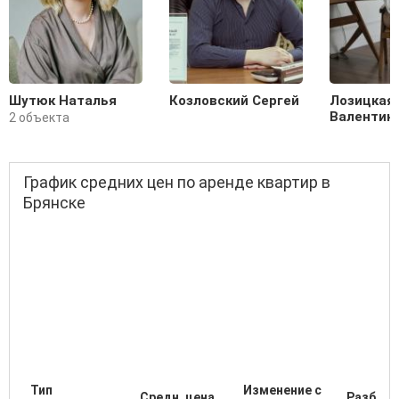
Шутюк Наталья
Козловский Сергей
Лозицкая
Валентин
2 объекта
График средних цен по аренде квартир в
Брянске
Тип
Изменение с
Средн. цена
Разброс