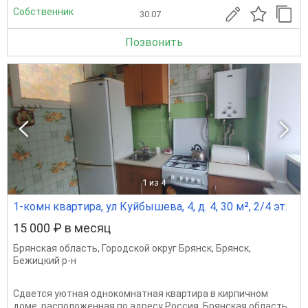
Собственник
30.07
Позвонить
1
из 4
1-комн квартира, ул Куйбышева, 4, д. 4, 30 м², 2/4 эт.
15 000 ₽ в месяц
Брянская область
,
Городской округ Брянск
,
Брянск
,
Бежицкий р-н
Сдается уютная однокомнатная квартира в кирпичном
доме, расположенная по адресу Россия, Брянская область,