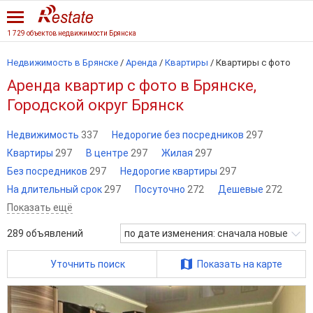
1 729 объектов недвижимости Брянска
Недвижимость в Брянске
/
Аренда
/
Квартиры
/
Квартиры с фото
Аренда квартир с фото в Брянске,
Городской округ Брянск
Недвижимость
337
Недорогие без посредников
297
Квартиры
297
В центре
297
Жилая
297
Без посредников
297
Недорогие квартиры
297
На длительный срок
297
Посуточно
272
Дешевые
272
Показать ещё
289
объявлений
по дате изменения: сначала новые
Уточнить поиск
Показать на карте