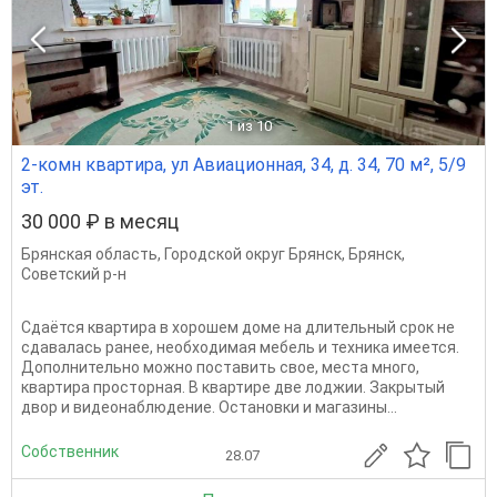
1
из 10
2-комн квартира, ул Авиационная, 34, д. 34, 70 м², 5/9
эт.
30 000 ₽ в месяц
Брянская область
,
Городской округ Брянск
,
Брянск
,
Советский р-н
Сдаётся квартира в хорошем доме на длительный срок не
сдавалась ранее, необходимая мебель и техника имеется.
Дополнительно можно поставить свое, места много,
квартира просторная. В квартире две лоджии. Закрытый
двор и видеонаблюдение. Остановки и магазины...
Собственник
28.07