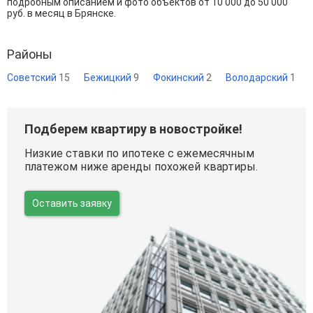
подробным описанием и фото объектов от
10 000
до
50 000
руб. в месяц в Брянске.
Районы
Советский
15
Бежицкий
9
Фокинский
2
Володарский
1
Подберем квартиру в новостройке!
Низкие ставки по ипотеке с ежемесячным
платежом ниже аренды похожей квартиры.
Оставить заявку