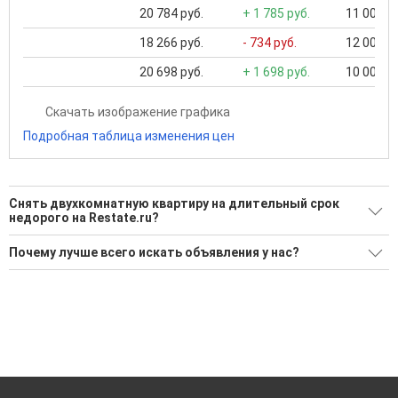
20 784 руб.
+ 1 785 руб.
11 000 ..
18 266 руб.
- 734 руб.
12 000 ..
20 698 руб.
+ 1 698 руб.
10 000 ..
Скачать изображение графика
Подробная таблица изменения цен
Снять двухкомнатную квартиру на длительный срок
недорого на Restate.ru?
Ищите, как Снять двухкомнатную квартиру на длительный
Почему лучше всего искать объявления у нас?
срок недорого?
Все объявления проверены и проходят строгую
24 актуальных и проверенных объявления
модерацию
Воспользуйтесь нашим поиском по новостройкам, для
Удобный поиск, есть подписка на новые объявления
подбора подходящего вам варианта
Помогаем с подбором выгодных ипотечных программ в
'Сохраните результаты поиска и возвращайтесь к нему,
банках в Брянске
когда это будет нужно'