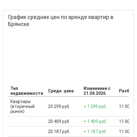
График средних цен по аренде квартир в
Брянске
Тип
Изменение с
Средн. цена
Разброс
недвижимости
21.04.2026
Квартиры
(вторичный
20 299 руб.
+ 1 299 руб.
11 000 ..
рынок)
20 409 руб.
+ 1 409 руб.
11 000 ..
20 187 руб.
+ 1 187 руб.
11 000 ..