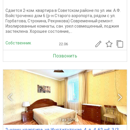
Сдается 2-ком. квартира в Советском районе по ул. им. А.Ф.
Войстроченко дом 6 (р-н Старого аэропорта, рядом с ул.
Горбатова, Строкина, Рекункова) Современный ремонт.
Изолированные комнаты, сан. узел совмещенный, лоджия
застеклена. Хорошее состояние,...
Собственник
22.06
Позвонить
1
из 10
2-комн квартира, ул Институтская, 4, д. 4, 62 м², 3/3