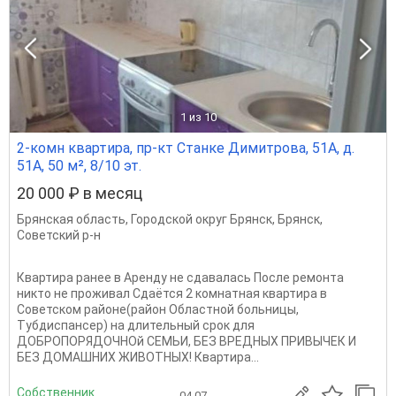
1
из 10
2-комн квартира, пр-кт Станке Димитрова, 51А, д.
51А, 50 м², 8/10 эт.
20 000 ₽ в месяц
Брянская область
,
Городской округ Брянск
,
Брянск
,
Советский р-н
Квартира ранее в Аренду не сдавалась После ремонта
никто не проживал Сдаётся 2 комнатная квартира в
Советском районе(район Областной больницы,
Тубдиспансер) на длительный срок для
ДОБРОПОРЯДОЧНОй СЕМЬИ, БЕЗ ВРЕДНЫХ ПРИВЫЧЕК И
БЕЗ ДОМАШНИХ ЖИВОТНЫХ! Квартира...
Собственник
04.07