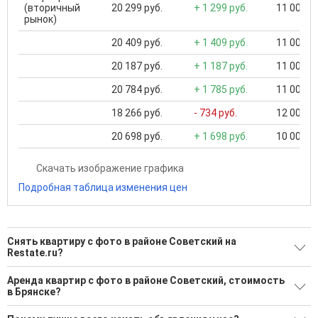
(вторичный
20 299 руб.
+ 1 299 руб.
11 000 ..
рынок)
20 409 руб.
+ 1 409 руб.
11 000 ..
20 187 руб.
+ 1 187 руб.
11 000 ..
20 784 руб.
+ 1 785 руб.
11 000 ..
18 266 руб.
- 734 руб.
12 000 ..
20 698 руб.
+ 1 698 руб.
10 000 ..
Скачать изображение графика
Подробная таблица изменения цен
Снять квартиру с фото в районе Советский на
Restate.ru?
Поможем Снять квартиру с фото в районе Советский?
Аренда квартир с фото в районе Советский, стоимость
в Брянске?
179 актуальных и проверенных объявлений
Минимальная цена: 7 000 Р. Максимальная цена: 70 000 Р;