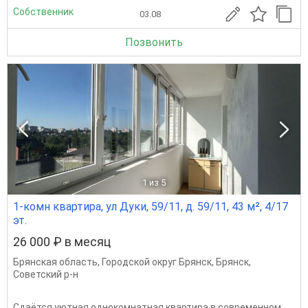
Собственник
03.08
Позвонить
1
из 5
1-комн квартира, ул Дуки, 59/11, д. 59/11, 43 м², 4/17
эт.
26 000 ₽ в месяц
Брянская область
,
Городской округ Брянск
,
Брянск
,
Советский р-н
Сдаётся уютная однокомнатная квартира в современном