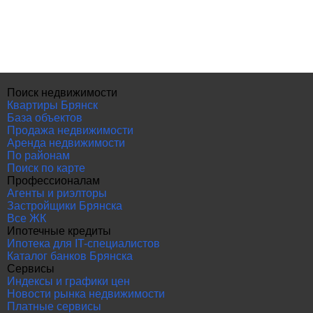
Поиск недвижимости
Квартиры Брянск
База объектов
Продажа недвижимости
Аренда недвижимости
По районам
Поиск по карте
Профессионалам
Агенты и риэлторы
Застройщики Брянска
Все ЖК
Ипотечные кредиты
Ипотека для IT-специалистов
Каталог банков Брянска
Сервисы
Индексы и графики цен
Новости рынка недвижимости
Платные сервисы