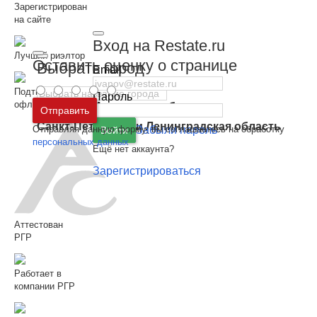
Зарегистрирован
на сайте
Вход на Restate.ru
Лучший риэлтор
Оставить оценку о странице
Выбрать город
Email
Подтверждён
Пароль
офлайн
Москва
и
Московская область
Отправить
Санкт-Петербург
и
Ленинградская область
Отправляя данную форму, вы соглашаетесь на обработку
Забыли пароль
Войти
персональных данных
Ещё нет аккаунта?
Зарегистрироваться
Аттестован
РГР
Работает в
компании РГР