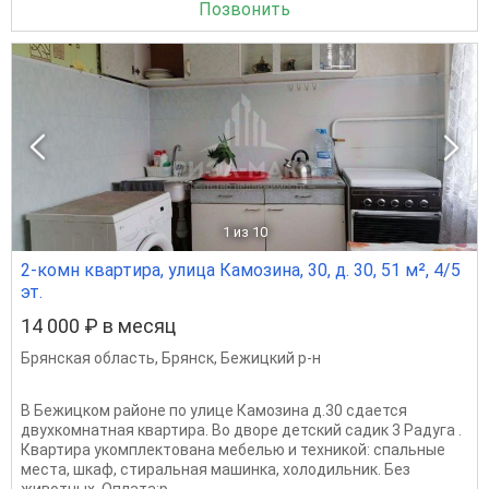
Позвонить
1
из 10
2-комн квартира, улица Камозина, 30, д. 30, 51 м², 4/5
эт.
14 000 ₽ в месяц
Брянская область
,
Брянск
,
Бежицкий р-н
В Бежицком районе по улице Камозина д.30 сдается
двухкомнатная квартира. Во дворе детский садик 3 Радуга .
Квартира укомплектована мебелью и техникой: спальные
места, шкаф, стиральная машинка, холодильник. Без