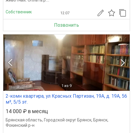
животных. Оплата:р....
Собственник
12.07
Позвонить
1
из 9
2-комн квартира, ул Красных Партизан, 19А, д. 19А, 56
м², 5/5 эт.
14 000 ₽ в месяц
Брянская область
,
Городской округ Брянск
,
Брянск
,
Фокинский р-н