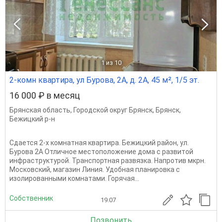
1
из 10
2-комн квартира, ул Бурова, 2А, д. 2А, 45 м², 1/5 эт.
16 000 ₽ в месяц
Брянская область
,
Городской округ Брянск
,
Брянск
,
Бежицкий р-н
Сдается 2-х комнатная квартира. Бежицкий район, ул.
Бурова 2А Отличное местоположение дома с развитой
инфраструктурой. Транспортная развязка. Напротив мкрн.
Московский, магазин Линия. Удобная планировка с
изолированными комнатами. Горячая...
Собственник
19.07
Позвонить