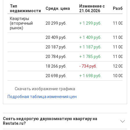
Тип
Изменение с
Средн. цена
Разброс
недвижимости
21.04.2026
Квартиры
(вторичный
20 299 руб.
+ 1 299 руб.
11 000 ..
рынок)
20 409 руб.
+ 1 409 руб.
11 000 ..
20 187 руб.
+ 1 187 руб.
11 000 ..
20 784 руб.
+ 1 785 руб.
11 000 ..
18 266 руб.
- 734 руб.
12 000 ..
20 698 руб.
+ 1 698 руб.
10 000 ..
Скачать изображение графика
Подробная таблица изменения цен
Снять недорогую двухкомнатную квартиру на
Restate.ru?