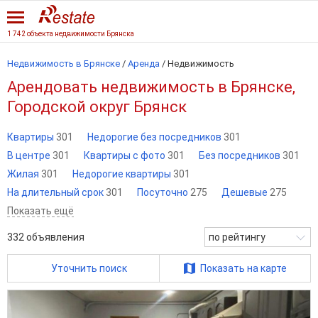
1 742 объекта недвижимости Брянска
Недвижимость в Брянске
/
Аренда
/
Недвижимость
Арендовать недвижимость в Брянске,
Городской округ Брянск
Квартиры
301
Недорогие без посредников
301
В центре
301
Квартиры с фото
301
Без посредников
301
Жилая
301
Недорогие квартиры
301
На длительный срок
301
Посуточно
275
Дешевые
275
Показать ещё
332
объявления
по рейтингу
Уточнить поиск
Показать на карте