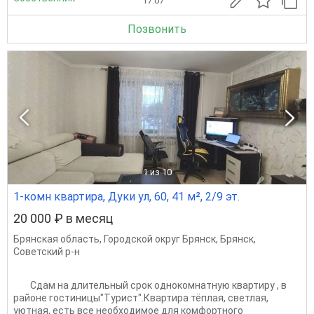
17.07
Позвонить
1
из 10
1-комн квартира, Дуки ул, 60, 41 м², 2/9 эт.
20 000 ₽ в месяц
Брянская область
,
Городской округ Брянск
,
Брянск
,
Советский р-н
Сдам на длительный срок однокомнатную квартиру , в
районе гостиницы"Турист".Квартира тёплая, светлая,
уютная, есть все необходимое для комфортного