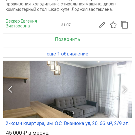
проживания: холодильник, стиральная машина, диван,
компьютерный стол, шкаф купе. Лоджия застеклена,...
Беккер Евгения
31.07
Викторовна
Позвонить
ещё 1 объявление
1
из 10
2-комн квартира, им. О.С. Визнюка ул, 20, 66 м², 2/9 эт.
45 000 ₽ в месяц