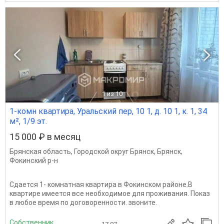
1
из 10
1-комн квартира, Уральский пер, 10 1, д. 10 1, к. 1, 34
м², 1/9 эт.
15 000 ₽ в месяц
Брянская область
,
Городской округ Брянск
,
Брянск
,
Фокинский р-н
Сдается 1- комнатная квартира в Фокинском районе.В
квартире имеется все необходимое для проживания. Показ
в любое время по договоренности. звоните.
Собственник