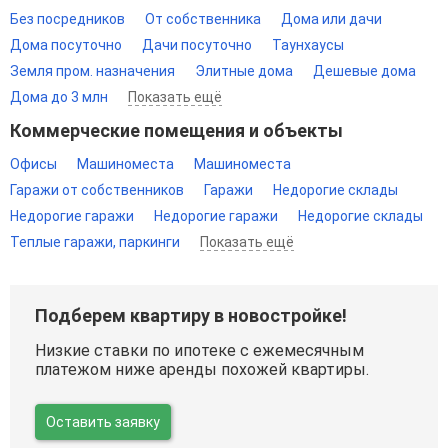
Без посредников
От собственника
Дома или дачи
Дома посуточно
Дачи посуточно
Таунхаусы
Земля пром. назначения
Элитные дома
Дешевые дома
Дома до 3 млн
Показать ещё
Коммерческие помещения и объекты
Офисы
Машиноместа
Машиноместа
Гаражи от собственников
Гаражи
Недорогие склады
Недорогие гаражи
Недорогие гаражи
Недорогие склады
Теплые гаражи, паркинги
Показать ещё
Подберем квартиру в новостройке!
Низкие ставки по ипотеке с ежемесячным
платежом ниже аренды похожей квартиры.
Оставить заявку