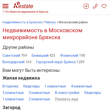
1 745 объектов недвижимости Брянска
Недвижимость в Брянске
/
Районы
/ Московский район
Недвижимость в Московском
микрорайоне Брянска
Другие районы
Советский
794
Бежицкий
425
Фокинский
198
Володарский
164
Городской округ Брянск
1289
Вам могут быть интересны:
Жилая недвижка
Вторичка
Квартиры
1 комнатные
4 комнатные
2 комнатные
3 комнатные
В новостройке
Квартиры
1 комнатные
2 комнатные
Показать ещё
Загород