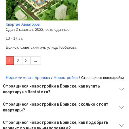
Квартал Авиаторов
Сдан 2 квартал, 2022, есть сданные
10 - 17 эт.
Брянск, Советский р-н, улица Горбатова
2
3
→
1
Недвижимость Брянска
/
Новостройки
/
Строящиеся новостройки
Строящиеся новостройки в Брянске, как купить
квартиру на Restate.ru?
Поможем подобрать квартиру в новостройке в Брянске от
Строящиеся новостройки в Брянске, сколько стоят
застройщика на Restate.ru
квартиры?
65 новостроек от надежных застройщиков
Большой выбор вариантов в новостройках
Строящиеся новостройки в Брянске, как подобрать
Воспользуйтесь нашим поиском по новостройкам, для
вариант по выгодным условиям?
подбора подходящего вам варианта
Минимальная стоимость квартиры: 3 605 800 Р