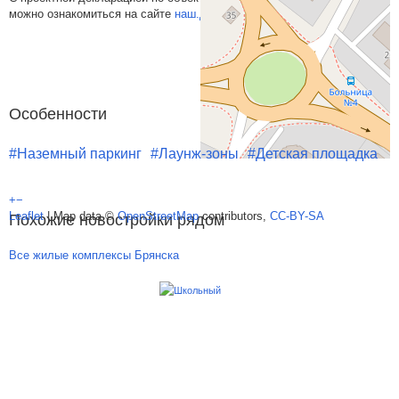
можно ознакомиться на сайте
наш.дом.рф
Особенности
#Наземный паркинг
#Лаунж-зоны
#Детская площадка
+
−
Leaflet
| Map data ©
OpenStreetMap
contributors,
CC-BY-SA
Похожие новостройки рядом
Все жилые комплексы Брянска