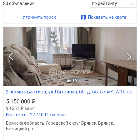
83
объявления
по рейтингу
Уточнить поиск
Показать на карте
1
из 10
2-комн квартира, ул Литейная, 65, д. 65, 57 м², 7/10 эт.
5 150 000 ₽
2
90 351 ₽ за м
Ипотека от 27 410 ₽ в месяц
Брянская область
,
Городской округ Брянск
,
Брянск
,
Бежицкий р-н