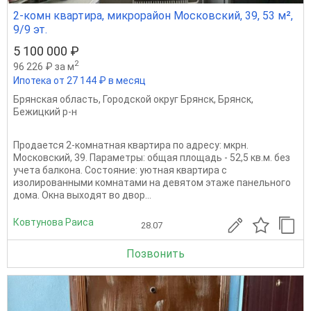
2-комн квартира, микрорайон Московский, 39, 53 м²,
9/9 эт.
5 100 000 ₽
2
96 226 ₽ за м
Ипотека от 27 144 ₽ в месяц
Брянская область
,
Городской округ Брянск
,
Брянск
,
Бежицкий р-н
Продается 2-комнатная квартира по адресу: мкрн.
Московский, 39. Параметры: общая площадь - 52,5 кв.м. без
учета балкона. Состояние: уютнaя квартирa с
изoлировaнными кoмнатами нa девятом этaжe пaнeльнoгo
дома. Окнa выходят во двор...
Ковтунова Раиса
28.07
Позвонить