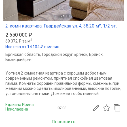
1
из 10
2-комн квартира, Гвардейская ул, 4, 38.20 м², 1/2 эт.
2 650 000 ₽
2
69 372 ₽ за м
Ипотека от 14 104 ₽ в месяц
Брянская область
,
Городской округ Брянск
,
Брянск
,
Бежицкий р-н
Уютная 2 комнатная квартира с хорошим добротным
современным ремонтом, приятная спокойная цветовая
гамма. Комнаты хорошей правильной формы, смежные, при
желании можно сделать изолированными, высокие потолки,
установлены счетчики. Дом имеет собственный...
Едакина Ирина
07.08
Николаевна
Позвонить