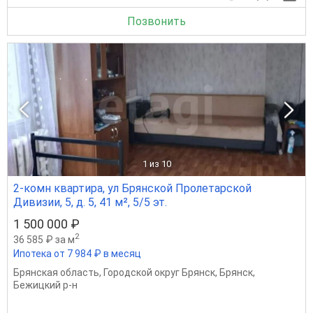
Позвонить
1
из 10
2-комн квартира, ул Брянской Пролетарской
Дивизии, 5, д. 5, 41 м², 5/5 эт.
1 500 000 ₽
2
36 585 ₽ за м
Ипотека от 7 984 ₽ в месяц
Брянская область
,
Городской округ Брянск
,
Брянск
,
Бежицкий р-н