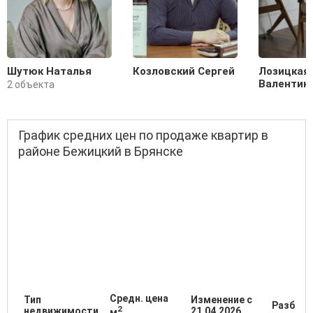
Шутюк Наталья
Козловский Сергей
Лозицкая
Валентин
2 объекта
График средних цен по продаже квартир в
районе Бежицкий в Брянске
Средн. цена
Тип
Изменение с
Разброс
2
недвижимости
21.04.2026
м