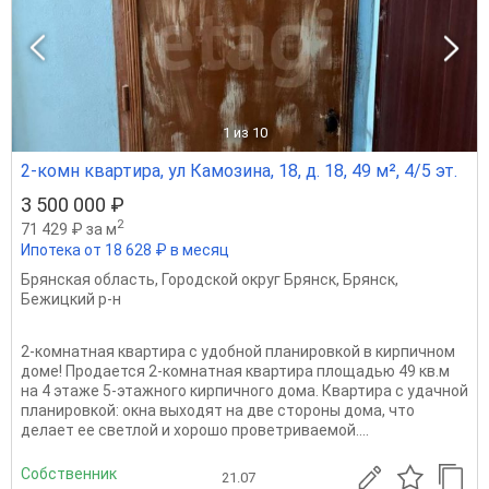
1
из 10
2-комн квартира, ул Камозина, 18, д. 18, 49 м², 4/5 эт.
3 500 000 ₽
2
71 429 ₽ за м
Ипотека от 18 628 ₽ в месяц
Брянская область
,
Городской округ Брянск
,
Брянск
,
Бежицкий р-н
2-комнатная квартира с удобной планировкой в кирпичном
доме! Продается 2-комнатная квартира площадью 49 кв.м
на 4 этаже 5-этажного кирпичного дома. Квартира с удачной
планировкой: окна выходят на две стороны дома, что
делает ее светлой и хорошо проветриваемой....
Собственник
21.07