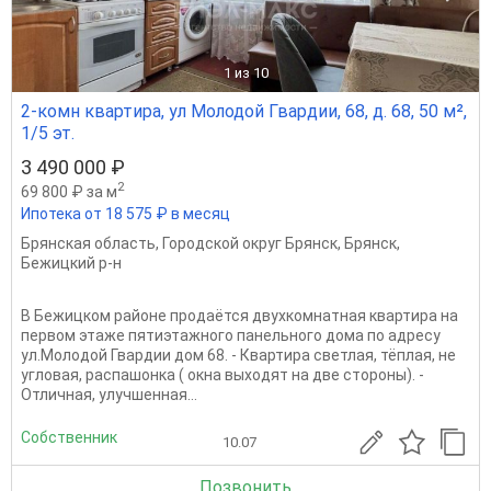
1
из 10
2-комн квартира, ул Молодой Гвардии, 68, д. 68, 50 м²,
1/5 эт.
3 490 000 ₽
2
69 800 ₽ за м
Ипотека от 18 575 ₽ в месяц
Брянская область
,
Городской округ Брянск
,
Брянск
,
Бежицкий р-н
В Бежицком районе продаётся двухкомнатная квартира на
первом этаже пятиэтажного панельного дома по адресу
ул.Молодой Гвардии дом 68. - Квартира светлая, тёплая, не
угловая, распашонка ( окна выходят на две стороны). -
Отличная, улучшенная...
Собственник
10.07
Позвонить