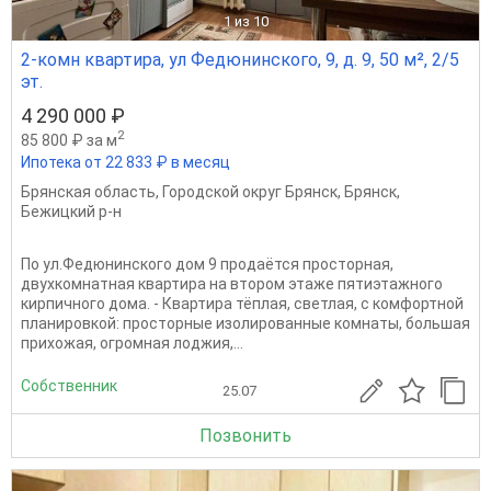
1
из 10
2-комн квартира, ул Федюнинского, 9, д. 9, 50 м², 2/5
эт.
4 290 000 ₽
2
85 800 ₽ за м
Ипотека от 22 833 ₽ в месяц
Брянская область
,
Городской округ Брянск
,
Брянск
,
Бежицкий р-н
По ул.Федюнинского дом 9 продаётся просторная,
двухкомнатная квартира на втором этаже пятиэтажного
кирпичного дома. - Квартира тёплая, светлая, с комфортной
планировкой: просторные изолированные комнаты, большая
прихожая, огромная лоджия,...
Собственник
25.07
Позвонить