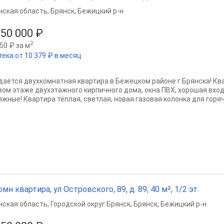
нская область
,
Брянск
,
Бежицкий р-н
950 000 ₽
2
50 ₽ за м
тека от 10 379 ₽ в месяц
даётся двухкомнатная квартира в Бежецком районе г.Брянска! Кв
вом этаже двухэтажного кирпичного дома, окна ПВХ, хорошая вход
жные! Квартира тёплая, светлая, новая газовая колонка для горяче
омн квартира, ул Островского, 89, д. 89, 40 м², 1/2 эт.
нская область
,
Городской округ Брянск
,
Брянск
,
Бежицкий р-н