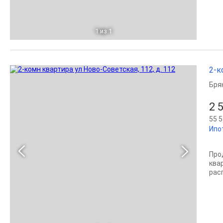
1
из 1
2-к
Бря
2 
55 5
Ипо
Про
квар
рас