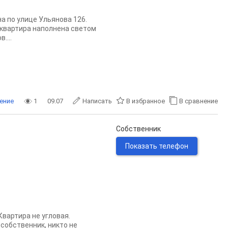
а по улице Ульянова 126.
 квартира наполнена светом
....
ение
1
09.07
Написать
В избранное
В сравнение
Собственник
Показать телефон
Квартира не угловая.
 собственник, никто не