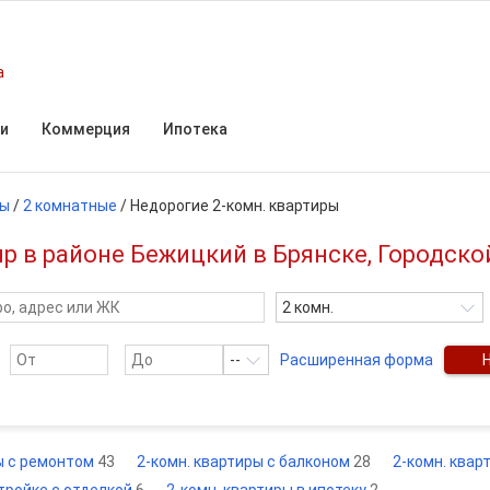
а
и
Коммерция
Ипотека
ры
/
2 комнатные
/
Недорогие 2-комн. квартиры
 в районе Бежицкий в Брянске, Городско
2 комн.
--
Расширенная форма
ы с ремонтом
43
2-комн. квартиры с балконом
28
2-комн. квар