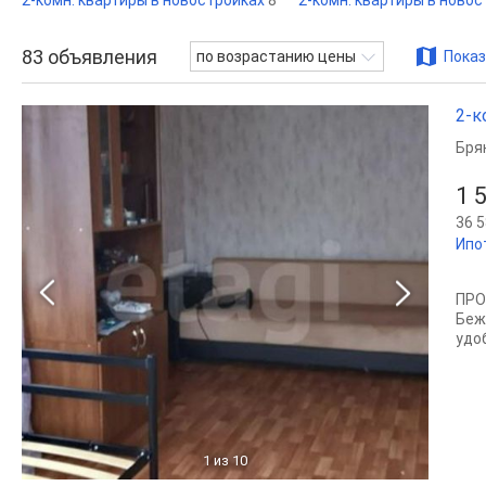
2-комн. квартиры в новостройках
8
2-комн. квартиры в ново
83
объявления
по возрастанию цены
Показ
2-к
Бря
1 
36 5
Ипо
ПРО
Беж
удо
1
из 10