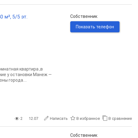
 м², 5/5 эт.
Собственник
Показать телефон
мнатная квартира ,в
ение у остановки Манеж —
ны города....
2
12.07
Написать
В избранное
В сравнение
Собственник