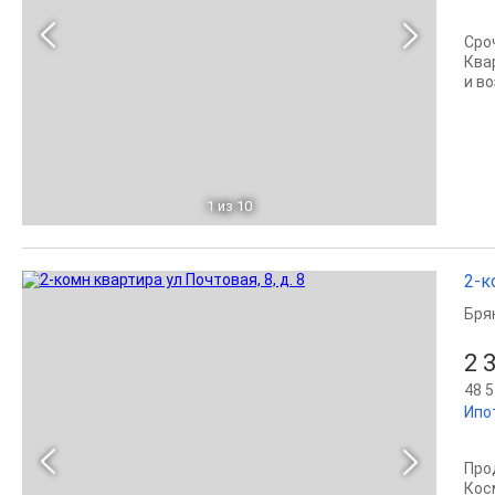
Сро
Ква
и в
1
из 10
2-к
Бря
2 
48 5
Ипо
Про
Кос