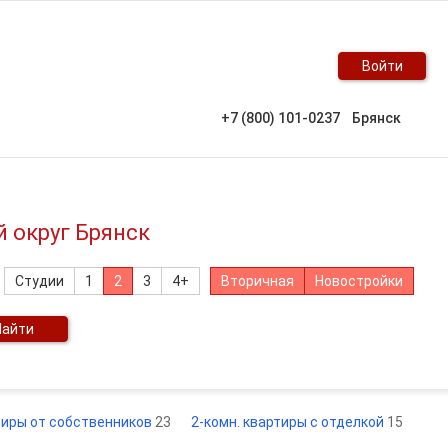
Войти
+7 (800) 101-0237
Брянск
й округ Брянск
Студии
1
2
3
4+
Вторичная
Новостройки
Найти
тиры от собственников
23
2-комн. квартиры с отделкой
15