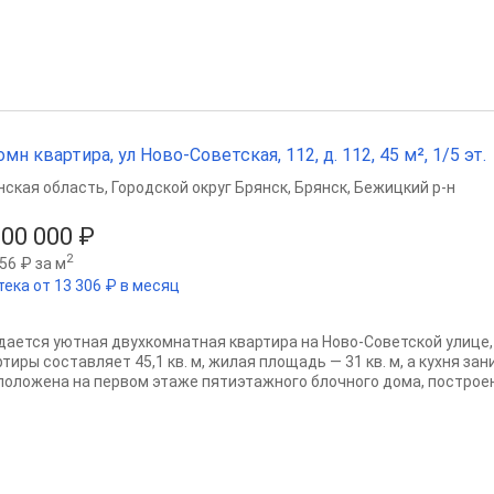
омн квартира, ул Ново-Советская, 112, д. 112, 45 м², 1/5 эт.
нская область
,
Городской округ Брянск
,
Брянск
,
Бежицкий р-н
500 000 ₽
2
56 ₽ за м
тека от 13 306 ₽ в месяц
дается уютная двухкомнатная квартира на Ново-Советской улице
тиры составляет 45,1 кв. м, жилая площадь — 31 кв. м, а кухня зани
положена на первом этаже пятиэтажного блочного дома, построенн