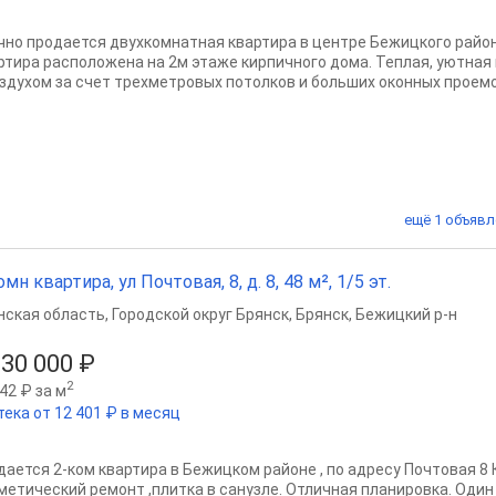
чно продается двухкомнатная квартира в центре Бежицкого район
ртира расположена на 2м этаже кирпичного дома. Теплая, уютная
оздухом за счет трехметровых потолков и больших оконных проемов
ещё 1 объявл
омн квартира, ул Почтовая, 8, д. 8, 48 м², 1/5 эт.
нская область
,
Городской округ Брянск
,
Брянск
,
Бежицкий р-н
330 000 ₽
2
42 ₽ за м
тека от 12 401 ₽ в месяц
дается 2-ком квартира в Бежицком районе , по адресу Почтовая 8 
метический ремонт ,плитка в санузле. Отличная планировка. Один