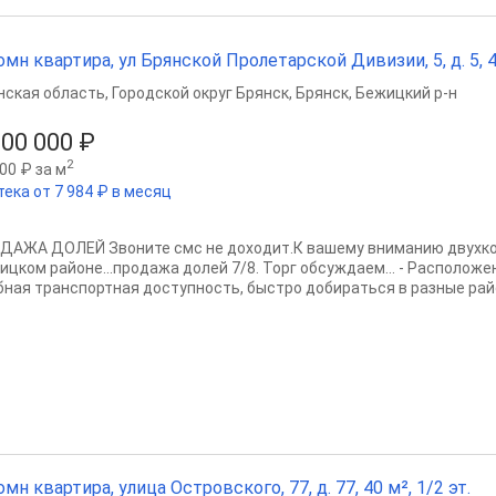
омн квартира, ул Брянской Пролетарской Дивизии, 5, д. 5, 40
нская область
,
Городской округ Брянск
,
Брянск
,
Бежицкий р-н
500 000 ₽
2
00 ₽ за м
тека от 7 984 ₽ в месяц
ДАЖА ДОЛЕЙ Звоните смс не доходит.К вашему вниманию двухко
ицком районе...продажа долей 7/8. Торг обсуждаем... - Располож
бная транспортная доступность, быстро добираться в разные райо
омн квартира, улица Островского, 77, д. 77, 40 м², 1/2 эт.