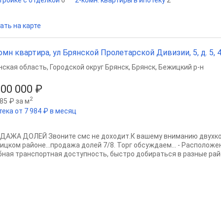
стройке с отделкой
6
2-комн. квартиры в ипотеку
2
ать на карте
омн квартира, ул Брянской Пролетарской Дивизии, 5, д. 5, 41
нская область
,
Городской округ Брянск
,
Брянск
,
Бежицкий р-н
500 000 ₽
2
85 ₽ за м
тека от 7 984 ₽ в месяц
ДАЖА ДОЛЕЙ Звоните смс не доходит.К вашему вниманию двухко
ицком районе...продажа долей 7/8. Торг обсуждаем... - Располож
бная транспортная доступность, быстро добираться в разные райо