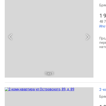
Бря
1 
48 7
Ипо
Про
пер
натя
1
из 1
2-к
Бря