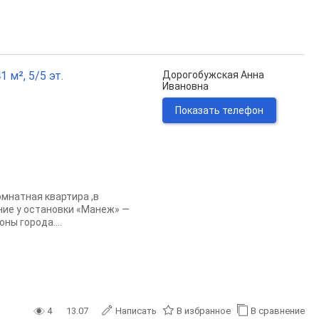
 м², 5/5 эт.
Дорогобужская Анна
Ивановна
Показать телефон
мнатная квартира ,в
ение у остановки «Манеж» —
ны города....
4
13.07
Написать
В избранное
В сравнение