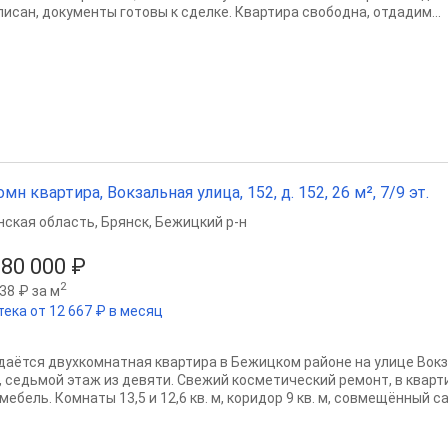
писан, документы готовы к сделке. Квартира свободна, отдадим...
омн квартира, Вокзальная улица, 152, д. 152, 26 м², 7/9 эт.
нская область
,
Брянск
,
Бежицкий р-н
380 000 ₽
2
38 ₽ за м
тека от 12 667 ₽ в месяц
даётся двухкомнатная квартира в Бежицком районе на улице Вокз
, седьмой этаж из девяти. Свежий косметический ремонт, в кварт
мебель. Комнаты 13,5 и 12,6 кв. м, коридор 9 кв. м, совмещённый са