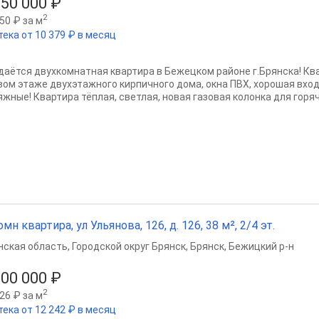
950 000 ₽
2
50 ₽ за м
тека от 10 379 ₽ в месяц
даётся двухкомнатная квартира в Бежецком районе г.Брянска! Кв
вом этаже двухэтажного кирпичного дома, окна ПВХ, хорошая вход
жные! Квартира тёплая, светлая, новая газовая колонка для горяче
омн квартира, ул Ульянова, 126, д. 126, 38 м², 2/4 эт.
нская область
,
Городской округ Брянск
,
Брянск
,
Бежицкий р-н
300 000 ₽
2
26 ₽ за м
тека от 12 242 ₽ в месяц