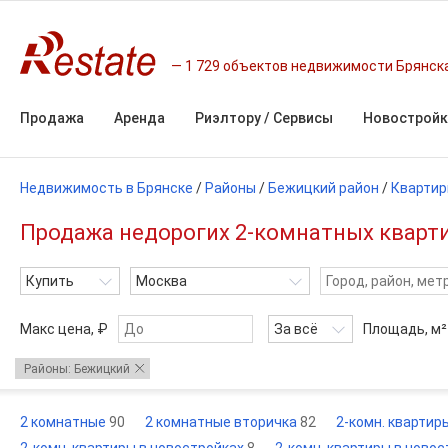
1 729 объектов недвижимости Брянск
Продажа
Аренда
Риэлтору / Сервисы
Новостройк
Недвижимость в Брянске
/
Районы
/
Бежицкий район
/
Кварти
Продажа недорогих 2-комнатных квартир
Купить
Москва
Макс цена, ₽
За всё
Площадь,
м²
Районы: Бежицкий
2 комнатные
90
2 комнатные вторичка
82
2-комн. квартир