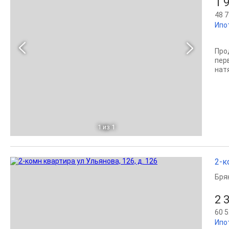
1 
48 7
Ипо
Про
пер
натя
1
из 1
2-к
Бря
2 
60 5
Ипо