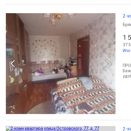
2-к
Бря
1 
37 5
Ипо
ПРО
Беж
удо
1
из 10
2-к