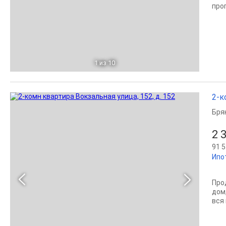
про
1
из 10
2-к
Бря
2 
91 5
Ипо
Про
дом
вся 