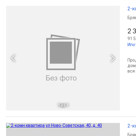
2-к
Бря
2 
91 5
Ипо
Про
дом
вся 
1
из 1
2-к
Бря