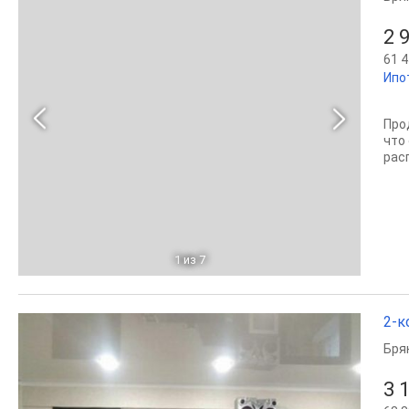
2 
61 4
Ипо
Про
что
рас
1
из 7
2-к
Бря
3 