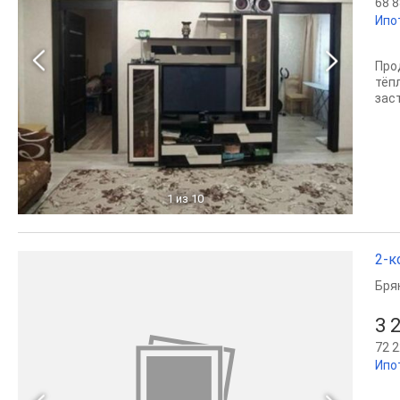
68 8
Ипо
Про
тёп
заст
1
из 10
2-к
Бря
3 
72 2
Ипо