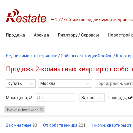
1 727 объектов недвижимости Брянск
Продажа
Аренда
Риэлтору / Сервисы
Новостройк
Недвижимость в Брянске
/
Районы
/
Бежицкий район
/
Кварти
Продажа 2-комнатных квартир от собств
Купить
Москва
Макс цена, ₽
За всё
Площадь,
м²
Районы: Бежицкий
2 комнатные
90
От собственника
221
1-комн. квартиры о