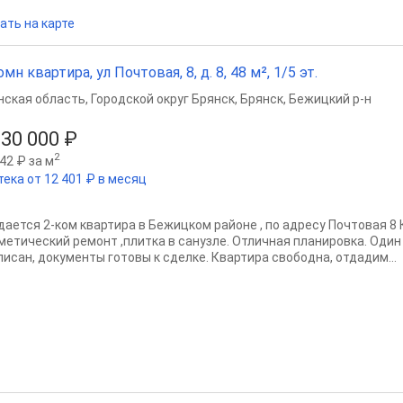
ать на карте
омн квартира, ул Почтовая, 8, д. 8, 48 м², 1/5 эт.
нская область
,
Городской округ Брянск
,
Брянск
,
Бежицкий р-н
330 000 ₽
2
42 ₽ за м
тека от 12 401 ₽ в месяц
дается 2-ком квартира в Бежицком районе , по адресу Почтовая 8 
метический ремонт ,плитка в санузле. Отличная планировка. Один
писан, документы готовы к сделке. Квартира свободна, отдадим...