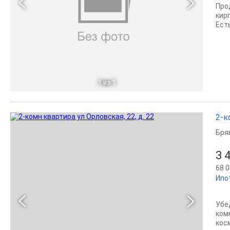
Про
кир
Ест
1
из 1
2-к
Бря
3 
68 0
Ипо
Убе
ком
кос