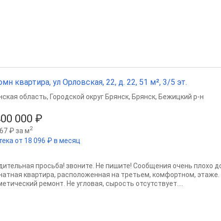
омн квартира, ул Орловская, 22, д. 22, 51 м², 3/5 эт.
нская область
,
Городской округ Брянск
,
Брянск
,
Бежицкий р-н
400 000 ₽
2
67 ₽ за м
тека от 18 096 ₽ в месяц
дительная просьба! звоните. Не пишите! Сообщения очень плохо д
натная квартира, расположенная на третьем, комфортном, этаже.
етический ремонт. Не угловая, сырость отсутствует....