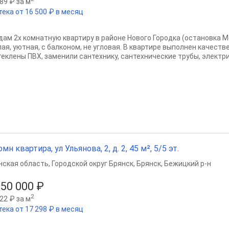
89 ₽ за м
тека от 16 500 ₽ в месяц
дам 2х комнатную квартиру в районе Нового Городка (остановка М
лая, уютная, с балконом, не угловая. В квартире выполнен качест
еклены ПВХ, заменили сантехнику, сантехнические трубы, электрику
омн квартира, ул Ульянова, 2, д. 2, 45 м², 5/5 эт.
нская область
,
Городской округ Брянск
,
Брянск
,
Бежицкий р-н
250 000 ₽
2
22 ₽ за м
тека от 17 298 ₽ в месяц