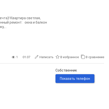
ечта)! Квартира светлая,
венный ремонт: окна и балкон
,...
1
01.07
Написать
В избранное
В сравнение
Собственник
Показать телефон