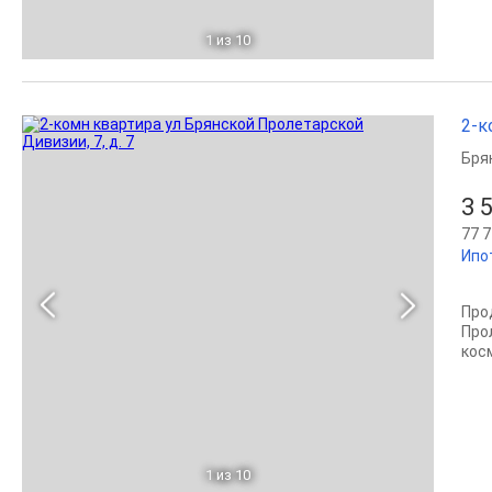
1
из 10
2-к
Бря
3 
77 7
Ипо
Про
Прол
кос
1
из 10