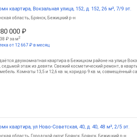
омн квартира, Вокзальная улица, 152, д. 152, 26 м², 7/9 эт.
нская область
,
Брянск
,
Бежицкий р-н
380 000 ₽
2
38 ₽ за м
тека от 12 667 ₽ в месяц
даётся двухкомнатная квартира в Бежицком районе на улице Вокз
, седьмой этаж из девяти. Свежий косметический ремонт, в кварт
мебель. Комнаты 13,5 и 12,6 кв. м, коридор 9 кв. м, совмещённый са
омн квартира, ул Ново-Советская, 40, д. 40, 48 м², 2/5 эт.
нская область
,
Городской округ Брянск
,
Брянск
,
Бежицкий р-н