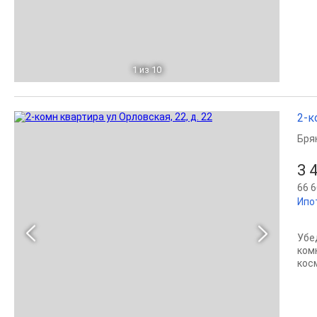
1
из 10
2-к
Бря
3 
66 6
Ипо
Убе
ком
косм