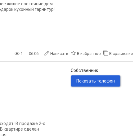
ошее жилое состояние дом
одарок кухонный гарнитур!
1
06.06
Написать
В избранное
В сравнение
Собственник
Показать телефон
оходят! В продаже 2-х
 В квартире сделан
ая...