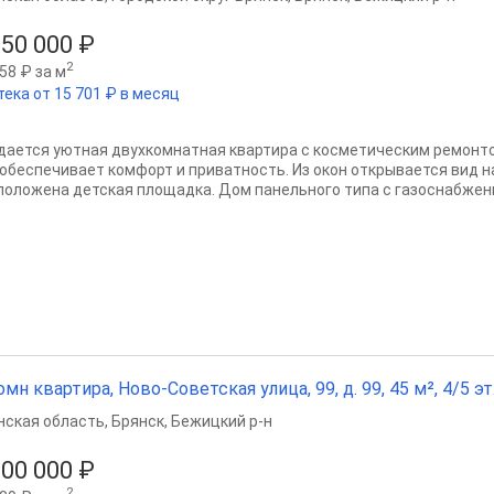
950 000 ₽
2
58 ₽ за м
тека от 15 701 ₽ в месяц
дается уютная двухкомнатная квартира с косметическим ремонт
 обеспечивает комфорт и приватность. Из окон открывается вид н
положена детская площадка. Дом панельного типа с газоснабжение
омн квартира, Ново-Советская улица, 99, д. 99, 45 м², 4/5 эт
нская область
,
Брянск
,
Бежицкий р-н
100 000 ₽
2