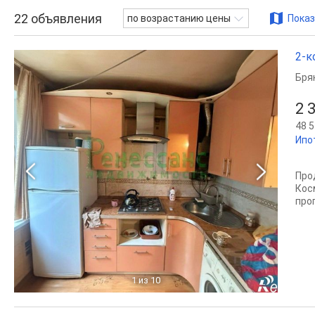
22
объявления
по возрастанию цены
Показ
2-к
Бря
2 
48 5
Ипо
Про
Кос
про
1
из 10