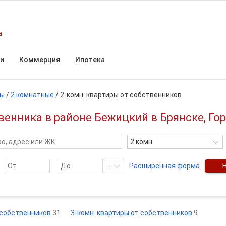
а
и
Коммерция
Ипотека
ры
/
2 комнатные
/
2-комн. квартиры от собственников
енника в районе Бежицкий в Брянске, Гор
2 комн.
--
Расширенная форма
т собственников
31
3-комн. квартиры от собственников
9