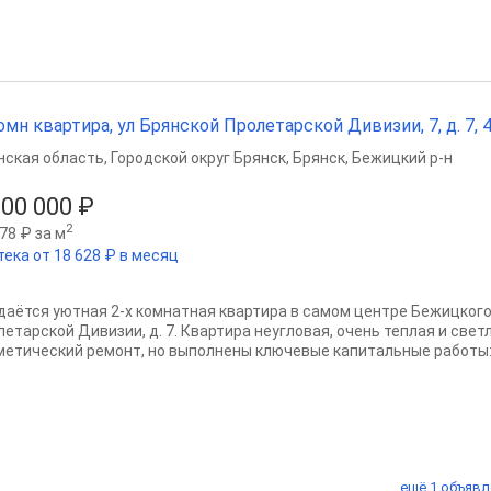
омн квартира, ул Брянской Пролетарской Дивизии, 7, д. 7, 45
нская область
,
Городской округ Брянск
,
Брянск
,
Бежицкий р-н
500 000 ₽
2
78 ₽ за м
тека от 18 628 ₽ в месяц
даётся уютная 2-х комнатная квартира в самом центре Бежицкого р
етарской Дивизии, д. 7. Квартира неугловая, очень теплая и светл
метический ремонт, но выполнены ключевые капитальные работы:.
ещё 1 объявл