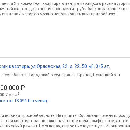
дается 2-х комнатная квартира в центре Бежицкого района , хор
пичный окна во двор новая проводка и трубы балкон застеклен в п
ь кладовая, которую можно использовать как гардеробную ...
омн квартира, ул Орловская, 22, д. 22, 50 м², 3/5 эт.
нская область
,
Городской округ Брянск
,
Брянск
,
Бежицкий р-н
400 000 ₽
2
00 ₽ за м
тека от 18 096 ₽ в месяц
дительная просьба! звоните. Не пишите! Сообщения очень плохо д
натная квартира, расположенная на третьем, комфортном, этаже.
метический ремонт. Не угловая, сырость отсутствует. Изолированн