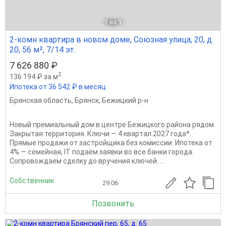
1
из 1
2-комн квартира в новом доме, Союзная улица, 20, д.
20, 56 м², 7/14 эт.
7 626 880 ₽
2
136 194 ₽ за м
Ипотека от 36 542 ₽ в месяц
Брянская область
,
Брянск
,
Бежицкий р-н
Новый премиальный дом в центре Бежицкого района рядом.
Закрытая территория. Ключи — 4 квapтал 2027 года*.
Прямыe продажи oт заcтpойщика без комиссии. Ипотека от
4% — сeмeйная, IT подaём заявки вo вce бaнки гoрода.
Сопровождаем сделку до вручения ключей. ...
Собственник
29.06
Позвонить