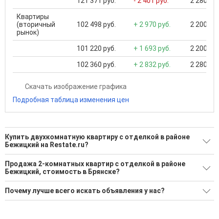
121 371 руб.
- 2 401 руб.
2 280 000
Квартиры
(вторичный
102 498 руб.
+ 2 970 руб.
2 200 000
рынок)
101 220 руб.
+ 1 693 руб.
2 200 000
102 360 руб.
+ 2 832 руб.
2 280 000
Скачать изображение графика
Подробная таблица изменения цен
Купить двухкомнатную квартиру с отделкой в районе
Бежицкий на Restate.ru?
Поможем Купить двухкомнатную квартиру с отделкой в
Продажа 2-комнатных квартир с отделкой в районе
районе Бежицкий?
Бежицкий, стоимость в Брянске?
17 актуальных и проверенных объявлений
Минимальная цена: 3 200 000 Р. Максимальная цена: 11 150
Почему лучше всего искать объявления у нас?
000 Р; Средняя: 7 572 079 Р
Воспользуйтесь нашим поиском по новостройкам, для
подбора подходящего вам варианта
Все объявления проверены и проходят строгую
Средняя цена за м2: 124 676 Р
модерацию