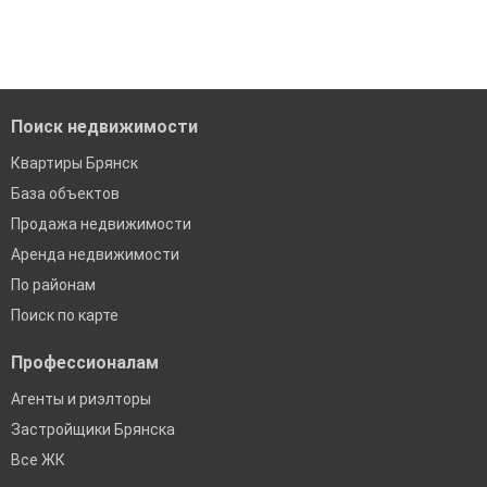
'Сохраните результаты поиска и возвращайтесь к нему,
когда это будет нужно'
Удобный поиск, есть подписка на новые объявления
Помогаем с подбором выгодных ипотечных программ в
банках в Брянске
Поиск недвижимости
Квартиры Брянск
База объектов
Продажа недвижимости
Аренда недвижимости
По районам
Поиск по карте
Профессионалам
Агенты и риэлторы
Застройщики Брянска
Все ЖК