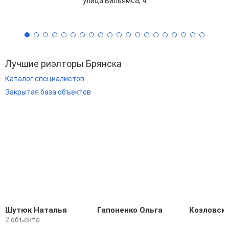
улица Вильямса, 4
Лучшие риэлторы Брянска
Каталог специалистов
Закрытая база объектов
Шутюк Наталья
Гапоненко Ольга
Козловски
2 объекта