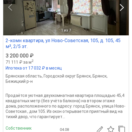
1
из 7
2-комн квартира, ул Ново-Советская, 105, д. 105, 45
м², 2/5 эт.
3 200 000 ₽
2
71 111 ₽ за м
Ипотека от 17 032 ₽ в месяц
Брянская область
,
Городской округ Брянск
,
Брянск
,
Бежицкий р-н
Продаётся уютная двухкомнатная квартира площадью 45,4
квадратных метр (без учёта балкона) на втором этаже
дома, расположенного по адресу: город Брянск, улица Ново-
Советская , дом 105. Из окон открывается приятный вид на
тихий двор, что гарантирует...
Собственник
04.08