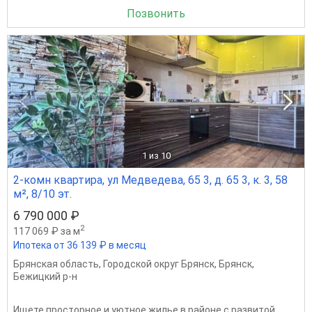
Позвонить
1
из 10
2-комн квартира, ул Медведева, 65 3, д. 65 3, к. 3, 58
м², 8/10 эт.
6 790 000 ₽
2
117 069 ₽ за м
Ипотека от 36 139 ₽ в месяц
Брянская область
,
Городской округ Брянск
,
Брянск
,
Бежицкий р-н
Ищете просторное и уютное жилье в районе с развитой