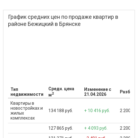
График средних цен по продаже квартир в
районе Бежицкий в Брянске
Средн. цена
Тип
Изменение с
Разброс
2
недвижимости
21.04.2026
м
Квартиры в
новостройках и
134 188 руб.
+ 10 416 руб.
2 200 000
жилых
комплексах
127 865 руб.
+ 4 093 руб.
2 200 000