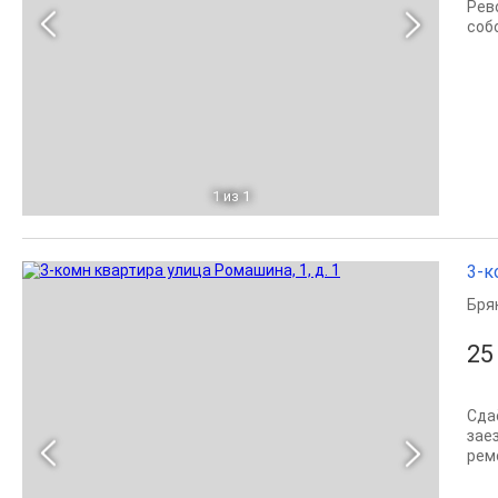
Рев
соб
1
из 1
3-к
Бря
25
Сда
зае
рем