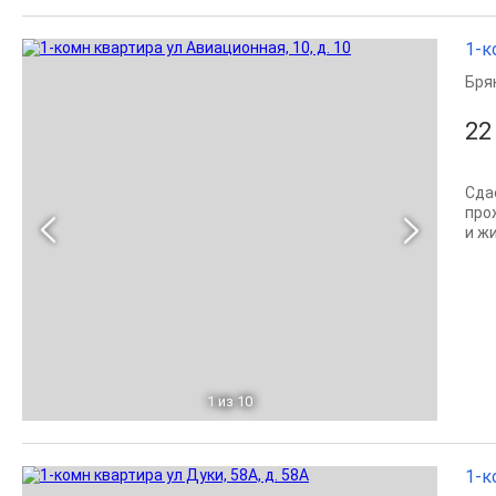
1-к
Бря
22
Сда
про
и ж
1
из 10
1-к