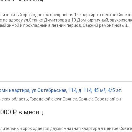
длительный срок сдается прекрасная 1к квартира в центре Советс
е по адресу ул.Станке Димитрова д.10 Дом кирпичный, звукоизол
лый зимой и прохладный в летний период. Свежий ремонт,новый...
омн квартира, ул Октябрьская, 114, д. 114, 45 м², 4/5 эт.
нская область
,
Городской округ Брянск
,
Брянск
,
Советский р-н
 000 ₽ в месяц
длительный срок сдается двухкомнатная квартира в центре Совет