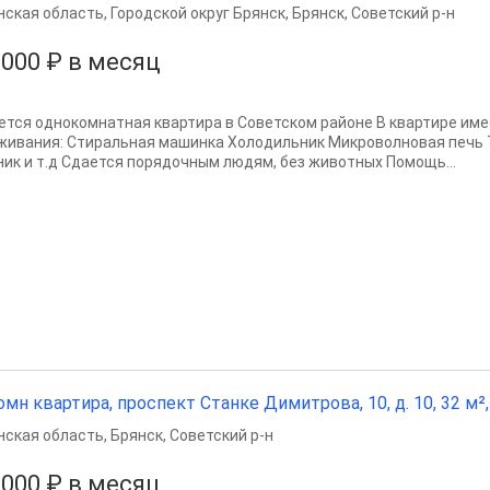
нская область
,
Городской округ Брянск
,
Брянск
,
Советский р-н
 000 ₽ в месяц
ется однокомнатная квартира в Советском районе В квартире име
живания: Стиральная машинка Холодильник Микроволновая печь 
ник и т.д Сдается порядочным людям, без животных Помощь...
омн квартира, проспект Станке Димитрова, 10, д. 10, 32 м², 
нская область
,
Брянск
,
Советский р-н
 000 ₽ в месяц