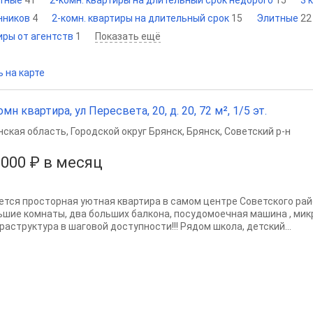
атные
41
2-комн. квартиры на длительный срок недорого
15
3 
енников
4
2-комн. квартиры на длительный срок
15
Элитные
22
иры от агентств
1
Показать ещё
 на карте
омн квартира, ул Пересвета, 20, д. 20, 72 м², 1/5 эт.
нская область
,
Городской округ Брянск
,
Брянск
,
Советский р-н
 000 ₽ в месяц
ется просторная уютная квартира в самом центре Советского райо
ьшие комнаты, два больших балкона, посудомоечная машина , микро
раструктура в шаговой доступности!!! Рядом школа, детский...