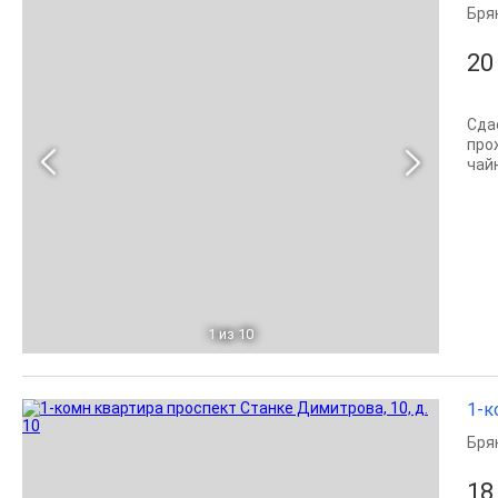
Бря
20
Сда
про
чай
1
из 10
1-к
Бря
18