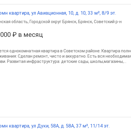
омн квартира, ул Авиационная, 10, д. 10, 33 м², 8/9 эт.
нская область
,
Городской округ Брянск
,
Брянск
,
Советский р-н
 000 ₽ в месяц
ется однокомнатная квартира в Советском районе. Квартира полн
живания: Сделан ремонт, чисто и аккуратно. Есть вся необходимая
иви. Развитая инфраструктура: детские сады, школы,магазины,...
омн квартира, ул Дуки, 58А, д. 58А, 37 м², 11/14 эт.