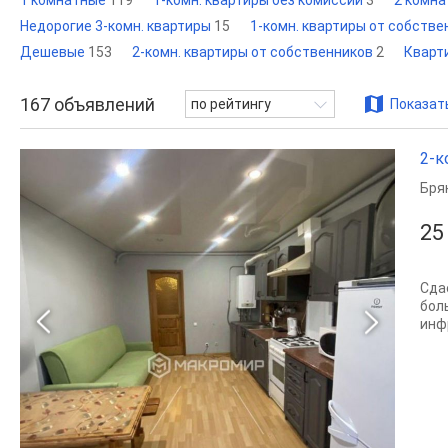
1 комнатные
119
1-комн. квартиры без комиссии
3
2 комн
Недорогие 3-комн. квартиры
15
1-комн. квартиры от собств
Дешевые
153
2-комн. квартиры от собственников
2
Кварт
167
объявлений
по рейтингу
Показать
2-к
Бря
25
Сда
бол
инф