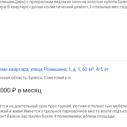
олюции,Цирк) с прекрасным видом из окон на золотые купола Бря
ора! В квартире сделан косметический ремонт,3 спальных места(р
омн квартира, улица Ромашина, 1, д. 1, 60 м², 4/5 эт.
нская область
,
Брянск
,
Советский р-н
 000 ₽ в месяц
ётся на длительный срок просторная, уютная и полностью мебели
зжай и живи! Имеется отдельное парковочное место возле подъе
онт балкон застеклён Возле 4 поликлиники, вблизи площади...