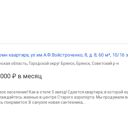
омн квартира, ул им А.Ф.Войстроченко, 8, д. 8, 60 м², 10/16 э
нская область
,
Городской округ Брянск
,
Брянск
,
Советский р-н
 000 ₽ в месяц
ое заселение! Как в отеле 5 звезд! Сдается квартира, в которой е
лаждайтесь жизнью в центре Старого аэропорта. Мы продумали в
ь понравится: В санузле новая сантехника,...