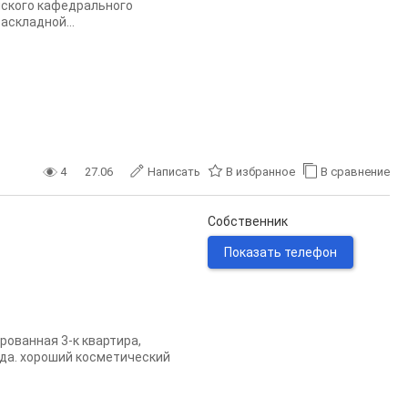
нского кафедрального
аскладной...
4
27.06
Написать
В избранное
В сравнение
Собственник
Показать телефон
рованная 3-к квартира,
зда. хороший косметический