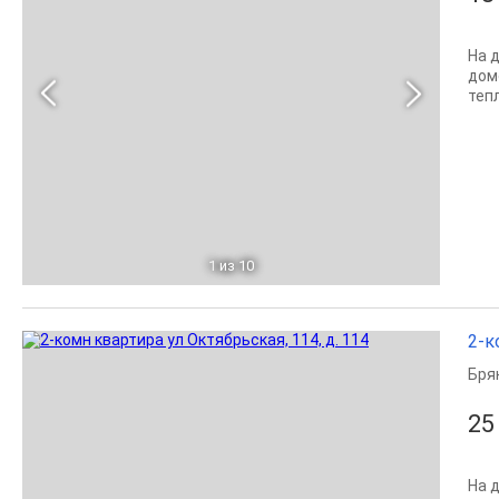
На 
дом
теп
1
из 10
2-к
Бря
25
На 