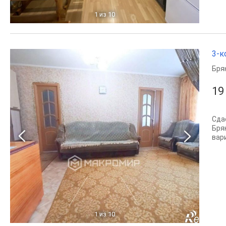
1
из 10
3-к
Бря
19
Сда
Бря
вар
1
из 10