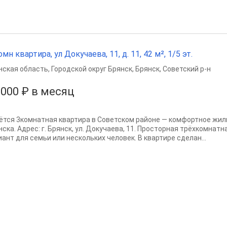
омн квартира, ул Докучаева, 11, д. 11, 42 м², 1/5 эт.
нская область
,
Городской округ Брянск
,
Брянск
,
Советский р-н
 000 ₽ в месяц
ётся 3комнатная квартира в Советском районе — комфортное жил
нска. Адрес: г. Брянск, ул. Докучаева, 11. Просторная трёхкомнат
иант для семьи или нескольких человек. В квартире сделан...