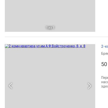
1
из 1
2-к
Бря
50
Перв
нас
здес