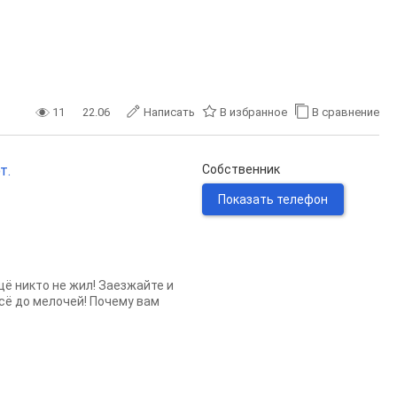
11
22.06
Написать
В избранное
В сравнение
т.
Собственник
Показать телефон
щё никто не жил! Заезжайте и
сё до мелочей! Почему вам