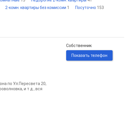
комнатные
15
Недорогие 2-комн. квартиры
41
2-комн. квартиры без комиссии
1
Посуточно
153
Собственник
Показать телефон
на по Ул.Пересвета 20,
волновка, и т д , вся