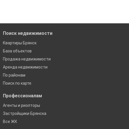
'Сохраните результаты поиска и возвращайтесь к нему,
когда это будет нужно'
Удобный поиск, есть подписка на новые объявления
Помогаем с подбором выгодных ипотечных программ в
банках в Брянске
Поиск недвижимости
Квартиры Брянск
База объектов
Продажа недвижимости
Аренда недвижимости
По районам
Поиск по карте
Профессионалам
Агенты и риэлторы
Застройщики Брянска
Все ЖК