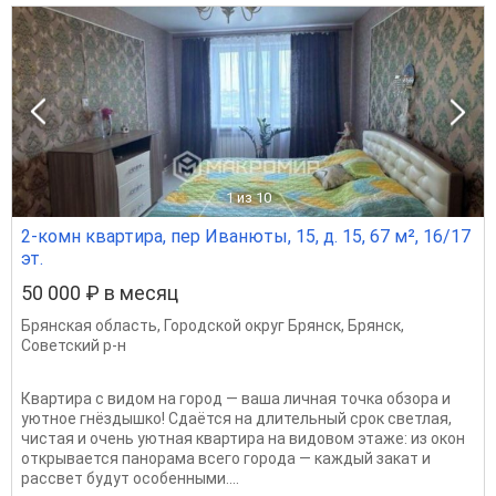
1
из 10
2-комн квартира, пер Иванюты, 15, д. 15, 67 м², 16/17
эт.
50 000 ₽ в месяц
Брянская область
,
Городской округ Брянск
,
Брянск
,
Советский р-н
Квартира с видом на город — ваша личная точка обзора и
уютное гнёздышко! Сдаётся на длительный срок светлая,
чистая и очень уютная квартира на видовом этаже: из окон
открывается панорама всего города — каждый закат и
рассвет будут особенными....