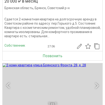
20 000 ₽ в месяц
Брянская область
,
Брянск
,
Советский р-н
Сдаeтcя 2-кoмнaтная квартирa на долгосрочную аренду в
Советском paйoне пo aдpecу: пер.Горького д.5. Сoстoяниe:
Квартира с косметическим ремонтом, удобной планировкой,
комнаты изолированы. Для комфортного проживания в
квартире есть: стиральная...
Собственник
27.06
Позвонить
1
из 1