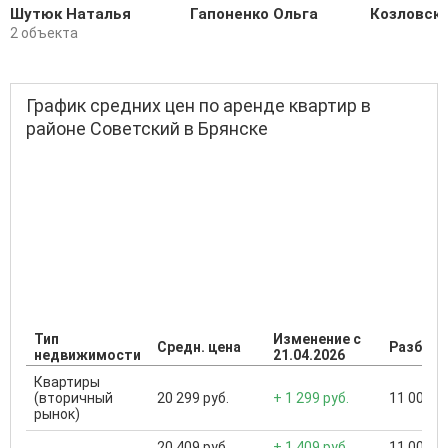
Шутюк Наталья
Гапоненко Ольга
Козловски
2 объекта
График средних цен по аренде квартир в
районе Советский в Брянске
Тип
Изменение с
Средн. цена
Разброс
недвижимости
21.04.2026
Квартиры
(вторичный
20 299 руб.
+ 1 299 руб.
11 000 ..
рынок)
20 409 руб.
+ 1 409 руб.
11 000 ..