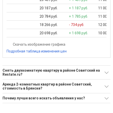
20 187 руб.
+ 1 187 руб.
11 000 ..
20 784 руб.
+ 1 785 руб.
11 000 ..
18 266 руб.
- 734 руб.
12 000 ..
20 698 руб.
+ 1 698 руб.
10 000 ..
Скачать изображение графика
Подробная таблица изменения цен
Снять двухкомнатную квартиру в районе Советский на
Restate.ru?
Поможем Снять двухкомнатную квартиру в районе
Аренда 2-комнатных квартир в районе Советский,
Советский?
стоимость в Брянске?
39 актуальных и проверенных объявлений
Минимальная цена: 9 000 Р. Максимальная цена: 55 000 Р;
Почему лучше всего искать объявления у нас?
Средняя: 27 317 Р
Воспользуйтесь нашим поиском по новостройкам, для
подбора подходящего вам варианта
Все объявления проверены и проходят строгую
Средняя цена за м2: 478 Р
модерацию