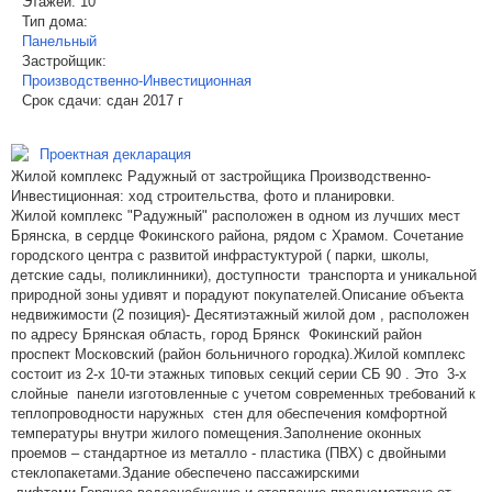
Этажей:
10
Тип дома:
Панельный
Застройщик:
Производственно-Инвестиционная
Срок сдачи:
сдан 2017 г
Проектная декларация
Жилой комплекс Радужный от застройщика Производственно-
Инвестиционная: ход строительства, фото и планировки.
Жилой комплекс "Радужный" расположен в одном из лучших мест
Брянска, в сердце Фокинского района, рядом с Храмом. Сочетание
городского центра с развитой инфрастуктурой ( парки, школы,
детские сады, поликлинники), доступности транспорта и уникальной
природной зоны удивят и порадуют покупателей.Описание объекта
недвижимости (2 позиция)- Десятиэтажный жилой дом , расположен
по адресу Брянская область, город Брянск Фокинский район
проспект Московский (район больничного городка).Жилой комплекс
состоит из 2-х 10-ти этажных типовых секций серии СБ 90 . Это 3-х
слойные панели изготовленные с учетом современных требований к
теплопроводности наружных стен для обеспечения комфортной
температуры внутри жилого помещения.Заполнение оконных
проемов – стандартное из металло - пластика (ПВХ) с двойными
стеклопакетами.Здание обеспечено пассажирскими