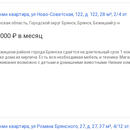
омн квартира, ул Ново-Советская, 122, д. 122, 28 м², 2/4 эт.
нская область
,
Городской округ Брянск
,
Брянск
,
Бежицкий р-н
 000 ₽ в месяц
ежицком районе города Брянска сдаётся на длительный срок 1-кo
же дома из кирпича. Есть вся необходимая мебель и техника. Мага
живание возможно с детьми и домашними животными. Низкие комм
омн квартира, ул Романа Брянского, 27, д. 27, 37 м², 4/12 эт.