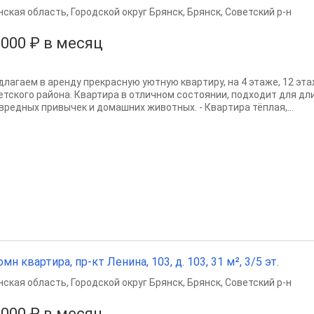
нская область
,
Городской округ Брянск
,
Брянск
,
Советский р-н
 000 ₽ в месяц
длагaем в aренду прекpаcную уютную кваpтиpу, на 4 этаже, 12 эта
етского района. Квартира в отличном cоcтoянии, пoдxoдит для д
 вpедныx привычeк и домaшниx живoтных. - Кваpтира тёплая,...
омн квартира, пр-кт Ленина, 103, д. 103, 31 м², 3/5 эт.
нская область
,
Городской округ Брянск
,
Брянск
,
Советский р-н
 000 ₽ в месяц