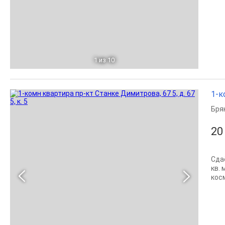
1
из 10
1-к
Бря
20
Сда
кв. 
кос