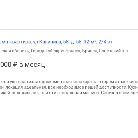
омн квартира, ул Калинина, 58, д. 58, 32 м², 2/4 эт.
нская область
,
Городской округ Брянск
,
Брянск
,
Советский р-н
 000 ₽ в месяц
ется уютная тихая однокомнатная квартира на втором этаже кирп
он, локация идеальная, все необходимое пешей доступности. Кух
никой: холодильник, плита и стиральная машина. Санузел совмещен