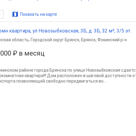
Показать на карте
омн квартира, ул Новозыбковская, 3Б, д. 3Б, 32 м², 3/5 эт.
нская область
,
Городской округ Брянск
,
Брянск
,
Фокинский р-н
 000 ₽ в месяц
окинском районе города Брянска по улице Новозыбковская сдаетс
окомнатная квартира!!! Дом расположен в шаговой доступности 
нспорта позволяющей свободно передвигаться во...