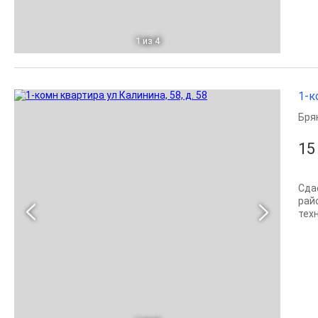
1
из 4
1-к
Бря
15
Сда
рай
тех