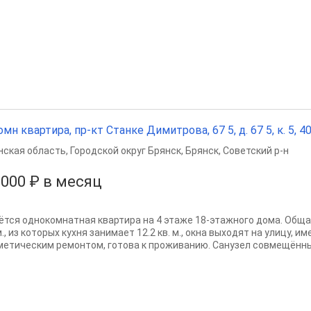
омн квартира, пр-кт Станке Димитрова, 67 5, д. 67 5, к. 5, 40
нская область
,
Городской округ Брянск
,
Брянск
,
Советский р-н
 000 ₽ в месяц
ётся однокомнатная квартира на 4 этаже 18-этажного дома. Обща
м., из которых кухня занимает 12.2 кв. м., окна выходят на улицу, и
метическим ремонтом, готова к проживанию. Санузел совмещённый