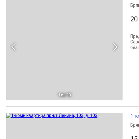
Бря
20
Прe
Сов
бeз
1
из 10
1-к
Бря
15