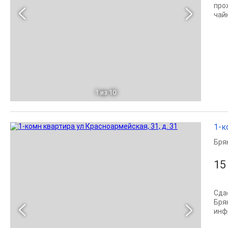
про
чай
1
из 10
1-к
Бря
15
Сда
Бря
инф