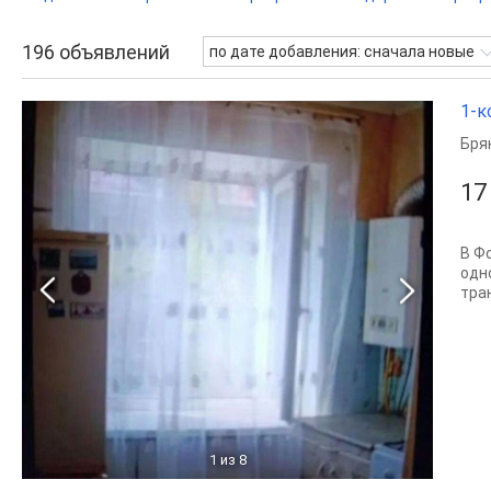
196
объявлений
по дате добавления: сначала новые
1-к
Бря
17
В Ф
одн
тра
1
из 8