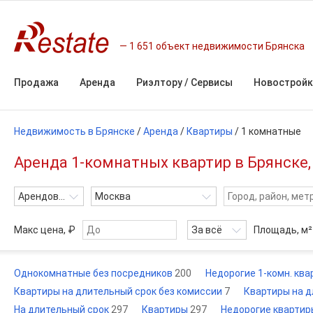
1 651 объект недвижимости Брянска
Продажа
Аренда
Риэлтору / Сервисы
Новостройк
Недвижимость в Брянске
/
Аренда
/
Квартиры
/
1 комнатные
Аренда 1-комнатных квартир в Брянске, 
Арендовать
Москва
Макс цена, ₽
За всё
Площадь,
м²
Однокомнатные без посредников
200
Недорогие 1-комн. кв
Квартиры на длительный срок без комиссии
7
Квартиры на 
На длительный срок
297
Квартиры
297
Недорогие квартир