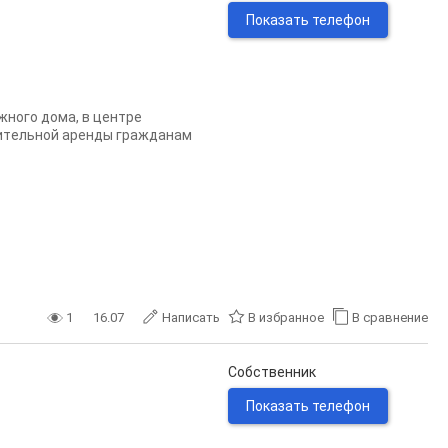
Показать телефон
жного дома, в центре
литeльной аренды гpaждaнaм
1
16.07
Написать
В избранное
В сравнение
Собственник
Показать телефон