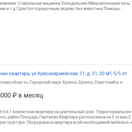
живания: Стиральная машинка Холодильник Микроволновая печь 
ник и т.д Сдается порядочным людям, без животных Помощь...
омн квартира, ул Красноармейская, 31, д. 31, 30 м², 5/5 эт.
нская область
,
Городской округ Брянск
,
Брянск
,
Советский р-н
 000 ₽ в месяц
ётся 1 комнатная квартира на длительный срок. Территориальное 
нск, район Площадь Партизан Квартира расположена на 5 этаже,5
раструктура. Оборудована квартира всей необходимой мебелью: к