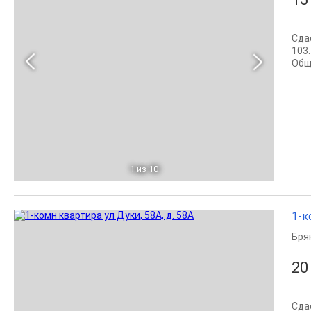
Сда
103
Обща
1
из 10
1-к
Бря
20
Сда