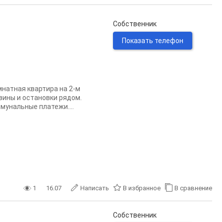
Собственник
Показать телефон
мнaтная квартира на 2-м
зины и остановки рядом.
унальные платежи....
1
16.07
Написать
В избранное
В сравнение
Собственник