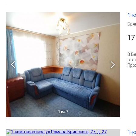
1-к
Бря
17
В Б
эта
Про
1
из 7
1-к