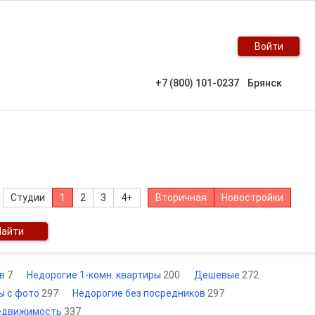
Войти
+7 (800) 101-0237
Брянск
Студии
1
2
3
4+
Вторичная
Новостройки
Найти
ов
7
Недорогие 1-комн. квартиры
200
Дешевые
272
ы с фото
297
Недорогие без посредников
297
едвижимость
337