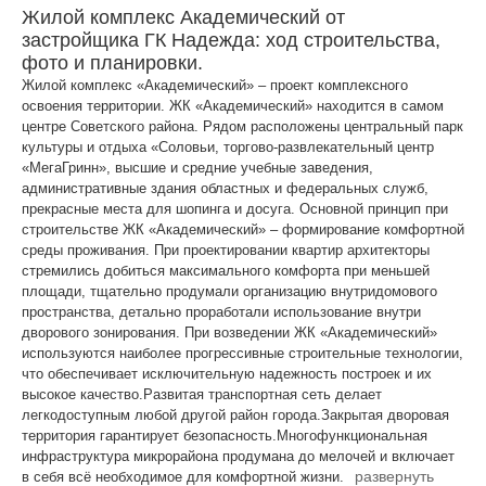
Жилой комплекс Академический от
застройщика ГК Надежда: ход строительства,
фото и планировки.
Жилой комплекс «Академический» – проект комплексного
освоения территории. ЖК «Академический» находится в самом
центре Советского района. Рядом расположены центральный парк
культуры и отдыха «Соловьи, торгово-развлекательный центр
«МегаГринн», высшие и средние учебные заведения,
административные здания областных и федеральных служб,
прекрасные места для шопинга и досуга. Основной принцип при
строительстве ЖК «Академический» – формирование комфортной
среды проживания. При проектировании квартир архитекторы
стремились добиться максимального комфорта при меньшей
площади, тщательно продумали организацию внутридомового
пространства, детально проработали использование внутри
дворового зонирования. При возведении ЖК «Академический»
используются наиболее прогрессивные строительные технологии,
что обеспечивает исключительную надежность построек и их
высокое качество.Развитая транспортная сеть делает
легкодоступным любой другой район города.Закрытая дворовая
территория гарантирует безопасность.Многофункциональная
инфраструктура микрорайона продумана до мелочей и включает
развернуть
в себя всё необходимое для комфортной жизни.