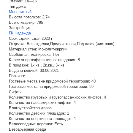
Этажей:
14—16
Тип дома:
Монолитный
Высота потолков:
2,74
Всего квартир:
795
Застройщик:
ГК Надежда
Срок сдачи:
сдан 2020 г
Отделка:
Без отделки,Предчистовая,Под ключ (чистовая)
Материал стен:
Монолит-кирпич
Свободная планировка:
Нет
Класс энергоэффективности здания:
B
В продаже:
1к.кв., 2к.кв., 3к.кв.
Выдача ключей:
30.06.2021
Паркинги
Гостевые места вне придомовой территории:
40
Гостевые места на придомовой территории:
99
Лифты
Количество грузовых и грузопассажирских лифтов:
4
Количество пассажирских лифтов:
4
Благоустройство двора
Количество детских площадок:
2
Количество спортивных площадок:
1
Велосипедные дорожки:
Есть
Безбарьерная среда