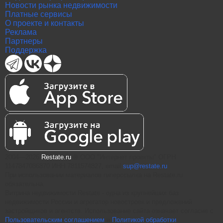
Новости рынка недвижимости
Платные сервисы
О проекте и контакты
Реклама
Партнеры
Поддержка
2004—2026
Restate.ru
® ООО "Интернет проекты" ОГРН
1147847086870 ИНН 7811574827, email
sup@restate.ru
При использовании материалов гиперссылка на Restate.ru
обязательна.
Витрина недвижимости Restate - одна из крупнейших баз
недвижимости России и агрегатор новостроек и предложений
застройщиков и агентств. Использование сайта означает согласие с
Пользовательским соглашением
и
Политикой обработки