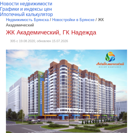
Новости недвижимости
Графики и индексы цен
Ипотечный калькулятор
Недвижимость Брянска
/
Новостройки в Брянске
/
ЖК
Академический
ЖК Академический, ГК Надежда
305 с 19.08.2020, обновлен 15.07.2026