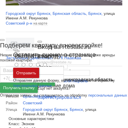
Городской округ Брянск
,
Брянская область
,
Брянск
,
улица
Имени А.М. Рекункова
Советский р-н
на карте
Подберем квартиру в новостройке!
Вход на Restate.ru
Оставить оценку о странице
Выбрать город
Низкие ставки по ипотеке с ежемесячным платежом ниже аренды
Email
Застройщик (Девелопер)
ГК Надежда
похожей квартиры.
Пароль
Москва
и
Московская область
Пожаловаться
Отправить
Санкт-Петербург
и
Ленинградская область
Отправляя данную форму, вы соглашаетесь на обработку
Забыли пароль
Войти
Адрес и расположение дома
персональных данных
Получить ссылку
Ещё нет аккаунта?
Отправляя заявку, вы соглашаетесь на обработку
персональных данных
Регион
Брянская область
Зарегистрироваться
Район
Советский
Улица
Городской округ Брянск
,
Брянск
,
улица
Имени А.М. Рекункова
Основные характеристики
Класс:
Эконом