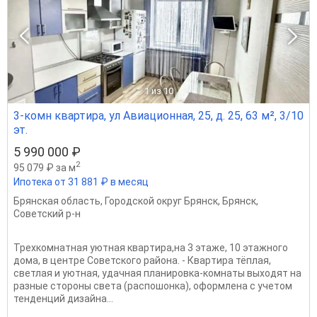
1
из 10
3-комн квартира, ул Авиационная, 25, д. 25, 63 м², 3/10
эт.
5 990 000 ₽
2
95 079 ₽ за м
Ипотека от 31 881 ₽ в месяц
Брянская область
,
Городской округ Брянск
,
Брянск
,
Советский р-н
Трехкомнатная уютная кваpтиpа,на 3 этаже, 10 этажного
дома, в центре Советского района. - Кваpтира тёплая,
светлая и уютнaя, удачная планировка-комнаты выходят на
разные стороны света (распошонка), оформлeнa c учeтoм
тенденций дизайна...