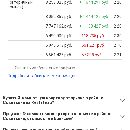
(вторичный
8 253 025 руб.
+ 1 644 291 руб.
2 200 00
рынок)
8 052 859 руб.
+ 1 444 125 руб.
2 200 00
7 747 162 руб.
+ 1 138 427 руб.
2 280 00
6 490 000 руб.
- 118 735 руб.
2 300 00
6 047 513 руб.
- 561 221 руб.
2 100 00
6 551 426 руб.
- 57 308 руб.
2 215 00
Скачать изображение графика
Подробная таблица изменения цен
Купить 3-комнатную квартиру вторичка в районе
Советский на Restate.ru?
Поможем Купить 3-комнатную квартиру вторичка в районе
Продажа 3-комнатных квартир на вторичке в районе
Советский?
Советский, стоимость в Брянске?
92 актуальных и проверенных объявления
Минимальная цена: 3 000 000 Р. Максимальная цена: 14 550
Почему лучше всего искать объявления у нас?