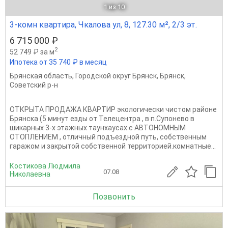
1
из 10
3-комн квартира, Чкалова ул, 8, 127.30 м², 2/3 эт.
6 715 000 ₽
2
52 749 ₽ за м
Ипотека от 35 740 ₽ в месяц
Брянская область
,
Городской округ Брянск
,
Брянск
,
Советский р-н
ОТКРЫТА ПРОДАЖА КВАРТИР экологически чистом районе
Брянска (5 минут езды от Телецентра , в п.Супонево в
шикарных 3-х этажных таунхаусах с АВТОНОМНЫМ
ОТОПЛЕНИЕМ , отличный подъездной путь, собственным
гаражом и закрытой собственной территорией.комнатные...
Костикова Людмила
07.08
Николаевна
Позвонить