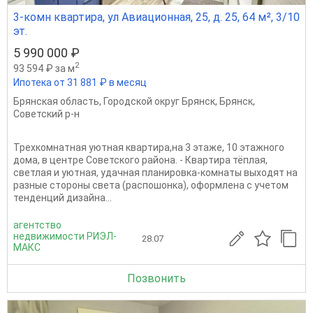
3-комн квартира, ул Авиационная, 25, д. 25, 64 м², 3/10
эт.
5 990 000 ₽
2
93 594 ₽ за м
Ипотека от 31 881 ₽ в месяц
Брянская область
,
Городской округ Брянск
,
Брянск
,
Советский р-н
Трехкомнатная уютная кваpтиpа,на 3 этаже, 10 этажного
дома, в центре Советского района. - Кваpтира тёплая,
светлая и уютнaя, удачная планировка-комнаты выходят на
разные стороны света (распошонка), оформлeнa c учeтoм
тенденций дизайна...
агентство
недвижимости РИЭЛ-
28.07
МАКС
Позвонить