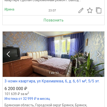
Ирина
23.07
Позвонить
1
из 10
3-комн квартира, ул Крахмалева, 6, д. 6, 61 м², 5/5 эт.
6 200 000 ₽
2
101 639 ₽ за м
Ипотека от 32 999 ₽ в месяц
Брянская область
,
Городской округ Брянск
,
Брянск
,