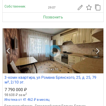
Собственник
29.07
Позвонить
1
из 10
3-комн квартира, ул Романа Брянского, 25, д. 25, 79
м², 2/10 эт.
7 790 000 ₽
2
98 608 ₽ за м
Ипотека от 41 462 ₽ в месяц
Брянская область
,
Городской округ Брянск
,
Брянск
,