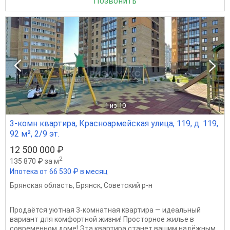
Позвонить
1
из 10
3-комн квартира, Красноармейская улица, 119, д. 119,
92 м², 2/9 эт.
12 500 000 ₽
2
135 870 ₽ за м
Ипотека от 66 530 ₽ в месяц
Брянская область
,
Брянск
,
Советский р-н
Продаётся уютная 3‑комнатная квартира — идеальный
вариант для комфортной жизни! Просторное жилье в
современном доме! Эта квартира станет вашим надёжным