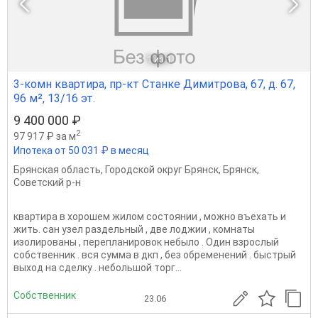
1
из 1
3-комн квартира, пр-кт Станке Димитрова, 67, д. 67,
96 м², 13/16 эт.
9 400 000 ₽
2
97 917 ₽ за м
Ипотека от 50 031 ₽ в месяц
Брянская область
,
Городской округ Брянск
,
Брянск
,
Советский р-н
квартира в хорошем жилом состоянии , можно въехать и
жить. сан узел раздельный , две лоджии , комнаты
изолированы , перепланировок небыло . Один взрослый
собственник . вся сумма в дкп , без обременений . быстрый
выход на сделку . небольшой торг...
Собственник
23.06