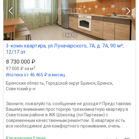
1
из 10
3-комн квартира, ул Луначарского, 7А, д. 7А, 90 м²,
12/17 эт.
8 730 000 ₽
2
97 000 ₽ за м
Ипотека от 46 465 ₽ в месяц
Брянская область
,
Городской округ Брянск
,
Брянск
,
Советский р-н
Звоните, пожалуйста, сообщение не доходят! Представляю
Вашему вниманию просторную трехкомнатную квартиру в
Советском районе в ЖК Шоколад (пл Партизан) с
современным качественным ремонтом . В квартире есть
все необходимое для комфортного проживания, очень...
Кондрашова Елена