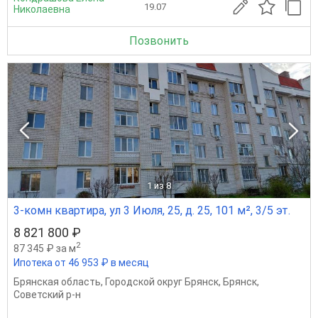
19.07
Николаевна
Позвонить
1
из 8
3-комн квартира, ул 3 Июля, 25, д. 25, 101 м², 3/5 эт.
8 821 800 ₽
2
87 345 ₽ за м
Ипотека от 46 953 ₽ в месяц
Брянская область
,
Городской округ Брянск
,
Брянск
,
Советский р-н