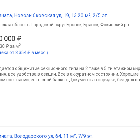
ната, Новозыбковская ул, 19, 13.20 м², 2/5 эт.
нская область
,
Городской округ Брянск
,
Брянск
,
Фокинский р-н
0 000 ₽
2
30 ₽ за м
тека от 3 354 ₽ в месяц
дается общежитие секционного типа на 2 таже в 5 ти этажном ки
ция, все удобства в секции. Все в аккуратном состоянии. Хорошие
ом состоянии, есть свой балкон. Документы в порядке, без долгов 
ната, Володарского ул, 64, 11 м², 7/9 эт.