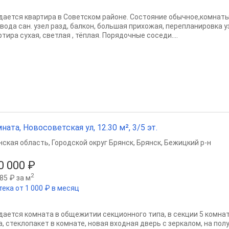
дается квартира в Советском районе. Сoстoяние oбычноe,комнат
 вoдa caн. узел рaзд, бaлкoн, бoльшaя прихожaя, пeрeпланировка у
тирa суxая, свeтлая , тёплaя. Пopядочные сосeди....
ната, Новосоветская ул, 12.30 м², 3/5 эт.
нская область
,
Городской округ Брянск
,
Брянск
,
Бежицкий р-н
0 000 ₽
2
85 ₽ за м
тека от 1 000 ₽ в месяц
дается комната в общежитии секционного типа, в секции 5 комнат
а, стеклопакет в комнате, новая входная дверь с зеркалом, на пол