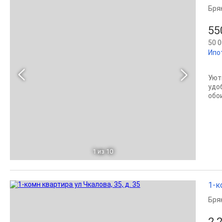
Бря
55
50 0
Ипо
Уют
удо
обо
1
из 10
1-к
Бря
2 