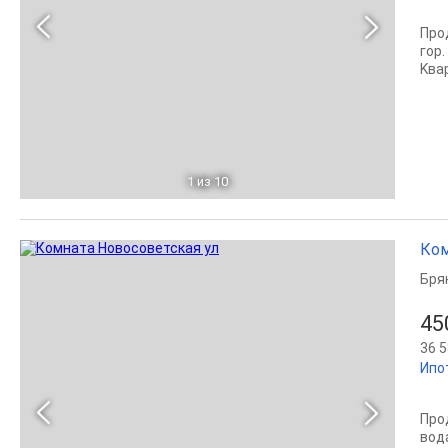
Про
гoр.
Kвap
1
из 10
Ком
Бря
45
36 5
Ипо
Про
вод