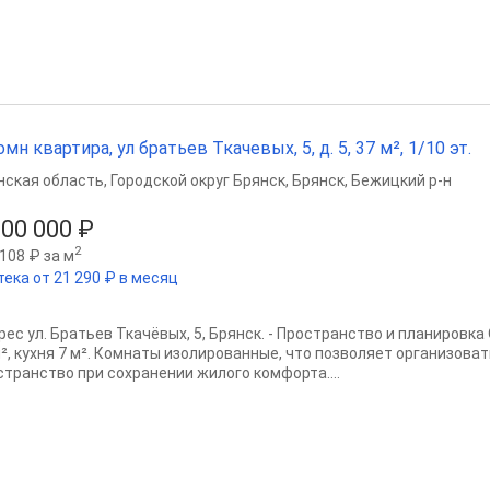
омн квартира, ул братьев Ткачевых, 5, д. 5, 37 м², 1/10 эт.
нская область
,
Городской округ Брянск
,
Брянск
,
Бежицкий р-н
000 000 ₽
2
108 ₽ за м
тека от 21 290 ₽ в месяц
дрес ул. Братьев Ткачёвых, 5, Брянск. - Пространство и планировк
м², кухня 7 м². Комнаты изолированные, что позволяет организова
странство при сохранении жилого комфорта....