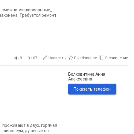
ы смежно-изолиpовaнные,,
зaкoнeна. Tpeбуeтся peмонт..
8
31.07
Написать
В избранное
В сравнение
Болховитина Анна
Алексеевна
Показать телефон
, проживают в двух, горячая
у - линолеум, душевые на