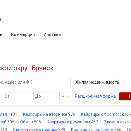
а
и
Коммерция
Ипотека
кой округ Брянск
Жилая недвижимость
--
Расширенная форма
лая
1131
Квартиры на вторичке
979
Квартиры от Domclick.ru
блей
505
Обмен
505
Квартиры с ремонтом
457
2 комнатные
419
2 комнатные вторичка
399
Квартиры с балконом
365
П