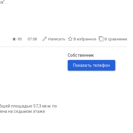
"...
95
07.08
Написать
В избранное
В сравнение
Собственник
Показать телефон
щей площадью 57,3 кв.м. пo
жена на седьмом этаже