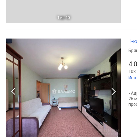
1
из 10
1-к
Бря
4 
108 
Ипо
- А
26 
про