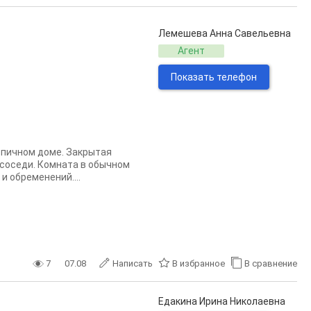
Лемешева Анна Савельевна
Агент
Показать телефон
рпичном доме. Закрытая
 соседи. Комната в обычном
и обременений....
7
07.08
Написать
В избранное
В сравнение
Едакина Ирина Николаевна