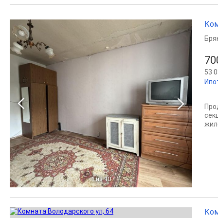
Ком
Бря
70
53 0
Ипо
Про
сек
жил
1
из 10
Ком