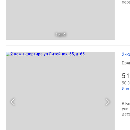
пер
1
из 9
2-к
Бря
5 
90 3
Ипо
В Б
ули
дес