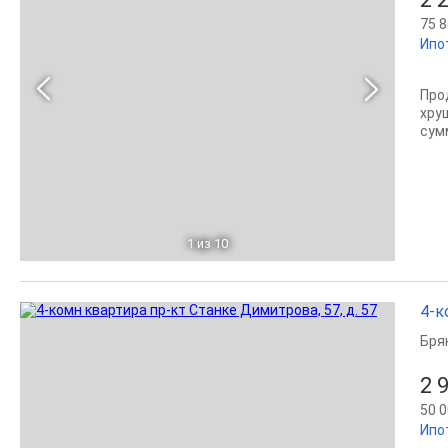
75 8
Ипо
Прод
хру
сум
1
из 10
4-к
Бря
2 
50 0
Ипо