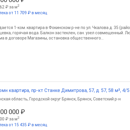
2
62 ₽ за м
тека от 11 709 ₽ в месяц
ается 1-ком. квартира в Фокинском р-не по ул. Чкалова д. 35 (райо
щевка, горячая вода. Балкон застеклен, сан. узел совмещенный. 
ма в договоре Магазины, остановка общественного...
омн квартира, пр-кт Станке Димитрова, 57, д. 57, 58 м², 4/5 
нская область
,
Городской округ Брянск
,
Брянск
,
Советский р-н
900 000 ₽
2
00 ₽ за м
тека от 15 435 ₽ в месяц