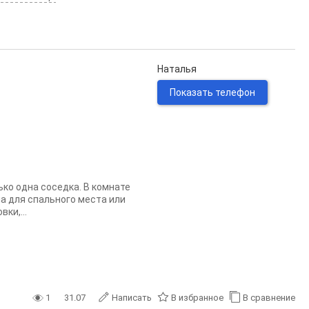
Наталья
Показать телефон
ько одна соседка. В комнате
а для спального места или
ки,...
1
31.07
Написать
В избранное
В сравнение