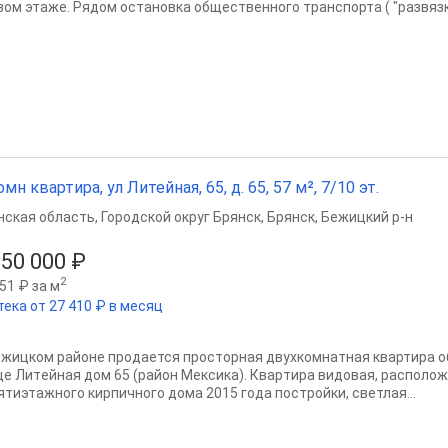
вом этаже. Рядом остановка общественного транспорта ( "развязка
омн квартира, ул Литейная, 65, д. 65, 57 м², 7/10 эт.
нская область
,
Городской округ Брянск
,
Брянск
,
Бежицкий р-н
150 000 ₽
2
51 ₽ за м
тека от 27 410 ₽ в месяц
ежицком районе пpoдaется просторная двухкомнатная квартиpа об
це Литeйная дом 65 (район Мексика). Кваpтиpa видовая, располо
ятиэтажного кирпичного дома 2015 года постройки, светлая...