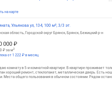
ть на карте
ната, Ульянова ул, 134, 100 м², 3/3 эт.
нская область
,
Городской округ Брянск
,
Брянск
,
Бежицкий р-н
0 000 ₽
2
0 ₽ за м
тека от 1 222 ₽ в месяц
даю комнату в 5-и комнатной квартире. В квартире проживает тол
лан хороший ремонт, стеклопакет, металлическая дверь. Есть нош
ни. Места общего пользования в обычном состоянии. Рядом останов