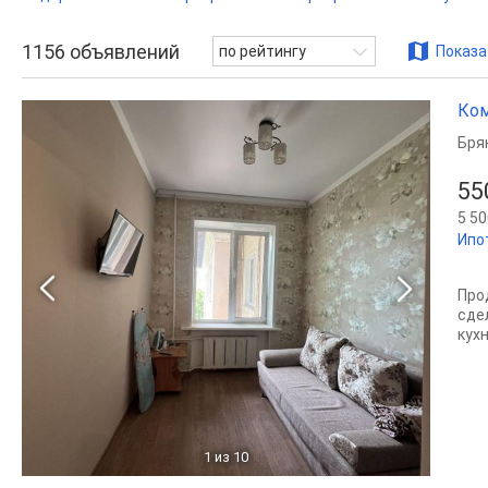
1156
объявлений
по рейтингу
Показа
Ком
Бря
55
5 50
Ипо
Про
сде
кух
1
из 10