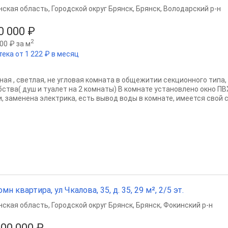
нская область
,
Городской округ Брянск
,
Брянск
,
Володарский р-н
0 000 ₽
2
00 ₽ за м
тека от 1 222 ₽ в месяц
ная , светлая, не угловая комната в общежитии секционного типа, 
бства( душ и туалет на 2 комнаты) В комнате установлено окно ПВ
и, заменена электрика, есть вывод воды в комнате, имеется свой с
омн квартира, ул Чкалова, 35, д. 35, 29 м², 2/5 эт.
нская область
,
Городской округ Брянск
,
Брянск
,
Фокинский р-н
200 000 ₽