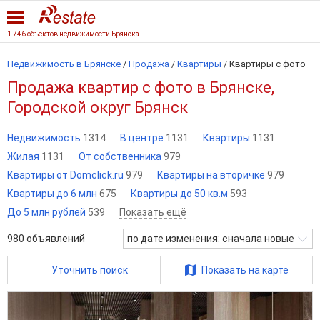
1 746 объектов недвижимости Брянска
Недвижимость в Брянске
/
Продажа
/
Квартиры
/
Квартиры с фото
Продажа квартир с фото в Брянске,
Городской округ Брянск
Недвижимость
1314
В центре
1131
Квартиры
1131
Жилая
1131
От собственника
979
Квартиры от Domclick.ru
979
Квартиры на вторичке
979
Квартиры до 6 млн
675
Квартиры до 50 кв.м
593
До 5 млн рублей
539
Показать ещё
980
объявлений
по дате изменения: сначала новые
Уточнить поиск
Показать на карте