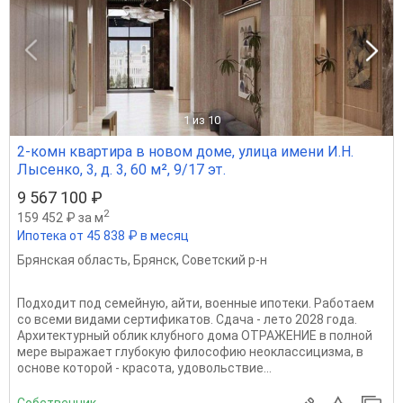
1
из 10
2-комн квартира в новом доме, улица имени И.Н.
Лысенко, 3, д. 3, 60 м², 9/17 эт.
9 567 100 ₽
2
159 452 ₽ за м
Ипотека от 45 838 ₽ в месяц
Брянская область
,
Брянск
,
Советский р-н
Подходит под семейную, айти, военные ипотеки. Работаем
со всеми видами сертификатов. Сдача - лето 2028 года.
Архитектурный облик клубного дома ОТРАЖЕНИЕ в полной
мере выражает глубокую философию неоклассицизма, в
основе которой - красота, удовольствие...