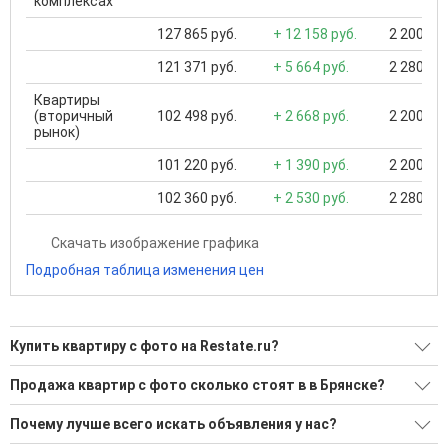
комплексах
127 865 руб.
+ 12 158 руб.
2 200 000
121 371 руб.
+ 5 664 руб.
2 280 000
Квартиры
(вторичный
102 498 руб.
+ 2 668 руб.
2 200 000
рынок)
101 220 руб.
+ 1 390 руб.
2 200 000
102 360 руб.
+ 2 530 руб.
2 280 000
Скачать изображение графика
Подробная таблица изменения цен
Купить квартиру с фото на Restate.ru?
Ищите, как Купить квартиру с фото?
Продажа квартир с фото сколько стоят в в Брянске?
980 актуальных и проверенных объявлений
Минимальная цена: 35 000 Р. Максимальная цена: 49 000
Почему лучше всего искать объявления у нас?
000 Р; Средняя: 5 966 540 Р
Воспользуйтесь нашим поиском по новостройкам, для