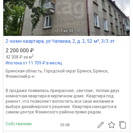
1
из 10
2-комн квартира, ул Чапаева, 2, д. 2, 52 м², 3/3 эт.
2 200 000 ₽
2
42 308 ₽ за м
Ипотека от 11 709 ₽ в месяц
Брянская область
,
Городской округ Брянск
,
Брянск
,
Фокинский р-н
В продаже появилась прекрасная , светлая , теплая двух
комнатная квартира в кирпичном доме . Квартира под
ремонт ,что позволяет воплотить все свои желания в
выборе дизайнерского решения . Квартира находится в
самом центре Фокинского района прямо рядом...
Собственник
03.08