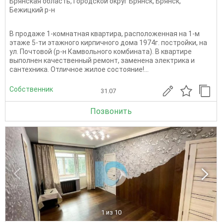
Брянская область
,
Городской округ Брянск
,
Брянск
,
Бежицкий р-н
В продаже 1-комнатная квартира, расположенная на 1-м
этаже 5-ти этажного кирпичного дома 1974г. постройки, на
ул. Почтовой (р-н Камвольного комбината). В квартире
выполнен качественный ремонт, заменена электрика и
сантехника. Отличное жилое состояние!...
Собственник
31.07
Позвонить
1
из 10