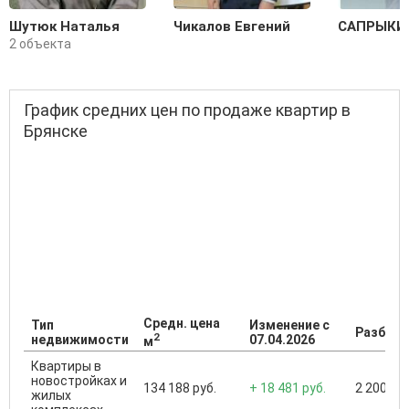
Шутюк Наталья
Чикалов Евгений
САПРЫКИ
2 объекта
График средних цен по продаже квартир в
Брянске
Средн. цена
Тип
Изменение с
Разброс
2
недвижимости
07.04.2026
м
Квартиры в
новостройках и
134 188 руб.
+ 18 481 руб.
2 200 000
жилых