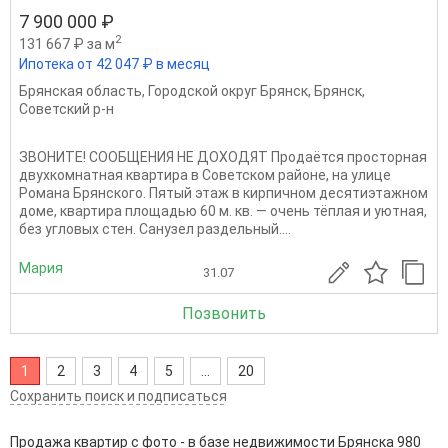
7 900 000 ₽
2
131 667 ₽ за м
Ипотека от 42 047 ₽ в месяц
Брянская область
,
Городской округ Брянск
,
Брянск
,
Советский р-н
ЗВОНИТЕ! СООБЩЕНИЯ НЕ ДОХОДЯТ Продаётся просторная
двухкомнатная квартира в Советском районе, на улице
Романа Брянского. Пятый этаж в кирпичном десятиэтажном
доме, квартира площадью 60 м. кв. — очень тёплая и уютная,
без угловых стен. Санузел раздельный....
Мария
31.07
Позвонить
1
2
3
4
5
...
20
Сохранить поиск и подписаться
Продажа квартир с фото - в базе недвижимости Брянска 980