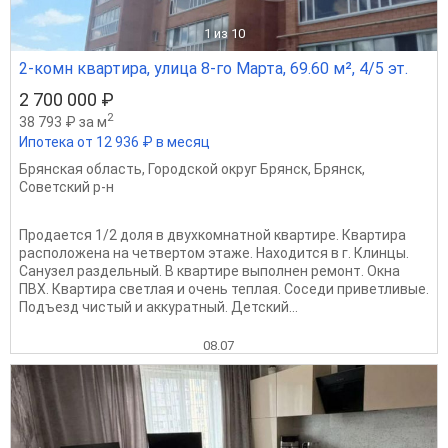
1
из 10
2-комн квартира, улица 8-го Марта, 69.60 м², 4/5 эт.
2 700 000 ₽
2
38 793 ₽ за м
Ипотека от 12 936 ₽ в месяц
Брянская область
,
Городской округ Брянск
,
Брянск
,
Советский р-н
Продается 1/2 доля в двухкомнатной квартире. Квартира
расположена на четвертом этаже. Находится в г. Клинцы.
Санузел раздельный. В квартире выполнен ремонт. Окна
ПВХ. Квартира светлая и очень теплая. Соседи приветливые.
Подъезд чистый и аккуратный. Детский...
08.07