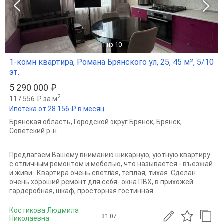
1
из 10
1-комн квартира, Романа Брянского ул, 25, 45 м², 5/10
эт.
5 290 000 ₽
2
117 556 ₽ за м
Ипотека от 28 156 ₽ в месяц
Брянская область
,
Городской округ Брянск
,
Брянск
,
Советский р-н
Предлагаем Вашему вниманию шикарную, уютную квартиру
с отличным ремонтом и мебелью, что называется - въезжай
и живи . Квартира очень светлая, теплая, тихая. Сделан
очень хороший ремонт для себя- окна ПВХ, в прихожей
гардеробная, шкаф, просторная гостинная...
Костикова Людмила
31.07
Николаевна