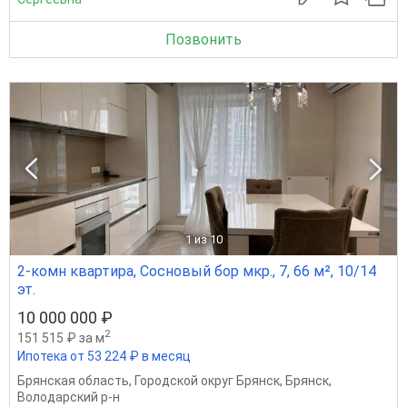
Позвонить
1
из 10
2-комн квартира, Сосновый бор мкр., 7, 66 м², 10/14
эт.
10 000 000 ₽
2
151 515 ₽ за м
Ипотека от 53 224 ₽ в месяц
Брянская область
,
Городской округ Брянск
,
Брянск
,
Володарский р-н