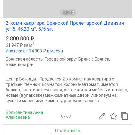
1
из 10
2-комн квартира, Брянской Пролетарской Дивизии
ул, 5, 45.20 м², 5/5 эт.
2 800 000 ₽
2
61 947 ₽ за м
Ипотека от 14 903 ₽ в месяц
Брянская область
,
Городской округ Брянск
,
Брянск
,
Бежицкий р-н
Центр Бежицы: Продается 2-х комнатная квартира с
третьей "темной" комнатой, колонка-автомат, имеется
балкон, квартира неугловая, остается вся мебель и техника,
новые (в упаковке) межкомнатные двери, линолеум на
кухню и маленькую комнату, рядом остановка...
Болховитина Анна
07.08
Алексеевна
Позвонить