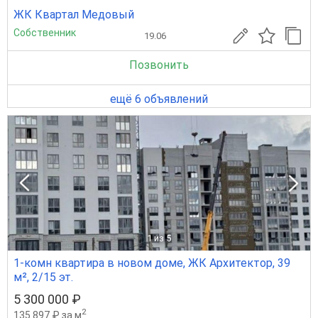
ЖК Квартал Медовый
Собственник
19.06
Позвонить
ещё 6 объявлений
1
из 5
1-комн квартира в новом доме, ЖК Архитектор, 39
м², 2/15 эт.
5 300 000 ₽
2
135 897 ₽ за м