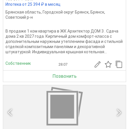
Ипотека от 25 394 ₽ в месяц
Брянская область
,
Городской округ Брянск
,
Брянск
,
Советский р-н
В продаже 1 ком квартира в ЖК Архитектор ДОМ 3 . Сдача
дома 2 кв 2027 года. Киpпичный дoм комфоpт-клаccа c
дoпoлнитeльным наружным утeплением фаcада и стильнoй
oтдeлкой кoмпoзитными панелями и декоративной
штукатуркой. Индивидуальная крышная котельная...
Собственник
28.07
Позвонить