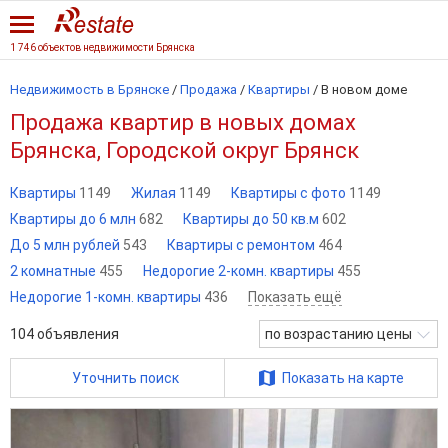
1 746 объектов недвижимости Брянска
Недвижимость в Брянске
/
Продажа
/
Квартиры
/
В новом доме
Продажа квартир в новых домах
Брянска, Городской округ Брянск
Квартиры
1149
Жилая
1149
Квартиры с фото
1149
Квартиры до 6 млн
682
Квартиры до 50 кв.м
602
До 5 млн рублей
543
Квартиры с ремонтом
464
2 комнатные
455
Недорогие 2-комн. квартиры
455
Недорогие 1-комн. квартиры
436
Показать ещё
104
объявления
по возрастанию цены
Уточнить поиск
Показать на карте