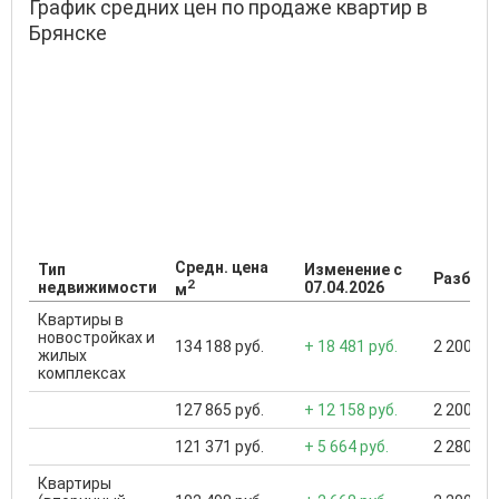
График средних цен по продаже квартир в
Брянске
Средн. цена
Тип
Изменение с
Разброс
2
недвижимости
07.04.2026
м
Квартиры в
новостройках и
134 188 руб.
+ 18 481 руб.
2 200 000
жилых
комплексах
127 865 руб.
+ 12 158 руб.
2 200 000
121 371 руб.
+ 5 664 руб.
2 280 000
Квартиры