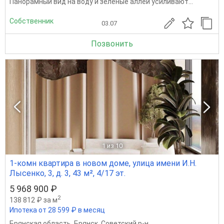
Панорамный вид на воду и зелёные аллеи усиливают...
Собственник
03.07
Позвонить
1
из 10
1-комн квартира в новом доме, улица имени И.Н.
Лысенко, 3, д. 3, 43 м², 4/17 эт.
5 968 900 ₽
2
138 812 ₽ за м
Ипотека от 28 599 ₽ в месяц
Брянская область
,
Брянск
,
Советский р-н