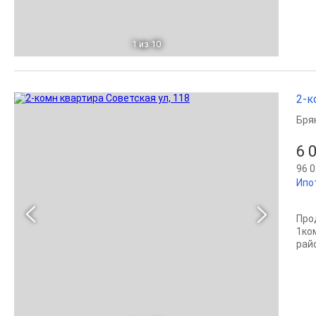
1
из 10
2-к
Бря
6 
96 0
Ипо
Про
1ко
рай