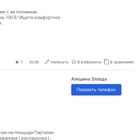
оме с автономным
а, 100 В ! Ищете комфортное
..
1
20.06
Написать
В избранное
В сравнение
Алешина Эллада
Показать телефон
ную на площади Партизан
ванные ( распашонка ) ,