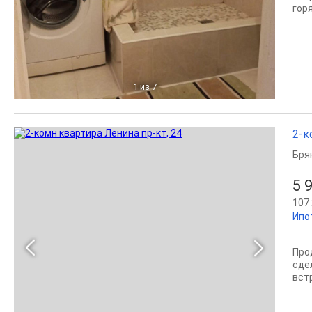
горя
1
из 7
2-к
Бря
5 
107 
Ипо
Про
сде
вст