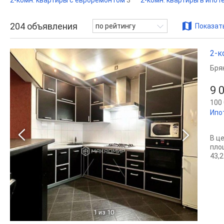
2-комн. квартиры с евроремонтом
3
2-комн. квартиры в ипот
204
объявления
по рейтингу
Показать
2-к
Бря
9 
100 
Ипо
В ц
пло
43,2
1
из 10