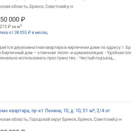
нская область
,
Брянск
,
Советский р-н
150 000 ₽
2
213 ₽ за м
тека от 38 055 ₽ в месяц
аётся двухкомнатная квартира в кирпичном доме по адресу: г. Брян
п.Кирпичный дом — отличная тепло- и шумоизоляция. - Удобная п
ионально использовать пространство. - Чистый подъезд,...
омн квартира, пр-кт Ленина, 10, д. 10, 51 м², 2/4 эт.
нская область
,
Городской округ Брянск
,
Брянск
,
Советский р-н