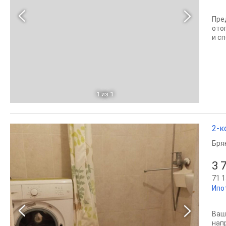
Пре
ото
и с
1
из 1
2-к
Бря
3 
71 1
Ипо
Ваш
нап