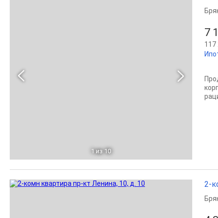
Бря
7 
117 
Ипо
Прод
кор
рац
1
из 10
2-к
Бря