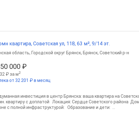
омн квартира, Советская ул, 118, 63 м², 9/14 эт.
нская область
,
Городской округ Брянск
,
Брянск
,
Советский р-н
050 000 ₽
2
32 ₽ за м
тека от 32 201 ₽ в месяц
думанная инвестиция в центр Брянска: ваша квартира на Советск
мн. квартиру с доплатой Локация: Сердце Советского района До
оне с полной инфраструктурой: Образование и дети: ...