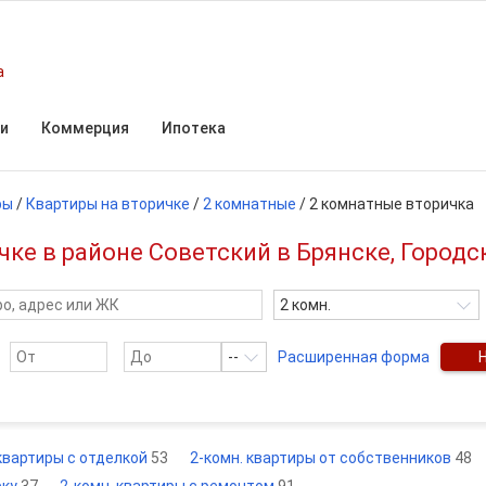
а
и
Коммерция
Ипотека
ры
/
Квартиры на вторичке
/
2 комнатные
/
2 комнатные вторичка
ке в районе Советский в Брянске, Городс
2 комн.
--
Расширенная форма
 квартиры с отделкой
53
2-комн. квартиры от собственников
48