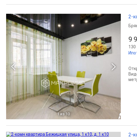
2-к
Бря
9 
130 
Ипо
Отк
Вид
мет
1
из 10
2-к