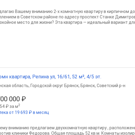
длагаю Вашему вниманию 2-х комнатную кваpтиpу в кирпичном д
плением в Советском районе по адресу проспект Станке Димитров
покойное место для жизни? Эта квартира — идеальный вариант для.
омн квартира, Репина ул, 16/61, 52 м², 4/5 эт.
нская область
,
Городской округ Брянск
,
Брянск
,
Советский р-н
700 000 ₽
2
54 ₽ за м
тека от 19 693 ₽ в месяц
ему вниманию предлагаем двухкомнатную квартиру , расположен
ротив клиники Федорова. Общая площадь 52 кв.м. Комнаты изолиро