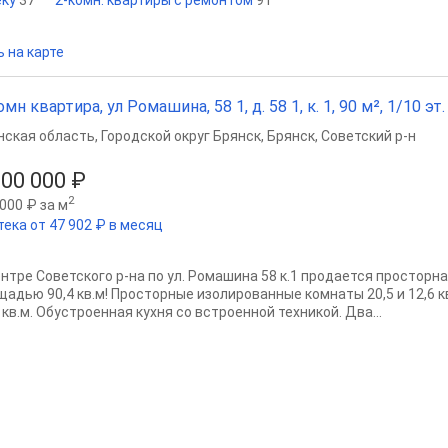
еку
37
2-комн. квартиры с ремонтом
91
 на карте
омн квартира, ул Ромашина, 58 1, д. 58 1, к. 1, 90 м², 1/10 эт.
нская область
,
Городской округ Брянск
,
Брянск
,
Советский р-н
000 000 ₽
2
000 ₽ за м
тека от 47 902 ₽ в месяц
ентре Советского р-на по ул. Ромашина 58 к.1 продается простор
щадью 90,4 кв.м! Просторные изолированные комнаты 20,5 и 12,6 к
 кв.м. Обустроенная кухня со встроенной техникой. Два...