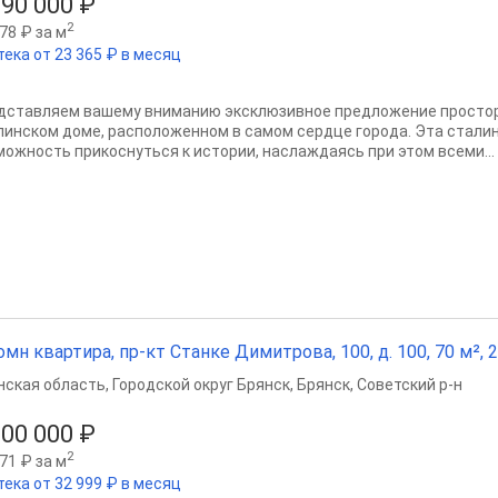
390 000 ₽
2
78 ₽ за м
тека от 23 365 ₽ в месяц
дставляем вашему вниманию эксклюзивное предложение простор
линском доме, расположенном в самом сердце города. Эта сталин
можность прикоснуться к истории, наслаждаясь при этом всеми...
омн квартира, пр-кт Станке Димитрова, 100, д. 100, 70 м², 2
нская область
,
Городской округ Брянск
,
Брянск
,
Советский р-н
200 000 ₽
2
71 ₽ за м
тека от 32 999 ₽ в месяц