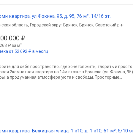
омн квартира, ул Фокина, 95, д. 95, 76 м², 14/16 эт.
нская область
,
Городской округ Брянск
,
Брянск
,
Советский р-н
900 000 ₽
2
263 ₽ за м
тека от 52 692 ₽ в месяц
ройте для себя пространство, где хочется жить, творить и прост
овая 2комнатная квартира на 14м этаже в Брянске (ул. Фокина, 95
ры, а продуманная атмосфера уюта и свободы. Просторные...
омн квартира, Бежицкая улица, 1 к10, д. 1 к10, 61 м², 5/10 эт