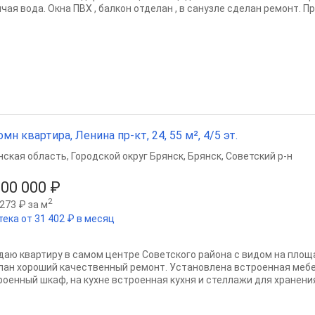
чая вода. Окна ПВХ , балкон отделан , в санузле сделан ремонт. Пр
омн квартира, Ленина пр-кт, 24, 55 м², 4/5 эт.
нская область
,
Городской округ Брянск
,
Брянск
,
Советский р-н
900 000 ₽
2
273 ₽ за м
тека от 31 402 ₽ в месяц
даю квартиру в самом центре Советского района с видом на площ
лан хороший качественный ремонт. Установлена встроенная мебе
роенный шкаф, на кухне встроенная кухня и стеллажи для хранения 