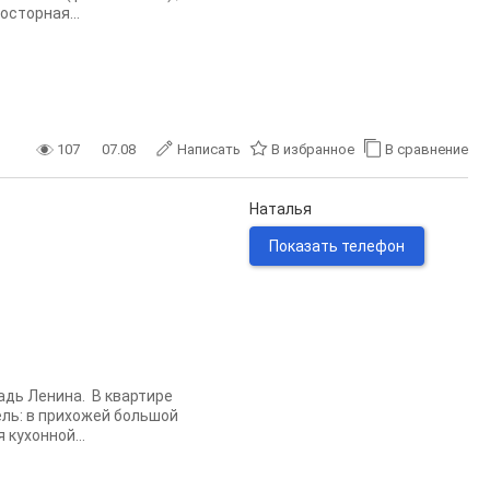
осторная...
107
07.08
Написать
В избранное
В сравнение
Наталья
Показать телефон
адь Ленина. В квартире
ль: в прихожей большой
кухонной...