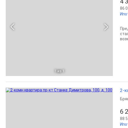
4 
86 0
Ипо
Пре
ста
воз
1
из 1
2-к
Бря
6 
88 5
Ипо