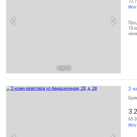
72 7
Ипо
Про
10 к
зел
1
из 10
2-к
Бря
3 
65 3
Ипо