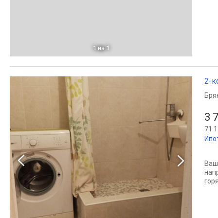
1
из 1
2-к
Бря
3 
71 1
Ипо
Ваш
нап
горя