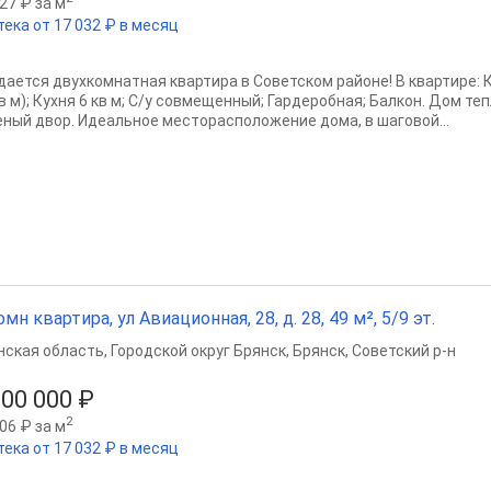
27 ₽ за м
тека от 17 032 ₽ в месяц
дается двухкомнатная квартира в Советском районе! В квартире: 
в м); Кухня 6 кв м; С/у совмещенный; Гардеробная; Балкон. Дом те
еный двор. Идеальное месторасположение дома, в шаговой...
омн квартира, ул Авиационная, 28, д. 28, 49 м², 5/9 эт.
нская область
,
Городской округ Брянск
,
Брянск
,
Советский р-н
200 000 ₽
2
06 ₽ за м
тека от 17 032 ₽ в месяц