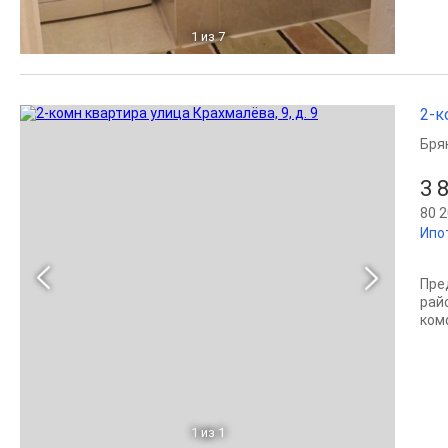
1
из 7
2-к
Бря
3 
80 2
Ипо
Пре
рай
ком
1
из 1