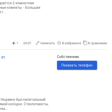
родаётся 2-комнатная
нные комнаты. - Большая
т...
1
20.07
Написать
В избранное
В сравнение
 эт.
Собственник
Показать телефон
. Недавно был капитальный
зимой холодно. Стеклопакеты,
ы,...