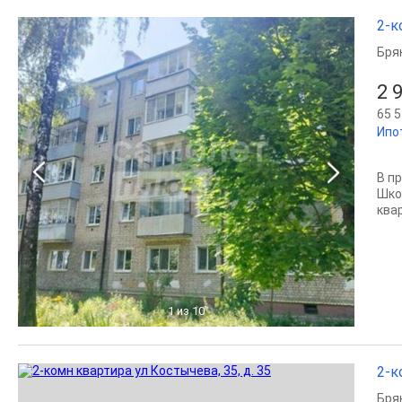
2-к
Бря
2 
65 5
Ипо
В п
Шко
ква
1
из 10
2-к
Бря