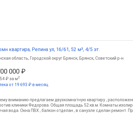
омн квартира, Репина ул, 16/61, 52 м², 4/5 эт.
нская область
,
Городской округ Брянск
,
Брянск
,
Советский р-н
700 000 ₽
2
54 ₽ за м
тека от 19 693 ₽ в месяц
ему вниманию предлагаем двухкомнатную квартиру , расположен
ротив клиники Федорова. Общая площадь 52 кв.м. Комнаты изолиро
чая вода. Окна ПВХ , балкон отделан , в санузле сделан ремонт. Пр