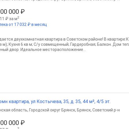
200 000 ₽
2
11 ₽ за м
тека от 17 032 ₽ в месяц
дается двухкомнатная квартира в Советском районе! В квартире:К
в м); Кухня 6 кв м; С/у совмещенный; Гардеробная; Балкон. Дом те
еный двор. Идеальное месторасположение...
омн квартира, ул Костычева, 35, д. 35, 44 м², 4/5 эт.
нская область
,
Городской округ Брянск
,
Брянск
,
Советский р-н
200 000 ₽
2