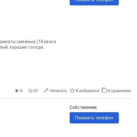
омнаты смежные (18 кв м и
плый, хорошие соседи,
6
22.07
Написать
В избранное
В сравнение
Собственник
Показать телефон