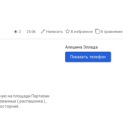
2
25.06
Написать
В избранное
В сравнение
Алешина Эллада
Показать телефон
ную на площади Партизан
ванные ( распашонка ) ,
осторная...