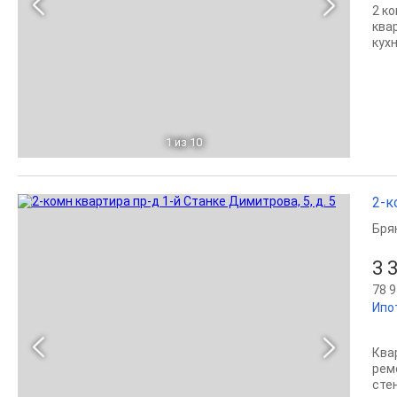
2 к
ква
кухн
1
из 10
2-к
Бря
3 
78 9
Ипо
Ква
ремо
сте