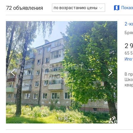
72
объявления
по возрастанию цены
Показ
2-к
Бря
2 
65 5
Ипо
В п
Шко
ква
1
из 10