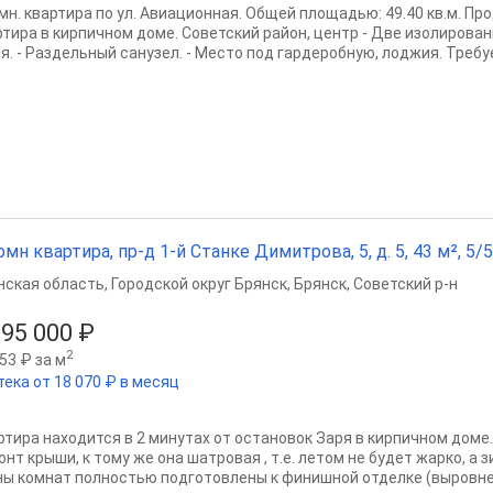
омн. квартира по ул. Авиационная. Общей площадью: 49.40 кв.м. П
ртира в кирпичном доме. Советский район, центр - Две изолирова
я. - Раздельный санузел. - Место под гардеробную, лоджия. Требуе
омн квартира, пр-д 1-й Станке Димитрова, 5, д. 5, 43 м², 5/5
нская область
,
Городской округ Брянск
,
Брянск
,
Советский р-н
395 000 ₽
2
53 ₽ за м
тека от 18 070 ₽ в месяц
ртира находится в 2 минутах от остановок Заря в кирпичном доме
нт крыши, к тому же она шатровая , т.е. летом не будет жарко, а 
ны комнат полностью подготовлены к финишной отделке (выровнен