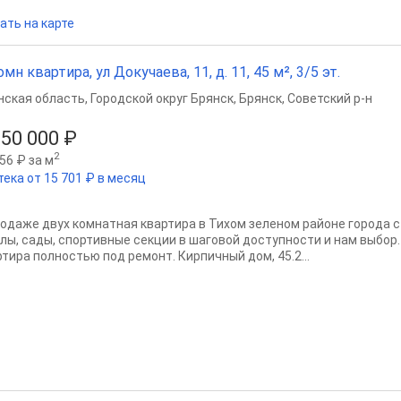
ать на карте
омн квартира, ул Докучаева, 11, д. 11, 45 м², 3/5 эт.
нская область
,
Городской округ Брянск
,
Брянск
,
Советский р-н
950 000 ₽
2
56 ₽ за м
тека от 15 701 ₽ в месяц
родаже двух комнатная квартира в Тихом зеленом районе города 
лы, сады, спортивные секции в шаговой доступности и нам выбор.
ртира полностью под ремонт. Кирпичный дом, 45.2...