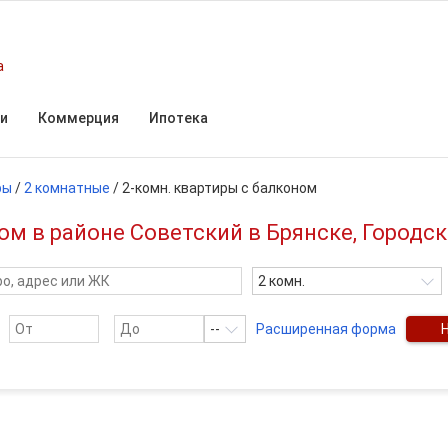
а
и
Коммерция
Ипотека
ры
/
2 комнатные
/
2-комн. квартиры с балконом
м в районе Советский в Брянске, Городск
2 комн.
--
Расширенная форма