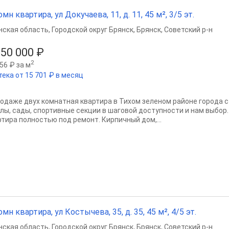
омн квартира, ул Докучаева, 11, д. 11, 45 м², 3/5 эт.
нская область
,
Городской округ Брянск
,
Брянск
,
Советский р-н
950 000 ₽
2
56 ₽ за м
тека от 15 701 ₽ в месяц
родаже двух комнатная квартира в Тихом зеленом районе города 
лы, сады, спортивные секции в шаговой доступности и нам выбор.
ртира полностью под ремонт. Кирпичный дом,...
омн квартира, ул Костычева, 35, д. 35, 45 м², 4/5 эт.
нская область
,
Городской округ Брянск
,
Брянск
,
Советский р-н