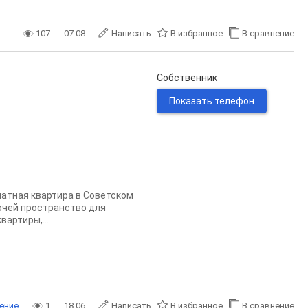
107
07.08
Написать
В избранное
В сравнение
Собственник
Показать телефон
натная квартира в Советском
лочей пространство для
артиры,...
ение
1
18.06
Написать
В избранное
В сравнение