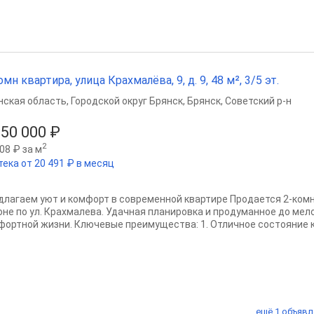
омн квартира, улица Крахмалёва, 9, д. 9, 48 м², 3/5 эт.
нская область
,
Городской округ Брянск
,
Брянск
,
Советский р-н
850 000 ₽
2
08 ₽ за м
тека от 20 491 ₽ в месяц
длагаем уют и комфорт в современной квартире Продается 2-ком
оне по ул. Крахмалева. Удачная планировка и продуманное до ме
фортной жизни. Ключевые преимущества: 1. Отличное состояние кв
ещё 1 объявл