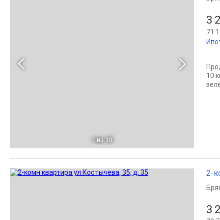
3 
71 1
Ипо
Про
10 к
зел
1
из 10
2-к
Бря
3 