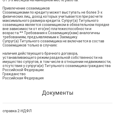
От 3-х месяцев на нынешнем месте работы.

Привлечение созаемщиков

Созаемщиками по кредиту может выступать не более 3-х 
физических лиц, доход которых учитывается при расчете 
максимального размера кредита. Супруг(а) Титульного 
созаемщика является созаемщиком в обязательном порядке 
вне зависимости от его(ее) платежеспособности и 
возраста.** Требования к Созаемщику(кам) аналогичны 
требованиям, предъявляемым к Заемщику.

Супруг(а) Титульного созаемщика не включается в состав 
Созаемщиков только в случаях:

наличия действующего брачного договора, 
устанавливающего режим раздельной собственности на 
имущество супругов, в том числе в отношении недвижимости,

отсутствия у супруга(и) Титульного созаемщика гражданства 
Российской Федерации. 

Гражданство

Российская Федерация
Документы
справка 2-НДФЛ