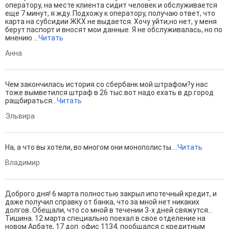
оператору, на месте клиента сидит человек и обслуживается
еще 7 минут, я жду. Подхожу к оператору, получаю ответ, что
карта на субсидии ЖКХ не выдается. Хочу уйти,но нет, у меня
берут паспорт и вносят мои данные. Я не обслуживалась, но по
мнению ...
Читать
Анна
Чем закончилась история со сбербанк мой штрафом?у нас
тоже вымветился штраф в 26 тыс.вот надо ехать в др.город
ращбираться...
Читать
Эльвира
На, а что вы хотели, во многом они монополисты....
Читать
Владимир
Доброго дня! 6 марта полностью закрыл ипотечный кредит, и
даже получил справку от банка, что за мной нет никаких
долгов. Обещали, что со мной в течении 3-х дней свяжутся...
Тишина. 12 марта специально поехал в свое отделение на
новом Арбате, 17 доп. офис 1134, пообщался с кредитным