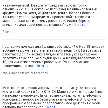
Уважаемые все! Позвольте поведать свою историю
отношений с ВТБ. Несколько лет назад я взяла ипотечный
кредит. Думаю, каждый для этой цели выберает банк не
только по условиям кредита и процентной ставке, а и по
местоположению и режиму работы филиалов, беря во
внимание долгосрочность отношений (у м...
Читать
Siam
Последние полгода или больше работающий с 9 до 18 человек
вообще не может заплатить за свой кредит. У ВТБ все кассы
работают до 17 и только в будни, и поэтому кредит можно
оплатить тоже только в будни до 17. А я в будни работаю до
18, как и многие офисные работники. Раньше муж как
созаемщик платил,...
Читать
tasik-kolbasik.livejournal.com
Мне по почте пришло уведомление о переуступке прав на
ипотечный кредит в банк ВТБ-24. Мало того, что письмо было
написано некорректно (в качестве контактного телефона по
имеющимся вопросам были указаны телефоны ВТБ-24), в
просроченном времени (предлагалось все действия с моей
стороны по переводу кре...
Читать