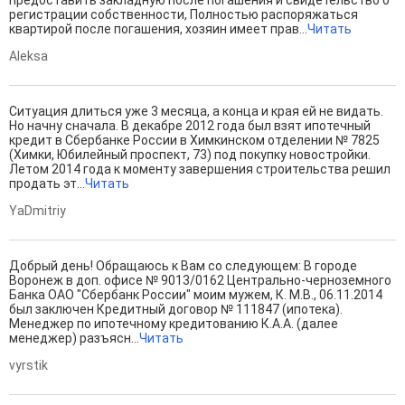
предоставить закладную после погашения и свидетельство о
регистрации собственности, Полностью распоряжаться
квартирой после погашения, хозяин имеет прав...
Читать
Aleksa
Ситуация длиться уже 3 месяца, а конца и края ей не видать.
Но начну сначала. В декабре 2012 года был взят ипотечный
кредит в Сбербанке России в Химкинском отделении № 7825
(Химки, Юбилейный проспект, 73) под покупку новостройки.
Летом 2014 года к моменту завершения строительства решил
продать эт...
Читать
YaDmitriy
Добрый день! Обращаюсь к Вам со следующем: В городе
Воронеж в доп. офисе № 9013/0162 Центрально-черноземного
Банка ОАО "Сбербанк России" моим мужем, К. М.В., 06.11.2014
был заключен Кредитный договор № 111847 (ипотека).
Менеджер по ипотечному кредитованию К.А.А. (далее
менеджер) разъясн...
Читать
vyrstik