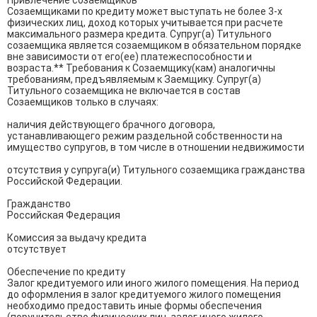
Привлечение созаемщиков

Созаемщиками по кредиту может выступать не более 3-х 
физических лиц, доход которых учитывается при расчете 
максимального размера кредита. Супруг(а) Титульного 
созаемщика является созаемщиком в обязательном порядке 
вне зависимости от его(ее) платежеспособности и 
возраста.** Требования к Созаемщику(кам) аналогичны 
требованиям, предъявляемым к Заемщику. Супруг(а) 
Титульного созаемщика не включается в состав 
Созаемщиков только в случаях:

наличия действующего брачного договора, 
устанавливающего режим раздельной собственности на 
имущество супругов, в том числе в отношении недвижимости

отсутствия у супруга(и) Титульного созаемщика гражданства 
Российской Федерации.

Гражданство

Российская Федерация

Комиссия за выдачу кредита

отсутствует

Обеспечение по кредиту

Залог кредитуемого или иного жилого помещения. На период 
до оформления в залог кредитуемого жилого помещения 
необходимо предоставить иные формы обеспечения 