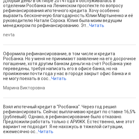
Добрый день! в октябре 2014 года я обслуживалась в
отделении Росбанка на Ленинском проспекте по вопросу
рефинансирования ипотечного кредита. Хочу особенно
выразить бесконечную благодарность Юлии Мартыненко и её
руководителю Натале Сорока. Юлия была моим ведущим
менеджером по рефинансированию. Эт...
Читать
nevta
Оформила рефинансирование, в том числе и кредита
РосБанка. Но у меня не принимают заявление на его досрочное
погашение, хотя другим банком деньги на счёт РосБанка уже
переведены, требуя написать его в офисе банка, но на
проияжении почти года у нас в городе закрыт офис банка и я
не могу поехать в сос...
Читать
Марина Викторовна
Взял ипотечный кредит в "Росбанка". Через год решил
рефинансировать. Сейчас выплачиваю кредит по ставке 16,5%
(рублевый). Однако, в рефинансирование было отказано.
Предложили работать только с АРИЖК. Естественно, мне этот
вариант не подходит. Я не нахожусь в тяжелой ситуации,
ежемесячно ос...
Читать