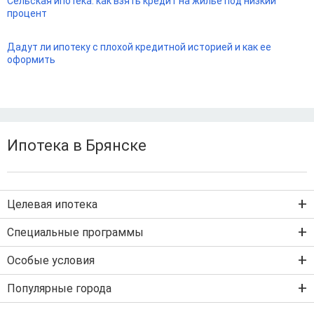
Сельская ипотека: как взять кредит на жилье под низкий
процент
Дадут ли ипотеку с плохой кредитной историей и как ее
оформить
Ипотека в Брянске
Целевая ипотека
Ипотека на новостройку
Специальные программы
Ипотека на вторичку
Семейная ипотека
Особые условия
Ипотека на строительство дома
Военная ипотека
Льготная ипотека с господдержкой
Популярные города
IT-ипотека
Рефинансирование ипотеки
Ипотека без первого взноса
Санкт-Петербург
Ипотека самозанятым