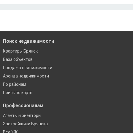
Ипотека без подтверждения дохода
Москва
По двум документам
Краснодар
Сочи
Екатеринбург
Поиск недвижимости
Квартиры Брянск
База объектов
Продажа недвижимости
Аренда недвижимости
По районам
Поиск по карте
Профессионалам
Агенты и риэлторы
Застройщики Брянска
Все ЖК