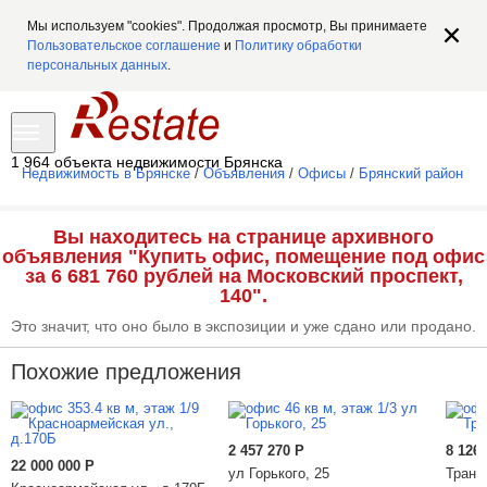
Мы используем "cookies". Продолжая просмотр, Вы принимаете
Пользовательское соглашение
и
Политику обработки
персональных данных
.
1 964 объекта недвижимости Брянска
Недвижимость в Брянске
/
Объявления
/
Офисы
/
Брянский район
Вы находитесь на странице архивного
объявления "Купить офис, помещение под офис
за 6 681 760 рублей на Московский проспект,
140".
Это значит, что оно было в экспозиции и уже сдано или продано.
Похожие предложения
2 457 270
Р
8 126
22 000 000
Р
ул Горького, 25
Транс