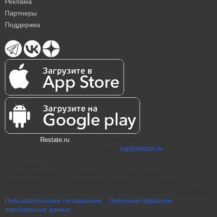
Реклама
Партнеры
Поддержка
2004—2026
Restate.ru
® ООО "Интернет проекты" ОГРН
1147847086870 ИНН 7811574827, email
sup@restate.ru
При использовании материалов гиперссылка на Restate.ru
обязательна.
Витрина недвижимости Restate - одна из крупнейших баз
недвижимости России и агрегатор новостроек и предложений
застройщиков и агентств. Использование сайта означает согласие с
Пользовательским соглашением
и
Политикой обработки
персональных данных