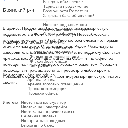
Как дать объявление
Тарифы и продвижение
Брянский р-н
Возможности Restate.ru
Закрытая база объявлений
Архивные данные
Новости недвижимости
В архиве. Предлагаю Вашему вниманию коммерческую
Агентства недвижимости
Отзывы и форум
недвижимость в Фокинском районе, ул Новозыбковская,
площадь помещения 73 м2. Удобное расположение, первый
Новостройки
Жилые комплексы
этаж в жилом доме. Отдельный вход. Рядом Физкультурно-
Сданные новостройки
С отделкой / ремонтом
оздоровительный комплекс Локомотив, не подалеку Свенская
Жилые комплексы эконом
ярмарка, кафе Леопицца, магазины ОЗОН и т д. Офисное
ЖК комфорт класса
помещение, чистое уютное, с хорошим ремонтом. Хороший
Застройщики
пешеходный трафик. Звоните, просмотр в любое время.
Коммерция
Аренда офиса
Поможем с оформлением, гарантируем юридическую чистоту
Аренда склада
сделки.
Аренда торговых помещений
Продажа коммерции
Продажа офиса
Ипотека
Ипотечный калькулятор
Ипотека на новостройки
Ипотека на вторичное жилье
Семейная ипотека
На строительство дома
Выбрать по банку