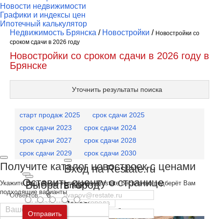
Новости недвижимости
Графики и индексы цен
Ипотечный калькулятор
Недвижимость Брянска
/
Новостройки
/
Новостройки со
сроком сдачи в 2026 году
Новостройки со сроком сдачи в 2026 году в
Брянске
Уточнить результаты поиска
старт продаж 2025
срок сдачи 2025
срок сдачи 2023
срок сдачи 2024
срок сдачи 2027
срок сдачи 2028
срок сдачи 2029
срок сдачи 2030
Получите каталог новостроек с ценами
Вход на Restate.ru
Посмотреть объекты на карте
Оставить оценку о странице
Выбрать город
Укажите Ваш номер телефона и Restate бесплатно подберёт Вам
Email
подходящие варианты
8
Объектов:
Пароль
Москва
и
Московская область
Отправить