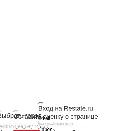
Вход на Restate.ru
Выбрать город
Оставить оценку о странице
Email
Пароль