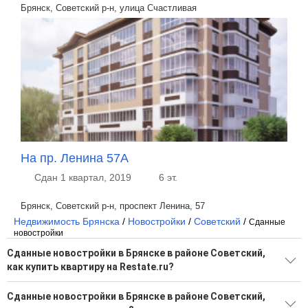
Брянск, Советский р-н, улица Счастливая
На пр. Ленина 57А
Сдан 1 квартал, 2019
6 эт.
Брянск, Советский р-н, проспект Ленина, 57
Недвижимость Брянска
/
Новостройки
/
Советский
/
Сданные
новостройки
Сданные новостройки в Брянске в районе Советский,
как купить квартиру на Restate.ru?
Поможем подобрать квартиру в новостройке в Брянске в
Сданные новостройки в Брянске в районе Советский,
районе Советский от застройщика на Restate.ru