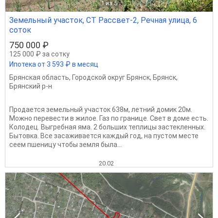
1
из 5
Земельный участок, СТ Рассвет-2, Речная улица, 6
соток
750 000 ₽
125 000 ₽ за сотку
Ипотека от 3 593 ₽ в месяц
Брянская область
,
Городской округ Брянск
,
Брянск
,
Брянский р-н
Продается земельный участок 638м, летний домик 20м.
Можно перевести в жилое. Газ по границе. Свет в доме есть.
Колодец. Выгребная яма. 2 больших теплицы застекленных.
Бытовка. Все засаживается каждый год, на пустом месте
сеем пшеницу чтобы земля была...
20.02