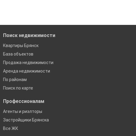
когда это будет нужно'
Удобный поиск, есть подписка на новые объявления
Помогаем с подбором выгодных ипотечных программ в
банках в Брянске
Поиск недвижимости
Квартиры Брянск
База объектов
Продажа недвижимости
Аренда недвижимости
По районам
Поиск по карте
Профессионалам
Агенты и риэлторы
Застройщики Брянска
Все ЖК