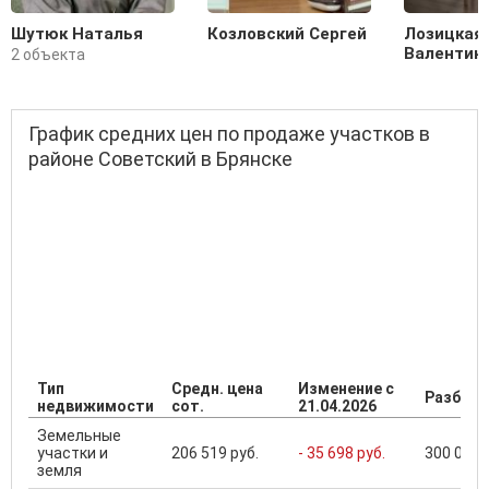
Шутюк Наталья
Козловский Сергей
Лозицкая
Валентин
2 объекта
График средних цен по продаже участков в
районе Советский в Брянске
Тип
Средн. цена
Изменение с
Разброс
недвижимости
сот.
21.04.2026
Земельные
участки и
206 519 руб.
- 35 698 руб.
300 000 .
земля