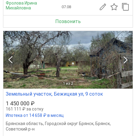
Фролова Ирина
07.08
Михайловна
Позвонить
1
из 2
Земельный участок, Бежицкая ул, 9 соток
1 450 000 ₽
161 111 ₽ за сотку
Ипотека от 14 658 ₽ в месяц
Брянская область
,
Городской округ Брянск
,
Брянск
,
Советский р-н