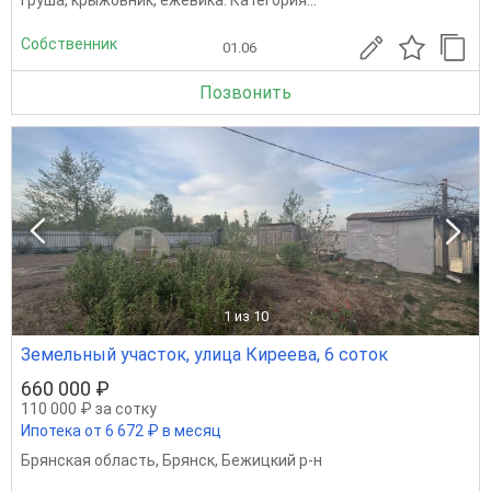
груша, крыжовник, ежевика. Категория...
Собственник
01.06
Позвонить
1
из 10
Земельный участок, улица Киреева, 6 соток
660 000 ₽
110 000 ₽ за сотку
Ипотека от 6 672 ₽ в месяц
Брянская область
,
Брянск
,
Бежицкий р-н