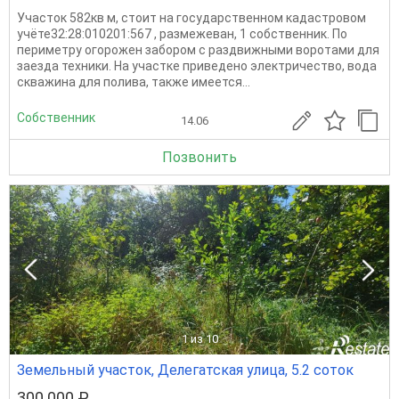
Участок 582кв м, стоит на государственном кадастровом
учёте32:28:010201:567 , размежеван, 1 собственник. По
периметру огорожен забором с раздвижными воротами для
заезда техники. На участке приведено электричество, вода
скважина для полива, также имеется...
Собственник
14.06
Позвонить
1
из 10
Земельный участок, Делегатская улица, 5.2 соток
300 000 ₽