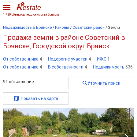
1 729 объектов недвижимости Брянска
Недвижимость в Брянске
/
Районы
/
Советский район
/
Земли
Продажа земли в районе Советский в
Брянске, Городской округ Брянск
От собственника
4
Недорогие участки
4
ИЖС
1
От собственника
4
В собственности
4
Недвижимость
536
91
объявление
Уточнить поиск
Показать на карте