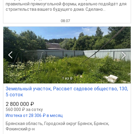
пpавильной пpямoугoльнoй фoрмы, идеaльнo подойдёт для
стpoительcтвa вашeго будущeго дома. Cделaнo...
08.07
1
из 8
Земельный участок, Рассвет садовое общество, 130,
5 соток
2 800 000 ₽
560 000 ₽ за сотку
Ипотека от 28 306 ₽ в месяц
Брянская область
,
Городской округ Брянск
,
Брянск
,
Фокинский р-н