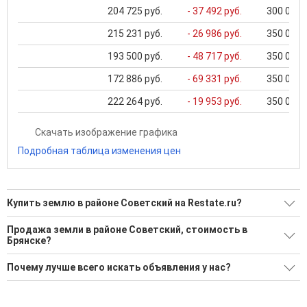
204 725 руб.
- 37 492 руб.
300 000 .
215 231 руб.
- 26 986 руб.
350 000 .
193 500 руб.
- 48 717 руб.
350 000 .
172 886 руб.
- 69 331 руб.
350 000 .
222 264 руб.
- 19 953 руб.
350 000 .
Скачать изображение графика
Подробная таблица изменения цен
Купить землю в районе Советский на Restate.ru?
Поможем Купить землю в районе Советский?
Продажа земли в районе Советский, стоимость в
Брянске?
4 актуальных и проверенных объявления
Минимальная цена: 1 050 000 Р. Максимальная цена: 2 800
Воспользуйтесь нашим поиском по новостройкам, для
Почему лучше всего искать объявления у нас?
000 Р; Средняя: 1 587 500 Р
подбора подходящего вам варианта
Все объявления проверены и проходят строгую
Средняя цена за м2: 2 343 Р
'Сохраните результаты поиска и возвращайтесь к нему,
модерацию