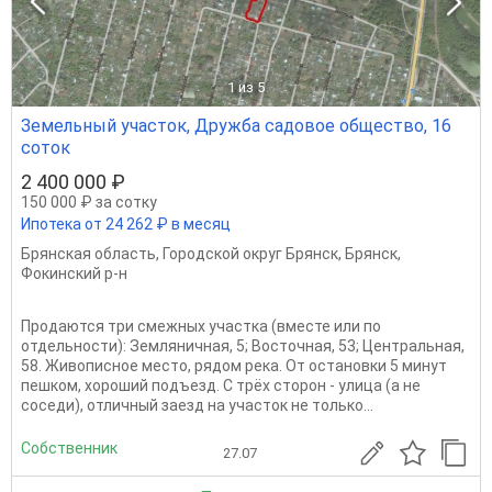
1
из 5
Земельный участок, Дружба садовое общество, 16
соток
2 400 000 ₽
150 000 ₽ за сотку
Ипотека от 24 262 ₽ в месяц
Брянская область
,
Городской округ Брянск
,
Брянск
,
Фокинский р-н
Продаются три смежных участка (вместе или по
отдельности): Земляничная, 5; Восточная, 53; Центральная,
58. Живописное место, рядом река. От остановки 5 минут
пешком, хороший подъезд. С трёх сторон - улица (а не
соседи), отличный заезд на участок не только...
Собственник
27.07