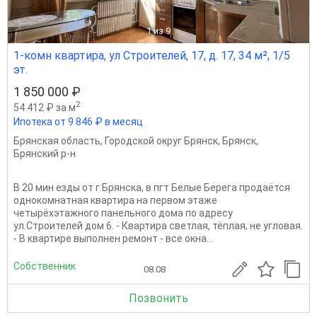
1
из 9
1-комн квартира, ул Строителей, 17, д. 17, 34 м², 1/5
эт.
1 850 000 ₽
2
54 412 ₽ за м
Ипотека от 9 846 ₽ в месяц
Брянская область
,
Городской округ Брянск
,
Брянск
,
Брянский р-н
В 20 мин езды от г.Брянска, в пгт Белые Берега продаётся
однокомнатная квартира на первом этаже
четырёхэтажного панельного дома по адресу
ул.Строителей дом 6. - Квартира светлая, тёплая, не угловая.
- В квартире выполнен ремонт - все окна...
Собственник
08.08
Позвонить