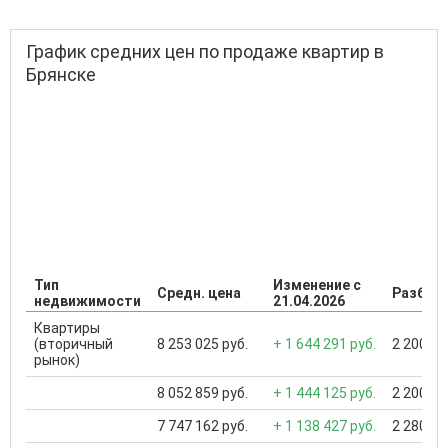
График средних цен по продаже квартир в
Брянске
Тип
Изменение с
Средн. цена
Разброс
недвижимости
21.04.2026
Квартиры
(вторичный
8 253 025 руб.
+ 1 644 291 руб.
2 200 00
рынок)
8 052 859 руб.
+ 1 444 125 руб.
2 200 00
7 747 162 руб.
+ 1 138 427 руб.
2 280 00