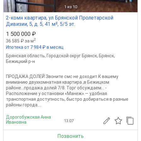
1
из 10
2-комн квартира, ул Брянской Пролетарской
Дивизии, 5, д. 5, 41 м², 5/5 эт.
1 500 000 ₽
2
36 585 ₽ за м
Ипотека от 7 984 ₽ в месяц
Брянская область
,
Городской округ Брянск
,
Брянск
,
Бежицкий р-н
ПРОДАЖА ДОЛЕЙ Звоните смс не доходит.К вашему
вниманию двухкомнатная квартира ,в Бежицком
районе...продажа долей 7/8. Торг обсуждаем... -
Расположение у остановки «Манеж» — удобная
транспортная доступность, быстро добираться в разные
районы города....
Дорогобужская Анна
13.07
Ивановна
Позвонить