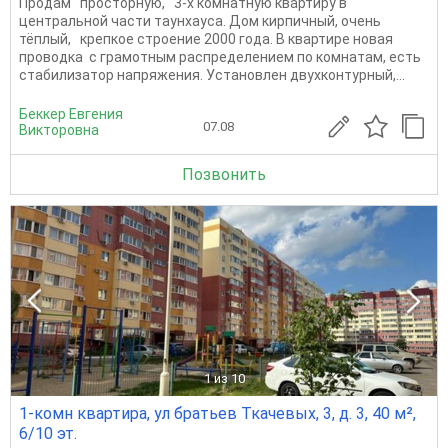
Продам просторную, 3-х комнатную квартиру в
центральной части таунхауса. Дом кирпичный, очень
тёплый, крепкое строение 2000 года. В квартире новая
проводка с грамотным распределением по комнатам, есть
стабилизатор напряжения. Установлен двухконтурный,...
Беккер Евгения
07.08
Викторовна
Позвонить
1
из 10
1-комн квартира, ул братьев Ткачевых, 3, д. 3, 40 м²,
6/10 эт.