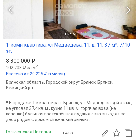
1
из 5
1-комн квартира, ул Медведева, 11, д. 11, 37 м², 7/10
эт.
3 800 000 ₽
2
102 703 ₽ за м
Ипотека от 20 225 ₽ в месяц
Брянская область
,
Городской округ Брянск
,
Брянск
,
Бежицкий р-н
‼️ В продаже 1-к квартира г. Брянск, ул. Медведева, д.й этаж ,
не угловая 37,4 кв. м., кухня 11 кв. м. горячая вода (не
колонка) большая застеклённая лоджия окна выходят во
двор рядом с домом «Бежицкий рынок»,...
Гальчанская Наталья
04.08