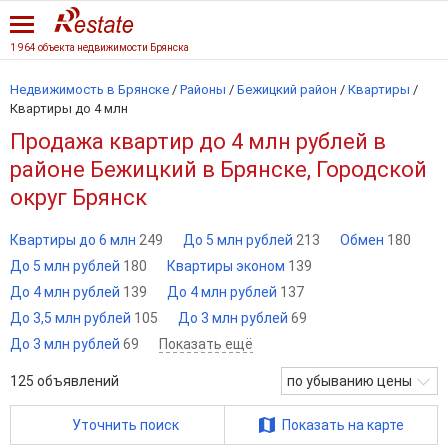
1 964 объекта недвижимости Брянска
Недвижимость в Брянске
/
Районы
/
Бежицкий район
/
Квартиры
/
Квартиры до 4 млн
Продажа квартир до 4 млн рублей в
районе Бежицкий в Брянске, Городской
округ Брянск
Квартиры до 6 млн
249
До 5 млн рублей
213
Обмен
180
До 5 млн рублей
180
Квартиры эконом
139
До 4 млн рублей
139
До 4 млн рублей
137
До 3,5 млн рублей
105
До 3 млн рублей
69
До 3 млн рублей
69
Показать ещё
125
объявлений
по убыванию цены
Уточнить поиск
Показать на карте