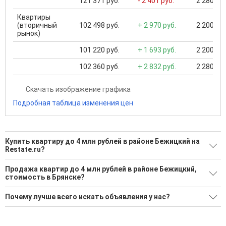
121 371 руб.
- 2 401 руб.
2 280 000
Квартиры
(вторичный
102 498 руб.
+ 2 970 руб.
2 200 000
рынок)
101 220 руб.
+ 1 693 руб.
2 200 000
102 360 руб.
+ 2 832 руб.
2 280 000
Скачать изображение графика
Подробная таблица изменения цен
Купить квартиру до 4 млн рублей в районе Бежицкий на
Restate.ru?
Поможем Купить квартиру до 4 млн рублей в районе
Продажа квартир до 4 млн рублей в районе Бежицкий,
Бежицкий?
стоимость в Брянске?
125 актуальных и проверенных объявлений
Минимальная цена: 1 500 000 Р. Максимальная цена: 4 000
Почему лучше всего искать объявления у нас?
000 Р; Средняя: 2 988 734 Р
Воспользуйтесь нашим поиском по новостройкам, для
подбора подходящего вам варианта
Все объявления проверены и проходят строгую
Средняя цена за м2: 79 777 Р
модерацию