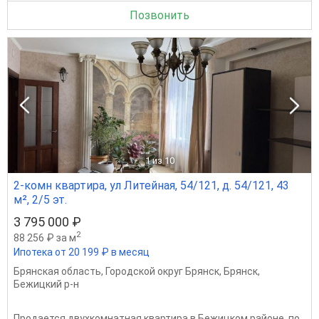
Позвонить
1
из 10
2-комн квартира, ул Литейная, 54/121, д. 54/121, 43
м², 2/5 эт.
3 795 000 ₽
2
88 256 ₽ за м
Ипотека от 20 199 ₽ в месяц
Брянская область
,
Городской округ Брянск
,
Брянск
,
Бежицкий р-н
Продается двухкомнатная квартира в Бежицком районе, по