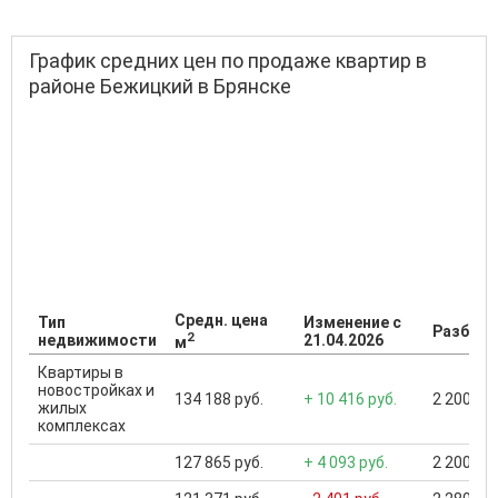
График средних цен по продаже квартир в
районе Бежицкий в Брянске
Средн. цена
Тип
Изменение с
Разброс
2
недвижимости
21.04.2026
м
Квартиры в
новостройках и
134 188 руб.
+ 10 416 руб.
2 200 000
жилых
комплексах
127 865 руб.
+ 4 093 руб.
2 200 000