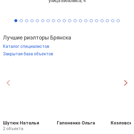
улица Вильямса, 4
Лучшие риэлторы Брянска
Каталог специалистов
Закрытая база объектов
Шутюк Наталья
Гапоненко Ольга
Козловски
2 объекта