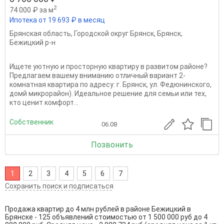
2
74 000 ₽ за м
Ипотека от 19 693 ₽ в месяц
Брянская область
,
Городской округ Брянск
,
Брянск
,
Бежицкий р-н
Ищете уютную и просторную квартиру в развитом районе?
Предлагаем вашему вниманию отличный вариант 2-
комнатная квартира по адресу: г. Брянск, ул. Федюнинского,
домй микрорайон). Идеальное решение для семьи или тех,
кто ценит комфорт...
Собственник
06.08
Позвонить
1
2
3
4
5
6
7
Сохранить поиск и подписаться
Продажа квартир до 4 млн рублей в районе Бежицкий в
Брянске - 125 объявлений стоимостью от 1 500 000 руб до 4