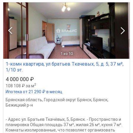
1
из 10
1-комн квартира, ул братьев Ткачевых, 5, д. 5, 37 м²,
1/10 эт.
4 000 000 ₽
2
108 108 ₽ за м
Ипотека от 21 290 ₽ в месяц
Брянская область
,
Городской округ Брянск
,
Брянск
,
Бежицкий р-н
- Адрес ул. Братьев Ткачёвых, 5, Брянск. - Пространство и
планировка Общая площадь 37 м², жилая 26 м², кухня 7 м².
Комнаты изолированные, что позволяет организовать