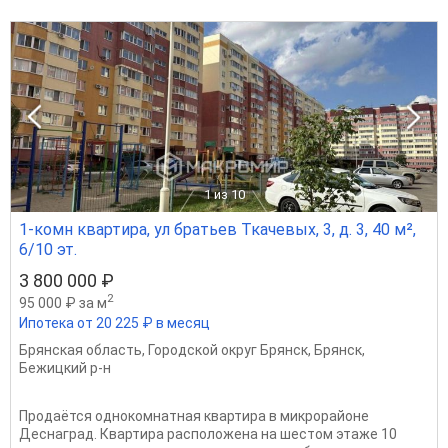
1
из 10
1-комн квартира, ул братьев Ткачевых, 3, д. 3, 40 м²,
6/10 эт.
3 800 000 ₽
2
95 000 ₽ за м
Ипотека от 20 225 ₽ в месяц
Брянская область
,
Городской округ Брянск
,
Брянск
,
Бежицкий р-н
Продаётся однокомнатная квартира в микрорайоне
Деснаград. Квартира расположена на шестом этаже 10