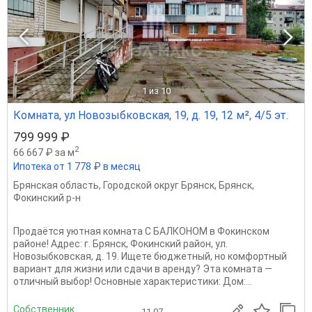
1
из 10
Комната, ул Новозыбковская, 19, д. 19, 12 м², 4/5 эт.
799 999 ₽
2
66 667 ₽ за м
Ипотека от 1 778 ₽ в месяц
Брянская область
,
Городской округ Брянск
,
Брянск
,
Фокинский р-н
Продаётся уютная комната С БАЛКОНОМ в Фокинском
районе! Адрес: г. Брянск, Фокинский район, ул.
Новозыбковская, д. 19. Ищете бюджетный, но комфортный
вариант для жизни или сдачи в аренду? Эта комната —
отличный выбор! Основные характеристики: Дом:...
Собственник
11.07