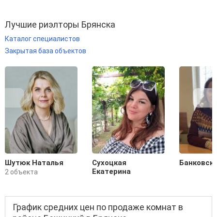
Лучшие риэлторы Брянска
Каталог специалистов
Закрытая база объектов
Шутюк Наталья
Сухоцкая
Банковск
Екатерина
2 объекта
График средних цен по продаже комнат в