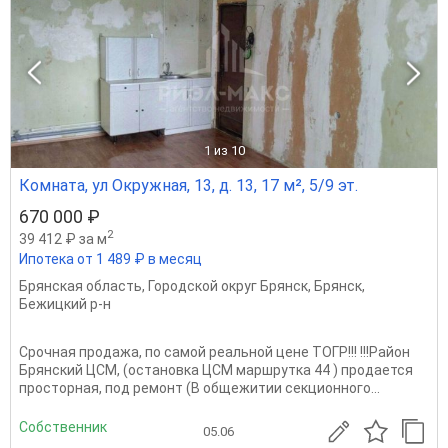
1
из 10
Комната, ул Окружная, 13, д. 13, 17 м², 5/9 эт.
670 000 ₽
2
39 412 ₽ за м
Ипотека от 1 489 ₽ в месяц
Брянская область
,
Городской округ Брянск
,
Брянск
,
Бежицкий р-н
Срочная продажа, по самой реальной цене ТОГР!!! !!!Район
Брянский ЦСМ, (остановка ЦСМ маршрутка 44 ) продается
просторная, под ремонт (В общежитии секционного...
Собственник
05.06