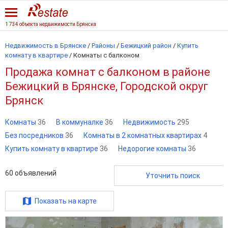
1 734 объекта недвижимости Брянска
Недвижимость в Брянске
/
Районы
/
Бежицкий район
/
Купить
комнату в квартире
/
Комнаты с балконом
Продажа комнат с балконом в районе
Бежицкий в Брянске, Городской округ
Брянск
Комнаты
36
В коммуналке
36
Недвижимость
295
Без посредников
36
Комнаты в 2 комнатных квартирах
4
Купить комнату в квартире
36
Недорогие комнаты
36
60
объявлений
Уточнить поиск
Показать на карте