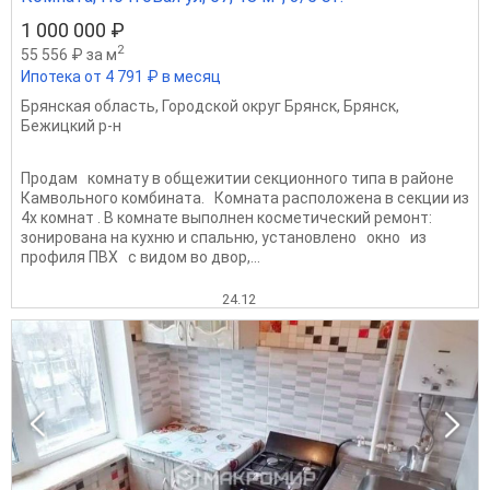
1 000 000 ₽
2
55 556 ₽ за м
Ипотека от 4 791 ₽ в месяц
Брянская область
,
Городской округ Брянск
,
Брянск
,
Бежицкий р-н
Продам комнату в общежитии секционного типа в районе
Камвольного комбината. Комната расположена в секции из
4х комнат . В комнате выполнен косметический ремонт:
зонирована на кухню и спальню, установлено окно из
профиля ПВХ с видом во двор,...
24.12