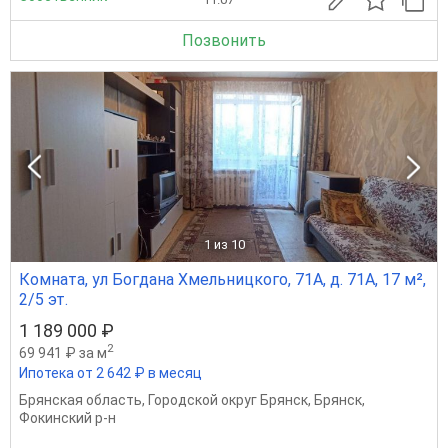
Позвонить
1
из 10
Комната, ул Богдана Хмельницкого, 71А, д. 71А, 17 м²,
2/5 эт.
1 189 000 ₽
2
69 941 ₽ за м
Ипотека от 2 642 ₽ в месяц
Брянская область
,
Городской округ Брянск
,
Брянск
,
Фокинский р-н