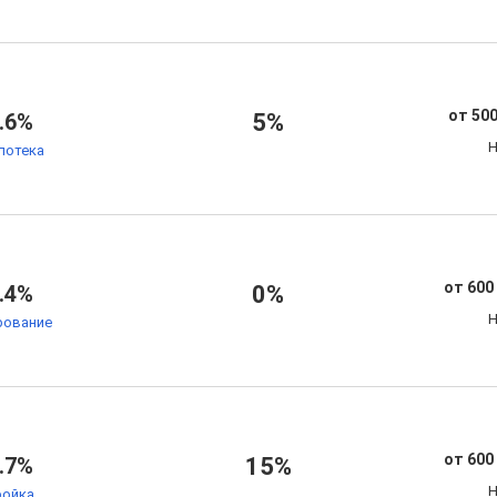
от 500
.6%
5%
Н
потека
от 600
.4%
0%
Н
рование
от 600
.7%
15%
Н
ойка