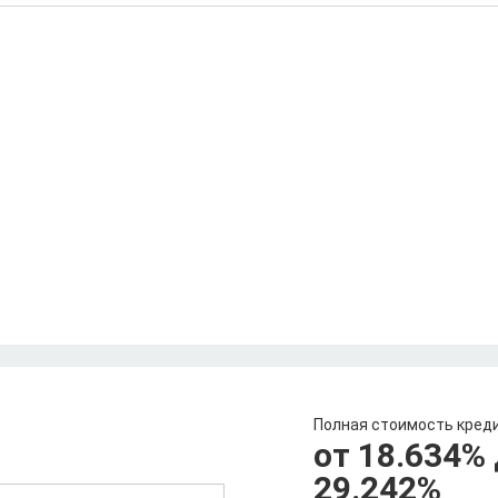
Полная стоимость кред
от 18.634
%
29.242
%