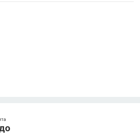
ита
до