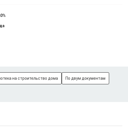
20%
ода
потека на строительство дома
По двум документам