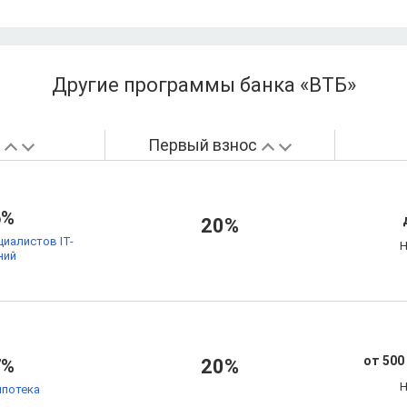
Другие программы банка «ВТБ»
а
Первый взнос
6%
20%
циалистов IT-
Н
ний
от 500
7%
20%
Н
ипотека