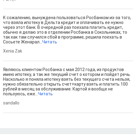
К сожалению, вынуждена пользоваться Росбанком из-за того,
что взяла ипотеку в Дельта кредит и оплачивать ее нужно
через этот банк. В очередной раз поехала платить кредит,
обычно я делаю это в отделении Росбанка в Сокольниках, то
так как там случился сбой в программе, решила поехать в
Сосьете Женарал...
Читать
Xenia Zak
Являюсь клиентом Росбанка с мая 2012 года, из продуктов
имею ипотеку, а так же текущий счет о котором и пойдет речь.
Насколько я поняла ипотеку взять без текущего счета нельзя,
нужно обязательно открыть счет+карту взять и платить 100
рублей в месяц за обслуживание. Картой я вообще не
пользуюсь, еже...
Читать
sandallo