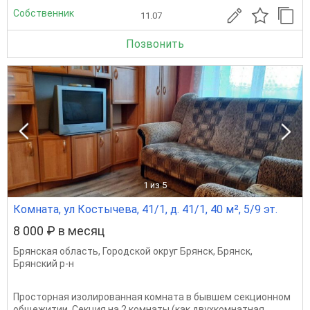
Собственник
11.07
Позвонить
1
из 5
Комната, ул Костычева, 41/1, д. 41/1, 40 м², 5/9 эт.
8 000 ₽ в месяц
Брянская область
,
Городской округ Брянск
,
Брянск
,
Брянский р-н
Просторная изолированная комната в бывшем секционном
общежитии. Секция на 2 комнаты (как двухкомнатная