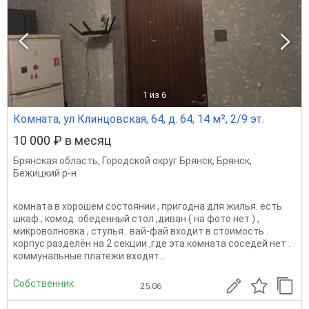
1
из 6
Комната, ул Клинцовская, 64, д. 64, 14 м², 2/9 эт.
10 000 ₽ в месяц
Брянская область
,
Городской округ Брянск
,
Брянск
,
Бежицкий р-н
комната в хорошем состоянии , пригодна для жилья. есть
шкаф , комод. обеденный стол ,диван ( на фото нет ) ,
микроволновка , стулья . вай-фай входит в стоимость .
корпус разделён на 2 секции ,где эта комната соседей нет .
коммунальные платежи входят...
Собственник
25.06