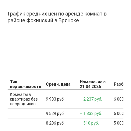
График средних цен по аренде комнат в
районе Фокинский в Брянске
Тип
Изменение с
Средн. цена
Разброс
недвижимости
21.04.2026
Комнаты в
квартирах без
9 933 руб.
+ 2 237 руб.
6 000 ...
посредников
9 529 руб.
+ 1 833 руб.
6 000 ...
8 206 руб.
+ 510 руб.
5 000 ...