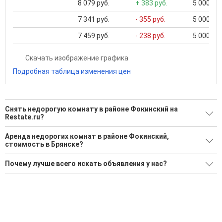
8 079 руб.
+ 383 руб.
5 000 ...
7 341 руб.
- 355 руб.
5 000 ...
7 459 руб.
- 238 руб.
5 000 ...
Скачать изображение графика
Подробная таблица изменения цен
Снять недорогую комнату в районе Фокинский на
Restate.ru?
Поможем Снять недорогую комнату в районе Фокинский?
Аренда недорогих комнат в районе Фокинский,
стоимость в Брянске?
1 актуальное и проверенное объявление
Минимальная цена: 15 000 Р. Максимальная цена: 15 000 Р;
Воспользуйтесь нашим поиском по новостройкам, для
Почему лучше всего искать объявления у нас?
Средняя: 15 000 Р
подбора подходящего вам варианта
Все объявления проверены и проходят строгую
Средняя цена за м2: 469 Р
'Сохраните результаты поиска и возвращайтесь к нему,
модерацию
когда это будет нужно'
Удобный поиск, есть подписка на новые объявления
Помогаем с подбором выгодных ипотечных программ в