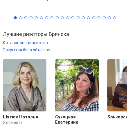
Лучшие риэлторы Брянска
Каталог специалистов
Закрытая база объектов
Шутюк Наталья
Сухоцкая
Банковск
Екатерина
2 объекта