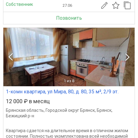
Собственник
27.06
Позвонить
1
из 8
1-комн квартира, ул Мира, 80, д. 80, 35 м², 2/9 эт.
12 000 ₽ в месяц
Брянская область
,
Городской округ Брянск
,
Брянск
,
Бежицкий р-н
Квартира сдается на длительное время в отличном жилом
состоянии. Полностью укомплектована всей необходимой