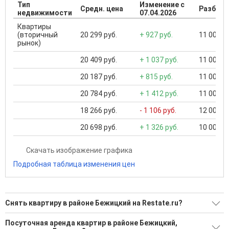
Тип
Изменение с
Средн. цена
Разброс
недвижимости
07.04.2026
Квартиры
(вторичный
20 299 руб.
+ 927 руб.
11 000 ..
рынок)
20 409 руб.
+ 1 037 руб.
11 000 ..
20 187 руб.
+ 815 руб.
11 000 ..
20 784 руб.
+ 1 412 руб.
11 000 ..
18 266 руб.
- 1 106 руб.
12 000 ..
20 698 руб.
+ 1 326 руб.
10 000 ..
Скачать изображение графика
Подробная таблица изменения цен
Снять квартиру в районе Бежицкий на Restate.ru?
Поможем Снять квартиру в районе Бежицкий?
Посуточная аренда квартир в районе Бежицкий,