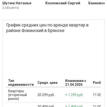
Шутюк Наталья
Козловский Сергей
Банковск
2 объекта
График средних цен по аренде квартир в
районе Фокинский в Брянске
Тип
Изменение с
Средн. цена
Разброс
недвижимости
21.04.2026
Квартиры
(вторичный
20 299 руб.
+ 1 299 руб.
11 000 ..
рынок)
20 409 руб.
+ 1 409 руб.
11 000 ..