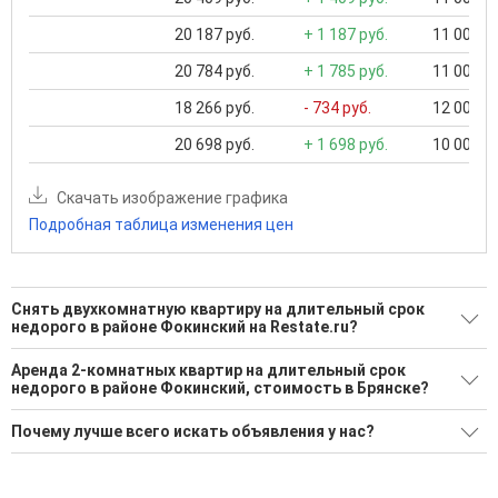
20 187 руб.
+ 1 187 руб.
11 000 ..
20 784 руб.
+ 1 785 руб.
11 000 ..
18 266 руб.
- 734 руб.
12 000 ..
20 698 руб.
+ 1 698 руб.
10 000 ..
Скачать изображение графика
Подробная таблица изменения цен
Снять двухкомнатную квартиру на длительный срок
недорого в районе Фокинский на Restate.ru?
Поможем Снять двухкомнатную квартиру на длительный
Аренда 2-комнатных квартир на длительный срок
срок недорого в районе Фокинский?
недорого в районе Фокинский, стоимость в Брянске?
2 актуальных и проверенных объявления
Минимальная цена: 18 000 Р. Максимальная цена: 22 000 Р;
Почему лучше всего искать объявления у нас?
Средняя: 20 000 Р
Воспользуйтесь нашим поиском по новостройкам, для
подбора подходящего вам варианта
Все объявления проверены и проходят строгую
Средняя цена за м2: 414 Р
модерацию