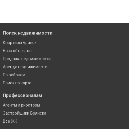
'Сохраните результаты поиска и возвращайтесь к нему,
когда это будет нужно'
Удобный поиск, есть подписка на новые объявления
Помогаем с подбором выгодных ипотечных программ в
банках в Брянске
Поиск недвижимости
Квартиры Брянск
База объектов
Продажа недвижимости
Аренда недвижимости
По районам
Поиск по карте
Профессионалам
Агенты и риэлторы
Застройщики Брянска
Все ЖК