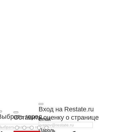
Вход на Restate.ru
Выбрать город
Оставить оценку о странице
Email
Пароль