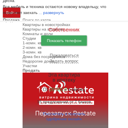
Десна.
Вся мебель и техника остаются новому владельцу, что
позволяет заехать
Войти
...
развернуть
Продажа
Поиск по карте
Квартиры в новостройках
Квартиры на вторичке
Собственник
Комнаты и доли
Студии
Показать телефон
1-комн. кв
2-комн. кв
3-комн. кв
Пожаловаться
Дома без посредников
Задать вопрос
Недорогие дома
Участки
Продать
Эта квартира
в ипотеку
От
28 581 ₽
в месяц
15 предложений от 7 банков
Рассчитать и получить
одобрение онлайн