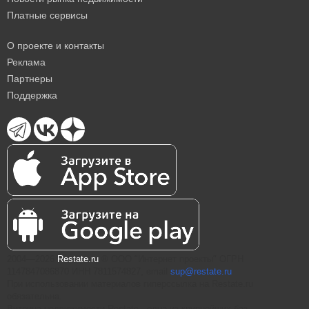
Платные сервисы
О проекте и контакты
Реклама
Партнеры
Поддержка
2004—2026
Restate.ru
® ООО "Интернет проекты" ОГРН
1147847086870 ИНН 7811574827, email
sup@restate.ru
При использовании материалов гиперссылка на Restate.ru
обязательна.
Витрина недвижимости Restate - одна из крупнейших баз