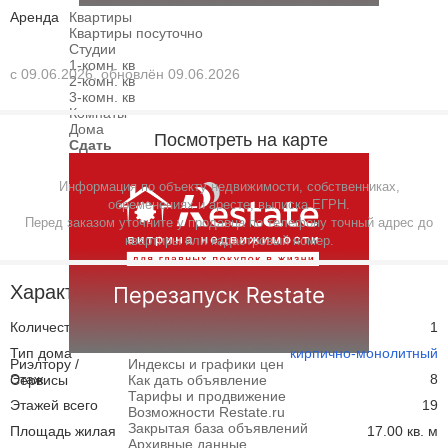
Аренда
Квартиры
Квартиры посуточно
Студии
1-комн. кв
с 09.06.2026, обновлён 09.06.2026
2-комн. кв
3-комн. кв
Комнаты
Дома
Посмотреть на карте
Сдать
Информация по объекту недвижимости, собственниках,
обременениях и аресте, выписка ЕГРН.
Перед заказом уточните у продавца по телефону точный адрес до
квартиры или кадастровый номер.
Характеристики
Количество комнат
1
Тип дома
кирпично-монолитный
Риэлтору /
Индексы и графики цен
Этаж
8
Сервисы
Как дать объявление
Тарифы и продвижение
Этажей всего
19
Возможности Restate.ru
Закрытая база объявлений
Площадь жилая
17.00 кв. м
Архивные данные