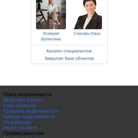
Лозицкая
Слюсарь Ольга
Валентина
Каталог специалистов
Закрытая база объектов
Поиск недвижимости
Квартиры Брянск
База объектов
Продажа недвижимости
Аренда недвижимости
По районам
Поиск по карте
Профессионалам