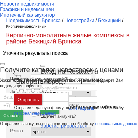
Новости недвижимости
Графики и индексы цен
Ипотечный калькулятор
Недвижимость Брянска
/
Новостройки
/
Бежицкий
/
Кирпично-монолитный
Кирпично-монолитные жилые комплексы в
районе Бежицкий Брянска
Уточнить результаты поиска
Получите каталог новостроек с ценами
Вход на Restate.ru
Название
Оставить оценку о странице
Выбрать город
Укажите Ваш номер телефона и Restate бесплатно подберёт Вам
Email
подходящие варианты
Дата
Пароль
сдачи
Москва
и
Московская область
Отправить
Новый
Ипотека
Санкт-Петербург
и
Ленинградская область
Отправляя данную форму, вы соглашаетесь на обработку
Забыли пароль
Войти
персональных данных
214 ФЗ
Скачать
Ещё нет аккаунта?
Отправляя заявку, вы соглашаетесь на обработку
персональных данных
Зарегистрироваться
Регион