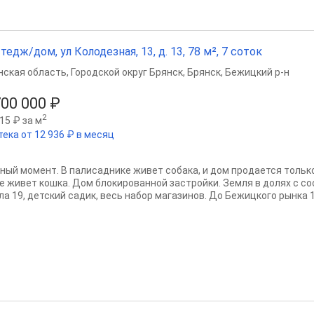
тедж/дом, ул Колодезная, 13, д. 13, 78 м², 7 соток
нская область
,
Городской округ Брянск
,
Брянск
,
Бежицкий р-н
700 000 ₽
2
15 ₽ за м
тека от 12 936 ₽ в месяц
ный момент. В палисаднике живет собака, и дом продается тольк
е живет кошка. Дом блокированной застройки. Земля в долях с со
а 19, детский садик, весь набор магазинов. До Бежицкого рынка 15