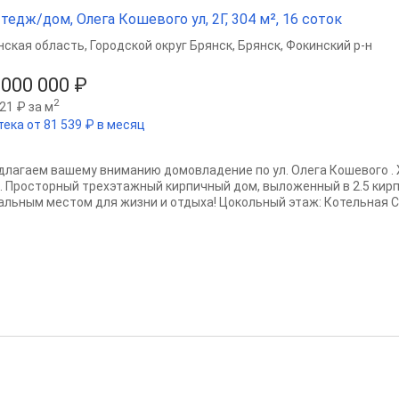
тедж/дом, Олега Кошевого ул, 2Г, 304 м², 16 соток
нская область
,
Городской округ Брянск
,
Брянск
,
Фокинский р-н
 000 000 ₽
2
21 ₽ за м
тека от 81 539 ₽ в месяц
длагаем вашему вниманию домовладение по ул. Олега Кошевого 
м. Просторный трехэтажный кирпичный дом, выложенный в 2.5 кирп
альным местом для жизни и отдыха! Цокольный этаж: Котельная Са