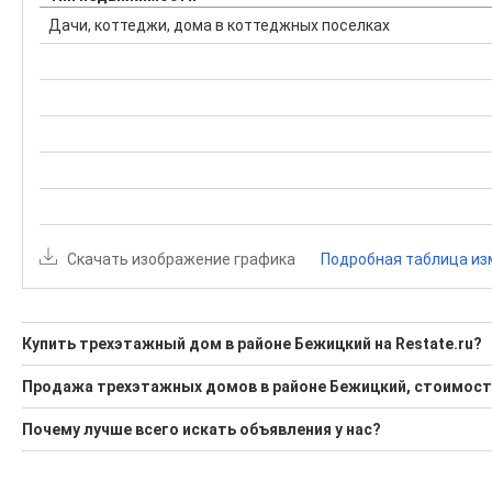
Дачи, коттеджи, дома в коттеджных поселках
Скачать изображение графика
Подробная таблица из
Купить трехэтажный дом в районе Бежицкий на Restate.ru?
Поможем Купить трехэтажный дом в районе Бежицкий?
Продажа трехэтажных домов в районе Бежицкий, стоимость
1 актуальное и проверенное объявление
Минимальная цена: 2 700 000 Р. Максимальная цена: 2 700 00
Почему лучше всего искать объявления у нас?
Воспользуйтесь нашим поиском по новостройкам, для под
Средняя цена за м2: 34 615 Р
Все объявления проверены и проходят строгую модераци
'Сохраните результаты поиска и возвращайтесь к нему, ког