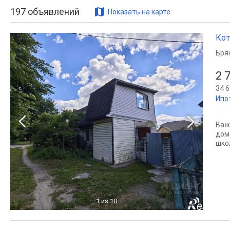
197
объявлений
Показать на карте
Кот
Бря
2 
34 6
Ипо
Важ
дом
школ
1
из 10