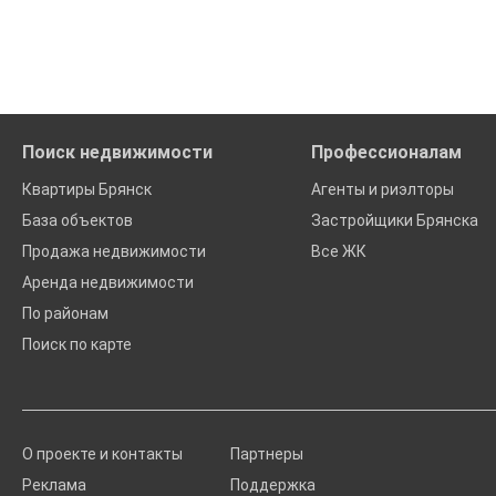
Удобный поиск, есть подписка на новые объявления
Помогаем с подбором выгодных ипотечных программ в банк
Поиск недвижимости
Профессионалам
Квартиры Брянск
Агенты и риэлторы
База объектов
Застройщики Брянска
Продажа недвижимости
Все ЖК
Аренда недвижимости
По районам
Поиск по карте
О проекте и контакты
Партнеры
Реклама
Поддержка