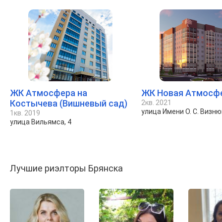
ЖК Атмосфера на
ЖК Новая Атмосф
Костычева (Вишневый сад)
2кв. 2021
улица Имени О. С. Визню
1кв. 2019
улица Вильямса, 4
Лучшие риэлторы Брянска