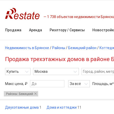
1 738 объектов недвижимости Брянск
Продажа
Аренда
Риэлтору / Сервисы
Новостройк
Недвижимость в Брянске
/
Районы
/
Бежицкий район
/
Коттед
Продажа трехэтажных домов в районе Б
Купить
Москва
Макс цена, ₽
За всё
Площадь,
м²
Районы: Бежицкий
Двухэтажные дома
1
Дома и коттеджи
11