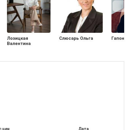
Лозицкая
Слюсарь Ольга
Гапонен
Валентина
с цен
Дата