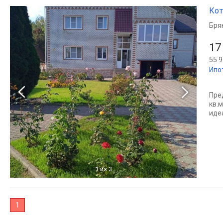
Кот
Бря
17
55 9
Ипо
Пре
кв.
иде
1
из 3
1