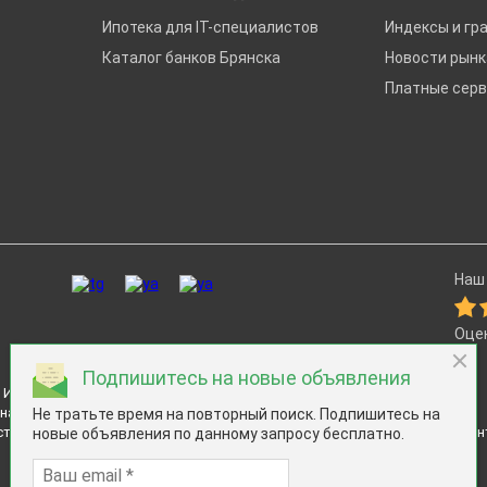
Ипотека для IT-специалистов
Индексы и гр
Каталог банков Брянска
Новости рын
Платные сер
Наш 
Оце
Подпишитесь на новые объявления
ИНН 7811574827, email
sup@restate.ru
на.
Не тратьте время на повторный поиск. Подпишитесь на
сти России и агрегатор новостроек и предложений застройщиков и аген
новые объявления по данному запросу бесплатно.