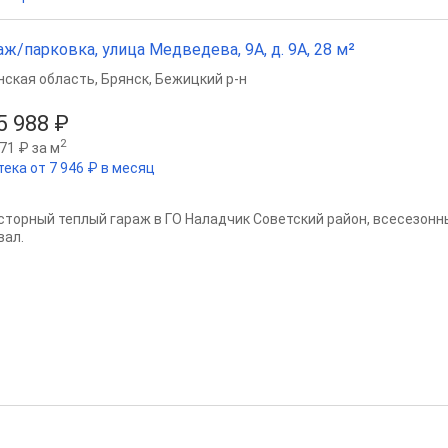
аж/парковка, улица Медведева, 9А, д. 9А, 28 м²
нская область
,
Брянск
,
Бежицкий р-н
5 988 ₽
2
71 ₽ за м
тека от 7 946 ₽ в месяц
сторный теплый гараж в ГО Наладчик Советский район, всесезонн
вал.