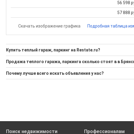
56 598 р
57 888 р
Скачать изображение графика
Подробная таблица из
Купить теплый гараж, паркинг на Restate.ru?
Ищите, как Купить теплый гараж, паркинг?
Продажа теплого гаража, паркинга сколько стоят в в Брянс
1 актуальное и проверенное объявление
Минимальная цена: 785 988 Р. Максимальная цена: 785 988 Р
Почему лучше всего искать объявления у нас?
Воспользуйтесь нашим поиском по новостройкам, для под
Средняя цена за м2: 28 071 Р
Все объявления проверены и проходят строгую модераци
'Сохраните результаты поиска и возвращайтесь к нему, ког
Удобный поиск, есть подписка на новые объявления
Помогаем с подбором выгодных ипотечных программ в банк
Поиск недвижимости
Профессионалам