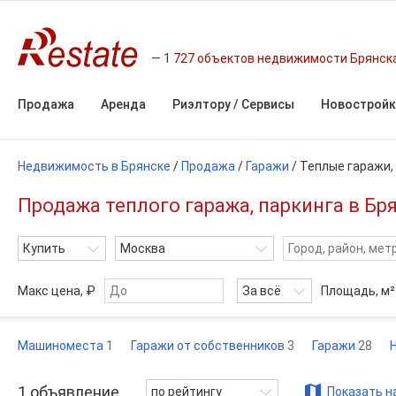
1 727 объектов недвижимости Брянск
Продажа
Аренда
Риэлтору / Сервисы
Новостройк
Недвижимость в Брянске
/
Продажа
/
Гаражи
/
Теплые гаражи,
Продажа теплого гаража, паркинга в Бря
Купить
Москва
Макс цена, ₽
За всё
Площадь,
м²
Машиноместа
1
Гаражи от собственников
3
Гаражи
28
1
объявление
по рейтингу
Показать н