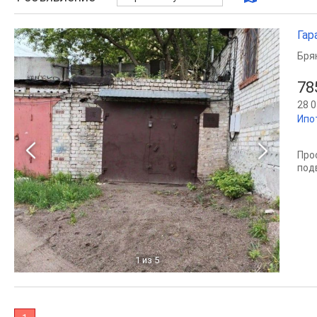
Гар
Бря
78
28 0
Ипо
Про
под
1
из 5