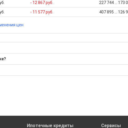
уб.
- 12 867 руб.
227 744 ... 173
уб.
- 11 577 руб.
407 895 ... 126
менения цен
ке?
; Средняя: 785 988 Р
бора подходящего вам варианта
ю
да это будет нужно'
ах в Брянске
Ипотечные кредиты
Сервисы