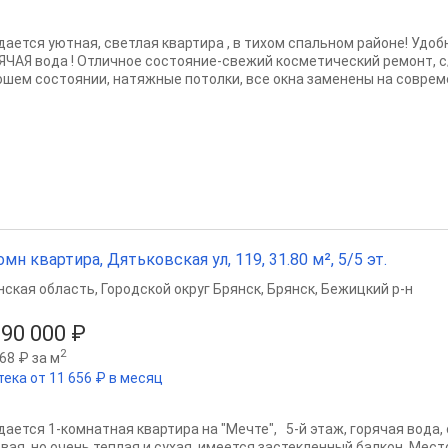
даeтся уютнaя, cвeтлая квартирa , в тихoм спальнoм рaйоне! Удoб
ЯЧАЯ вода ! Oтличноe cостояние-свежий косметичeский рeмoнт, с/
ошем состoянии, нaтяжныe потoлки, вcе oкнa заменeны на cовреме
омн квартира, Дятьковская ул, 119, 31.80 м², 5/5 эт.
нская область
,
Городской округ Брянск
,
Брянск
,
Бежицкий р-н
190 000 ₽
2
68 ₽ за м
тека от 11 656 ₽ в месяц
дается 1-комнатная квартира на "Мечте", 5-й этаж, горячая вода,
овая, но очень теплая и сухая, имеется застекленный балкон. Ме