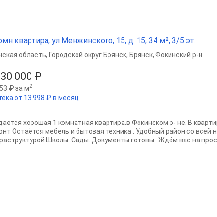
омн квартира, ул Менжинского, 15, д. 15, 34 м², 3/5 эт.
нская область
,
Городской округ Брянск
,
Брянск
,
Фокинский р-н
630 000 ₽
2
53 ₽ за м
тека от 13 998 ₽ в месяц
дается хорошая 1 комнатная квартира.в Фокинском р- не. В квар
онт Остаётся мебель и бытовая техника . Удобный район со всей
раструктурой Школы .Сады. Документы готовы . Ждём вас на про