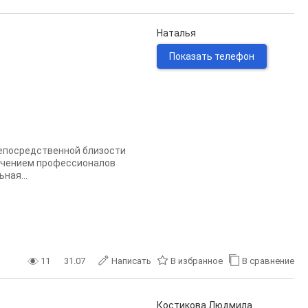
Наталья
Показать телефон
непосредственной близости
лечением профессионалов
ная...
11
31.07
Написать
В избранное
В сравнение
Костикова Людмила