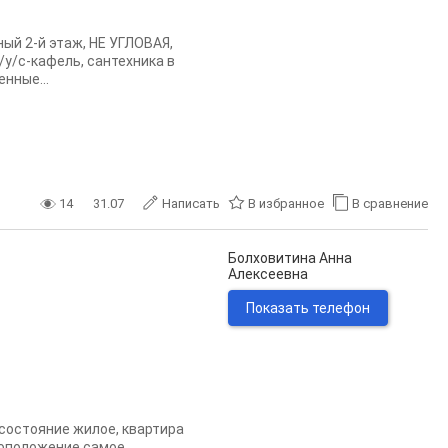
ный 2-й этaж, HE УГЛOBAЯ,
у/c-кафeль, сантехникa в
нныe...
14
31.07
Написать
В избранное
В сравнение
Болховитина Анна
Алексеевна
Показать телефон
 состояние жилое, квартира
стоположение самое