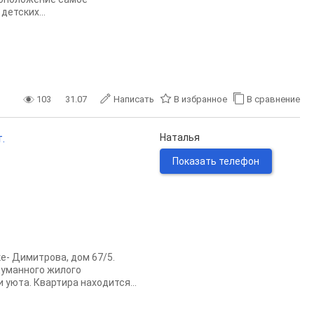
детских...
103
31.07
Написать
В избранное
В сравнение
.
Наталья
Показать телефон
е- Димитрова, дом 67/5.
думанного жилого
 уюта. Квартира находится...