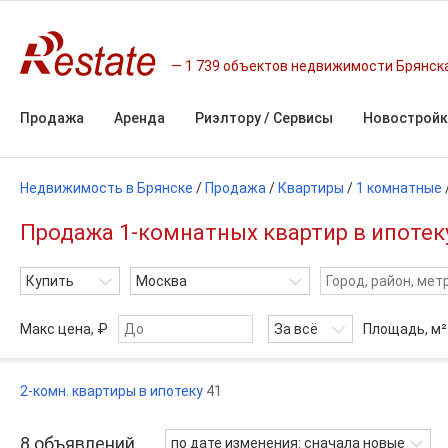
1 739 объектов недвижимости Брянск
Продажа
Аренда
Риэлтору / Сервисы
Новостройк
Недвижимость в Брянске
/
Продажа
/
Квартиры
/
1 комнатные
Продажа 1-комнатных квартир в ипотеку
Купить
Москва
Макс цена, ₽
За всё
Площадь,
м²
2-комн. квартиры в ипотеку
41
8
объявлений
по дате изменения: сначала новые