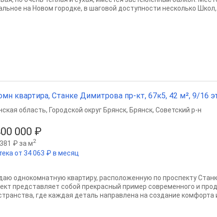
альное на Новом городке, в шаговой доступности несколько Школ, 
омн квартира, Станке Димитрова пр-кт, 67к5, 42 м², 9/16 эт
нская область
,
Городской округ Брянск
,
Брянск
,
Советский р-н
400 000 ₽
2
381 ₽ за м
тека от 34 063 ₽ в месяц
даю однокомнатную квартиру, расположенную по проспекту Станк
ект представляет собой прекрасный пример современного и про
странства, где каждая деталь направлена на создание комфорта и