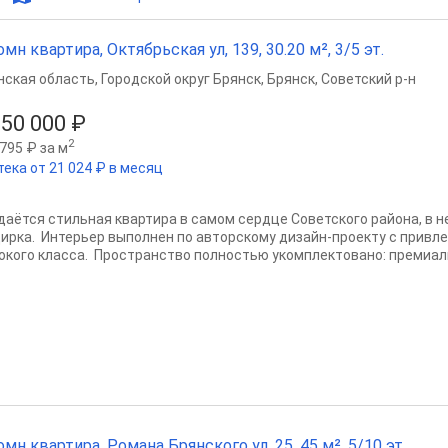
омн квартира, Октябрьская ул, 139, 30.20 м², 3/5 эт.
нская область
,
Городской округ Брянск
,
Брянск
,
Советский р-н
950 000 ₽
2
795 ₽ за м
тека от 21 024 ₽ в месяц
даётся стильная квартира в самом сердце Советского района, в 
Цирка. Интерьер выполнен по авторскому дизайн-проекту с прив
окого класса. Пространство полностью укомплектовано: премиаль
омн квартира, Романа Брянского ул, 25, 45 м², 5/10 эт.