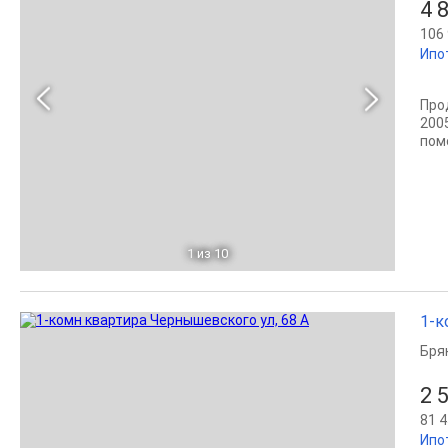
4 
106 
Ипо
Про
200
пом
1
из 10
1-к
Бря
2 
81 4
Ипо