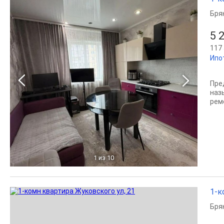
Бря
5 
117 
Ипо
Пре
наз
рем
1
из 10
1-к
Бря