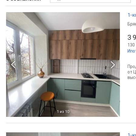
1-к
Бря
3 
130 
Ипо
Про
от 
выс
1
из 10
1-к