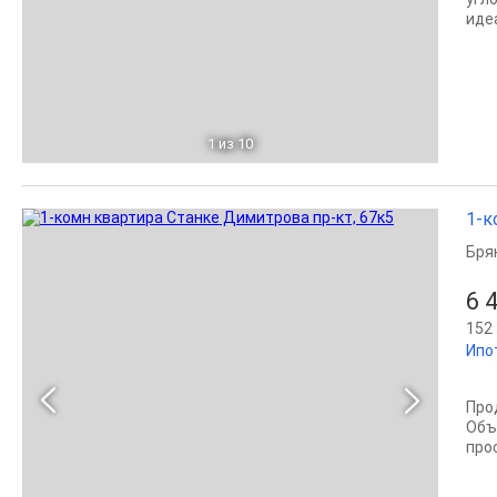
иде
1
из 10
1-к
Бря
6 
152 
Ипо
Про
Объ
про