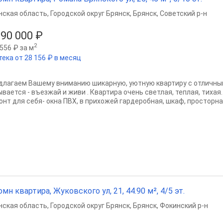
нская область
,
Городской округ Брянск
,
Брянск
,
Советский р-н
290 000 ₽
2
556 ₽ за м
тека от 28 156 ₽ в месяц
длагаем Вашему вниманию шикарную, уютную квартиру с отличны
ывается - въезжай и живи . Квартира очень светлая, теплая, тихая
онт для себя- окна ПВХ, в прихожей гардеробная, шкаф, просторная
омн квартира, Жуковского ул, 21, 44.90 м², 4/5 эт.
нская область
,
Городской округ Брянск
,
Брянск
,
Фокинский р-н