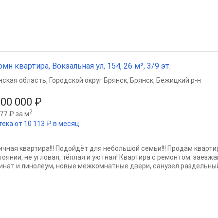
омн квартира, Вокзальная ул, 154, 26 м², 3/9 эт.
нская область
,
Городской округ Брянск
,
Брянск
,
Бежицкий р-н
900 000 ₽
2
77 ₽ за м
тека от 10 113 ₽ в месяц
ичная квартира!!! Подойдёт для небольшой семьи!!! Продам кварт
оянии, не угловая, тёплая и уютная! Квартира с ремонтом: заезжай
инат и линолеум, новые межкомнатные двери, санузел раздельный