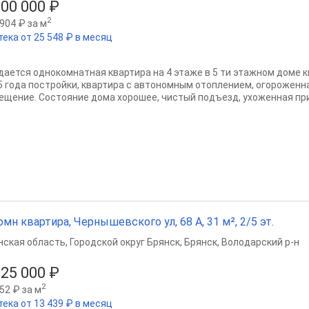
800 000 ₽
2
904 ₽ за м
тека от 25 548 ₽ в месяц
дается однокомнатная квартира на 4 этаже в 5 ти этажном доме 
5 года постройки, квартира с автономным отоплением, огороженн
ещение. Состояние дома хорошее, чистый подъезд, ухоженная при
омн квартира, Чернышевского ул, 68 А, 31 м², 2/5 эт.
нская область
,
Городской округ Брянск
,
Брянск
,
Володарский р-н
525 000 ₽
2
52 ₽ за м
тека от 13 439 ₽ в месяц