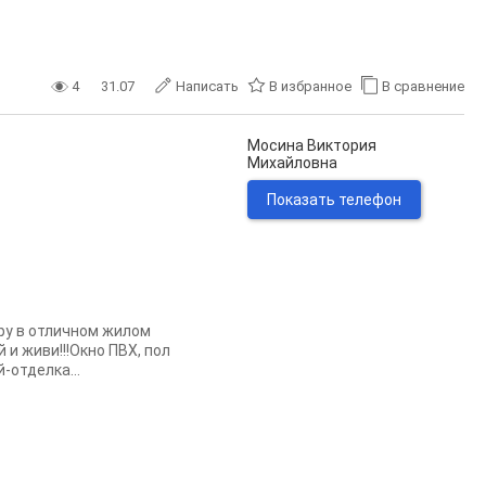
4
31.07
Написать
В избранное
В сравнение
Мосина Виктория
Михайловна
Показать телефон
иру в отличном жилом
 и живи!!!Окно ПВХ, пол
-отделка...