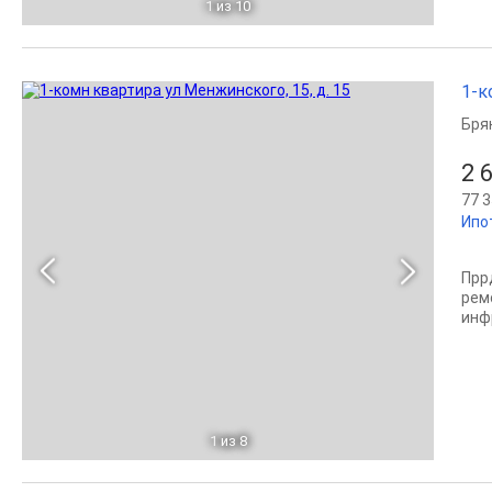
1
из 10
1-к
Бря
2 
77 3
Ипо
Прр
рем
инф
1
из 8