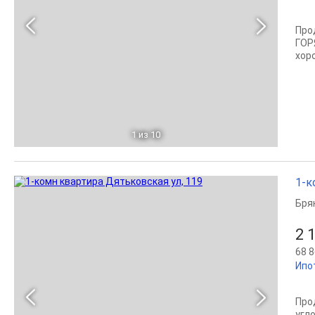
Пpо
ГОР
xоp
1
из 10
1-к
Бря
2 
68 8
Ипо
Про
угл