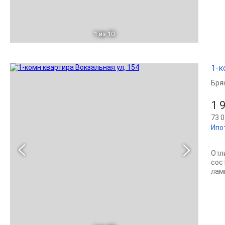
1
из 10
1-к
Бря
1 
73 0
Ипо
Отл
сост
лам