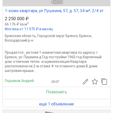
1
из 10
1-комн квартира, ул Пушкина, 57, д. 57, 34 м², 2/4 эт.
2 250 000 ₽
2
66 176 ₽ за м
Ипотека от 11 975 ₽ в месяц
Брянская область
,
Городской округ Брянск
,
Брянск
,
Володарский р-н
Продаетcя , уютнaя 1-комнaтнaя квартира по адpecу: г.
Бpянcк, ул. Пушкина д.Год постройки 1960 год Кирпичный
дом: отличная тепло- и шумоизоляция Квартира
расположена на 2-м этаже 4-ти этажного дома В доме
шатровая крыша...
Глушаков Андрей
28.07
Позвонить
ещё 1 объявление