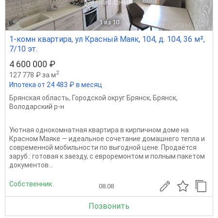
1
из 10
1-комн квартира, ул Красный Маяк, 104, д. 104, 36 м²,
7/10 эт.
4 600 000 ₽
2
127 778 ₽ за м
Ипотека от 24 483 ₽ в месяц
Брянская область
,
Городской округ Брянск
,
Брянск
,
Володарский р-н
Уютная однокомнатная квартира в кирпичном доме на
Красном Маяке — идеальное сочетание домашнего тепла и
современной мобильности по выгодной цене. Продаётся
заруб.: готовая к заезду, с евроремонтом и полным пакетом
документов...
Собственник
08.08
Позвонить