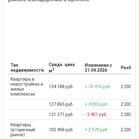
Средн. цена
Тип
Изменение с
Разброс
2
недвижимости
21.04.2026
м
Квартиры в
новостройках и
134 188 руб.
+ 10 416 руб.
2 200 000
жилых
комплексах
127 865 руб.
+ 4 093 руб.
2 200 000
121 371 руб.
- 2 401 руб.
2 280 000
Квартиры
(вторичный
102 498 руб.
+ 2 970 руб.
2 200 000
рынок)