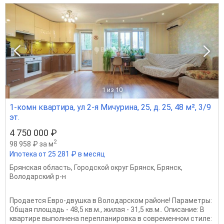
1
из 10
1-комн квартира, ул 2-я Мичурина, 25, д. 25, 48 м², 3/9
эт.
4 750 000 ₽
2
98 958 ₽ за м
Ипотека от 25 281 ₽ в месяц
Брянская область
,
Городской округ Брянск
,
Брянск
,
Володарский р-н
Продается Евро-двушка в Володарском районе! Параметры:
Общая площадь - 48,5 кв.м., жилая - 31,5 кв.м.. Описание: В
квартире выполнена перепланировка в современном стиле: